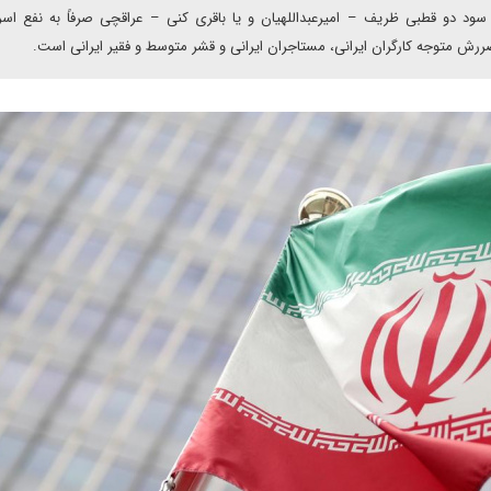
سود دو قطبی ظریف – امیرعبداللهیان و یا باقری کنی – عراقچی صرفاً به نفع اسر
ررش متوجه کارگران ایرانی، مستاجران ایرانی و قشر متوسط و فقیر ایرانی است.