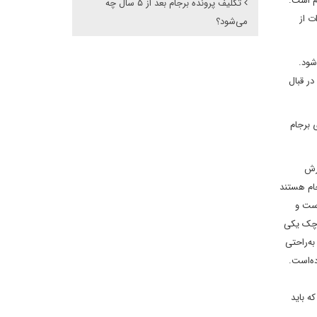
م است.
تکلیف پرونده برجام بعد از ۵ سال چه
ت از
می‌شود؟
شود.
در قبال
 برجام
ررش
جام هستند
است و
کوچک یکی
ه‌راحتی
ده‌است.
ه باید