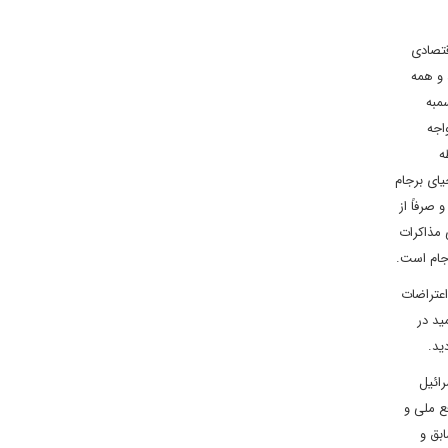
قتصادی
 و همه
مبه
اجه
ه
یای برجام
صرفاً از
 مذاکرات
جام است.
عتراضات
ید در
ید.
رائیل
ع ملی و
بق و