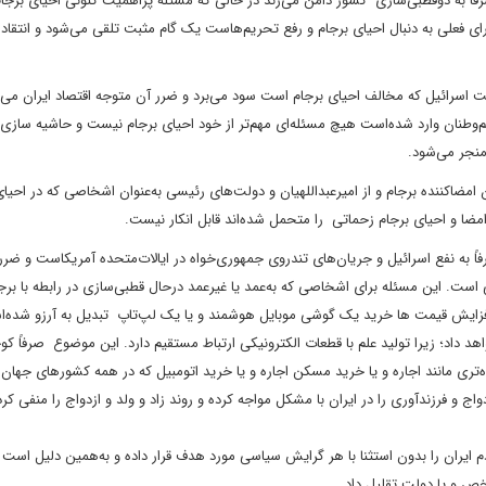
اً به دوقطبی‌سازی کشور دامن می‌زند در حالی که مسئله پراهمیت کنونی احیای برجا
رای فعلی به دنبال احیای برجام و رفع تحریم‌هاست یک گام مثبت تلقی می‌شود و انتقادا
ولت اسرائیل که مخالف احیای برجام است سود می‌برد و ضرر آن متوجه اقتصاد ایران می‌
هم‌وطنان وارد شده‌است هیچ مسئله‌ای مهم‌تر از خود احیای برجام نیست و حاشیه سازی 
منجر می‌شود.
 امضاکننده برجام و از امیرعبداللهیان و دولت‌های رئیسی به‌عنوان اشخاصی که در احیای
ضا و احیای برجام زحماتی را متحمل شده‌اند قابل انکار نیست.
اً به نفع اسرائیل و جریان‌های تندروی جمهوری‌خواه در ایالات‌متحده آمریکاست و ض
ی است. این مسئله برای اشخاصی که به‌عمد یا غیرعمد درحال قطبی‌سازی در رابطه با بر
 افزایش قیمت ها خرید یک گوشی موبایل هوشمند و یا یک لپ‌تاپ تبدیل به آرزو شده‌
اهد داد؛ زیرا تولید علم با قطعات الکترونیکی ارتباط مستقیم دارد. این موضوع صرفاً 
ری مانند اجاره و یا خرید مسکن اجاره و یا خرید اتومبیل که در همه کشورهای جهان ب
ج و فرزندآوری را در ایران با مشکل مواجه کرده و روند زاد و ولد و ازدواج را منفی کر
م ایران را بدون استثنا با هر گرایش سیاسی مورد هدف قرار داده و به‌همین دلیل است ک
خص و یا دولت تقلیل داد.