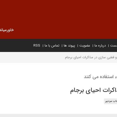
خاورمیانه
خست
درباره ما
عضویت
پیوند ها
تماس با ما
RSS
و قطبی سازی در مذاکرات احیای برجام
 استفاده می کنند
اکرات احیای برجام
اب سردبیر