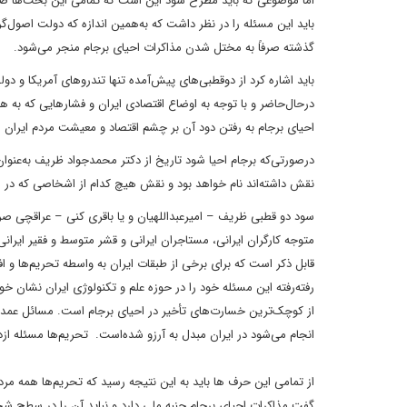
اما موضوعی که باید مطرح شود این است که تمامی این بحث‌ها صرف
باید این مسئله را در نظر داشت که به‌همین اندازه که دولت اصول‌گ
گذشته صرفاً به مختل شدن مذاکرات احیای برجام منجر می‌شود.
باید اشاره کرد از دوقطبی‌های پیش‌آمده تنها تندروهای آمریکا و د
درحال‌حاضر و با توجه به اوضاع اقتصادی ایران و فشارهایی که به 
احیای برجام به رفتن دود آن بر چشم اقتصاد و معیشت مردم ایران 
درصورتی‌که برجام احیا شود تاریخ از دکتر محمدجواد ظریف به‌عنوان
نقش داشته‌اند نام خواهد بود و نقش هیچ کدام از اشخاصی که در ام
سود دو قطبی ظریف – امیرعبداللهیان و یا باقری کنی – عراقچی صرف
متوجه کارگران ایرانی، مستاجران ایرانی و قشر متوسط و فقیر ایران
قابل ذکر است که برای برخی از طبقات ایران به واسطه تحریم‌ها و
رفته‌رفته این مسئله خود را در حوزه علم و تکنولوژی ایران نشان خو
از کوچک‌ترین خسارت‌های تأخیر در احیای برجام است. مسائل عمده‌ت
انجام می‌شود در ایران مبدل به آرزو شده‌است. تحریم‌ها مسئله ازدوا
از تمامی این حرف ها باید به این نتیجه رسید که تحریم‌ها همه مرد
گفت مذاکرات احیای برجام جنبه ملی دارد و نباید آن را در سطح ش