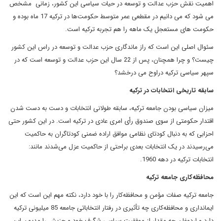
اهمیت نقش حزب عدالت و توسعه در حیات سیاسی این کشور، زمانی مشخص
می شود که می دانیم در مقطعی عمر متوسط حکومت‌ها در ترکیه 17 ماه بوده و
حکومت های مستعجل یک ماهه را هم تجربه ترکیه است.
سئوال اصلی این است که راز ماندگاری حزب عدالت و توسعه در راس این کشور
چیست؟ و چرا همچنان، پس از 22 سال این حزب عدالت و توسعه است که در
سپهر سیاسی ترکیه دراوح می درخشد؟
سابقه تاریخی انتخابات در ترکیه
میزان سیاسی بودن جامعه ترکیه، سابقه طولانی انتخابات و دست به دست شدن
اقتدار حکومتی از سوی صندوق رأی امری عادی در ترکیه است. در این کشور حتی
احزابی که به دنبال کودتای نظامی موافق اراده ضمنی کودتاگران به حاکمیت
می‌رسیدند در یک انتخابات بعدی براحتی از حاکمیت عزل می‌شدند مانند:
انتخابات ترکیه در دهه 1960.
محافظه‌کاری جامعه ترکیه
جامعه ترکیه صفات مؤمن و محافظه‌کار را با خود دارد، نکته مهم این است که این
ایمانداری و محافظه‌کاری چه تأثیری در رفتار انتخاباتی جامعه 85 میلیونی ترکیه
دارد و اردوغان چه مقدار از موفقیت سیاسی شگرف خود و حزبش را مدیون این