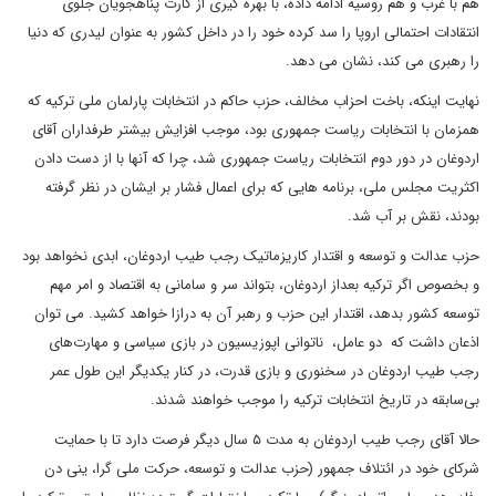
هم با غرب و هم روسیه ادامه داده، با بهره گیری از کارت پناهجویان جلوی
انتقادات احتمالی اروپا را سد کرده خود را در داخل کشور به عنوان لیدری که دنیا
را رهبری می کند، نشان می دهد.
نهایت اینکه، باخت احزاب مخالف، حزب حاکم در انتخابات پارلمان ملی ترکیه که
همزمان با انتخابات ریاست جمهوری بود، موجب افزایش بیشتر طرفداران آقای
اردوغان در دور دوم انتخابات ریاست جمهوری شد، چرا که آنها با از دست دادن
اکثریت مجلس ملی، برنامه هایی که برای اعمال فشار بر ایشان در نظر گرفته
بودند، نقش بر آب شد.
حزب عدالت و توسعه و اقتدار کاریزماتیک رجب طیب اردوغان، ابدی نخواهد بود
و بخصوص اگر ترکیه بعداز اردوغان، بتواند سر و سامانی به اقتصاد و امر مهم
توسعه کشور بدهد، اقتدار این حزب و رهبر آن به درازا خواهد کشید. می توان
اذعان داشت که دو عامل، ناتوانی اپوزیسیون در بازی سیاسی و مهارت‌های
رجب طیب اردوغان در سخنوری و بازی قدرت، در کنار یکدیگر این طول عمر
بی‌سابقه در تاریخ انتخابات ترکیه را موجب خواهند شدند.
حالا آقای رجب طیب اردوغان به مدت ۵ سال دیگر فرصت دارد تا با حمایت
شرکای خود در ائتلاف جمهور (حزب عدالت و توسعه، حرکت ملی گرا، ینی دن