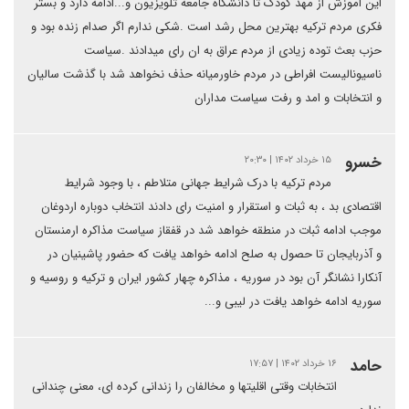
این اموزش از مهد کودک تا دانشگاه جامعه تلویزیون و...ادامه دارد و بستر
فکری مردم ترکیه بهترین محل رشد است .شکی ندارم اگر صدام زنده بود و
حزب بعث توده زیادی از مردم عراق به ان رای میدادند .سیاست
ناسیونالیست افراطی در مردم خاورمیانه حذف نخواهد شد با گذشت سالیان
و انتخابات و امد و رفت سیاست مداران
خسرو
۱۵ خرداد ۱۴۰۲ | ۲۰:۳۰
مردم ترکیه با درک شرایط جهانی متلاطم ، با وجود شرایط
اقتصادی بد ، به ثبات و استقرار و امنیت رای دادند انتخاب دوباره اردوغان
موجب ادامه ثبات در منطقه خواهد شد در قفقاز سیاست مذاکره ارمنستان
و آذربایجان تا حصول به صلح ادامه خواهد یافت که حضور پاشینیان در
آنکارا نشانگر آن بود در سوریه ، مذاکره چهار کشور ایران و ترکیه و روسیه و
سوریه ادامه خواهد یافت در لیبی و...
حامد
۱۶ خرداد ۱۴۰۲ | ۱۷:۵۷
انتخابات وقتی اقلیتها و مخالفان را زندانی کرده ای، معنی چندانی