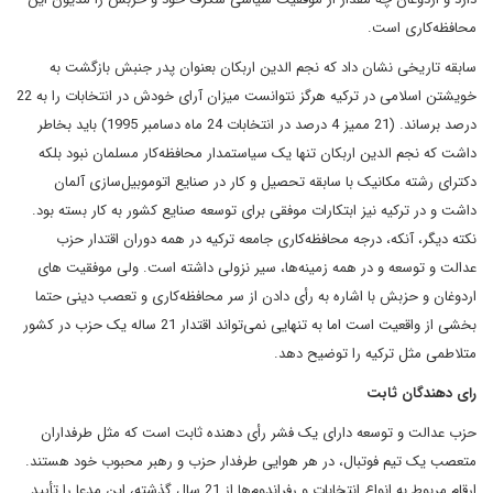
محافظه‌کاری است.
سابقه تاریخی نشان داد که نجم الدین اربکان بعنوان پدر جنبش بازگشت به
خویشتن اسلامی در ترکیه هرگز نتوانست میزان آرای خودش در انتخابات را به 22
درصد برساند. (21 ممیز 4 درصد در انتخابات 24 ماه دسامبر 1995) باید بخاطر
داشت که نجم الدین اربکان تنها یک سیاستمدار محافظه‌کار مسلمان نبود بلکه
دکترای رشته مکانیک با سابقه تحصیل و کار در صنایع اتوموبیل‌سازی آلمان
داشت و در ترکیه نیز ابتکارات موفقی برای توسعه صنایع کشور به کار بسته بود.
نکته دیگر، آنکه، درجه محافظه‌کاری جامعه ترکیه در همه دوران اقتدار حزب
عدالت و توسعه و در همه زمینه‌ها، سیر نزولی داشته است. ولی موفقیت های
اردوغان و حزبش با اشاره به رأی دادن از سر محافظه‌کاری و تعصب دینی حتما
بخشی از واقعیت است اما به تنهایی نمی‌تواند اقتدار 21 ساله یک حزب در کشور
متلاطمی مثل ترکیه را توضیح دهد.
رای دهندگان ثابت
حزب عدالت و توسعه دارای یک فشر رأی دهنده ثابت است که مثل طرفداران
متعصب یک تیم فوتبال، در هر هوایی طرفدار حزب و رهبر محبوب خود هستند.
ارقام مربوط به انواع انتخابات و رفراندوم‌ها از 21 سال گذشته، این مدعا را تأیید