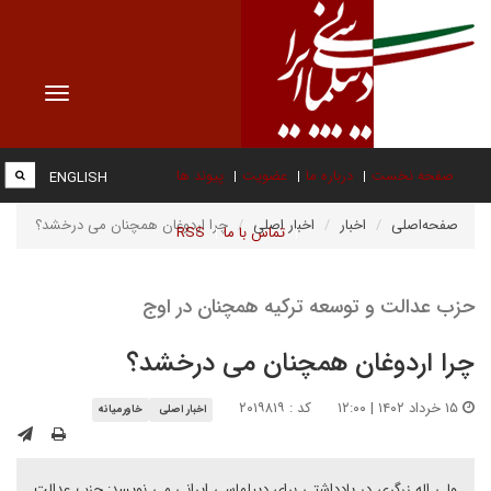
Toggle
vigation
صفحه نخست
درباره ما
عضویت
پیوند ها
ENGLISH
صفحه‌اصلی
اخبار
اخبار اصلی
چرا اردوغان همچنان می درخشد؟
تماس با ما
RSS
حزب عدالت و توسعه ترکیه همچنان در اوج
چرا اردوغان همچنان می درخشد؟
۱۵ خرداد ۱۴۰۲ | ۱۲:۰۰
کد : ۲۰۱۹۸۱۹
اخبار اصلی
خاورمیانه
ولی اله زرگری در یادداشتی برای دیپلماسی ایرانی می نویسد: حزب عدالت