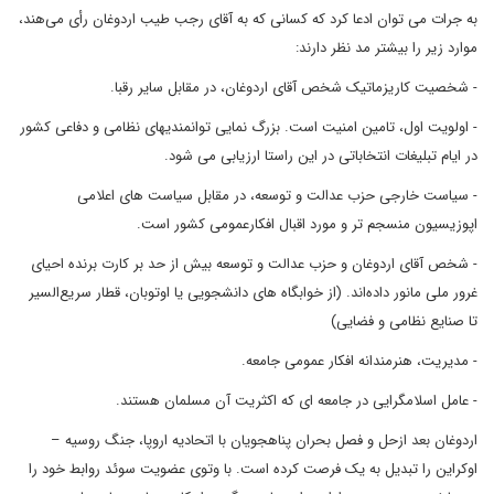
به جرات می توان ادعا کرد که کسانی که به آقای رجب طیب اردوغان رأی می‌هند،
موارد زیر را بیشتر مد نظر دارند:
- شخصیت کاریزماتیک شخص آقای اردوغان، در مقابل سایر رقبا.
- اولویت اول، تامین امنیت است. بزرگ نمایی توانمندیهای نظامی و دفاعی کشور
در ایام تبلیغات انتخاباتی در این راستا ارزیابی می شود.
- سیاست خارجی حزب عدالت و توسعه، در مقابل سیاست های اعلامی
اپوزیسیون منسجم تر و مورد اقبال افکارعمومی کشور است.
- شخص آقای اردوغان و حزب عدالت و توسعه بیش از حد بر کارت‌ برنده احیای
غرور ملی مانور داده‌اند. (از خوابگاه های دانشجویی یا اوتوبان، قطار سریع‌السیر
تا صنایع نظامی و فضایی)
- مدیریت، هنرمندانه افکار عمومی جامعه.
- عامل اسلامگرایی در جامعه ای که اکثریت آن مسلمان هستند.
اردوغان بعد ازحل و فصل بحران پناهجویان با اتحادیه اروپا، جنگ روسیه –
اوکراین را تبدیل به یک فرصت کرده است. با وتوی عضویت سوئد روابط خود را