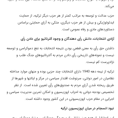
می‌کند.
حزب عدالت و توسعه به مراتب کمتر از هر حزب دیگر ترکیه، از حمایت
ایدئولوژیکی و بیش از هر حزب دیگری، متکی به آرای حمایتی براساس
دستاوردهای مادی و رفاه عمومی است.
آزادی انتخابات، دانش رأی دهندگان و وجود آلترناتیو برای دادن رأی
داشتن حق رأی به معنی قطعی بودن نتیجه انتخابات به نفع دموکراسی و توسعه
نیست و نمونه‌های تاریخی رأی دادن مردم به آلترناتیوهای جنگ طلب و
نژادپرست کم نیست.
ترکیه از نیمه دهه 1940 دارای انتخابات چند حزبی بوده و منهای موارد مداخله
نظامیان در امور دولتی، سرنوشت اقتدار سیاسی در مرکز و ایالتها و شهرها از
طریق ریخته شدن آرای مردم به صندوق‌های رأی تعیین شده است. از نظر
تخصیص بودجه دولتی به احزاب اپوزیسیون و امکان تمرین مدیریت سیاسی و
اجرایی در مقام حزب اپوزیسیونی در این کشور وجود داشته است.
نبود انسجام در میان اپوزیسیون ترکیه
این ادعا قبل از همه چیز، نشانی از پیچیدگی دموکراسی و نیاز دموکراسی به