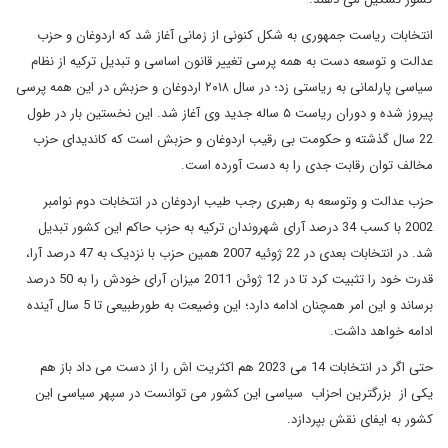
انتخابات ریاست جمهوری به شکل کنونی از زمانی آغاز شد که اردوغان و حزب
عدالت و توسعه دست به همه پرسی تغییر قانون اساسی و تبدیل ترکیه از نظام
سیاسی پارلمانی به ریاستی زد؛ در سال ۲۰۱۸ اردوغان و حزبش در این همه پرسی
پیروز شده و دوران ریاست ۵ ساله جدید وی آغاز شد. این نخستین بار در طول
22 سال گذشته و حکومت بی رقیب اردوغان و حزبش است که کاندیدای حزب
مخالف توان رقابت جدی را به دست آورده است.
حزب عدالت و وتوسعه به رهبری رجب طیب اردوغان در انتخابات دوم نوامبر
2002 با کسب 34 درصد آرای شهروندان ترکیه به حزب حاکم این کشور تبدیل
شد. در انتخابات بعدی در 22 ژوئیه 2007 همین حزب با نزدیک به 47 درصد آرا،
قدرت خود را تثبیت کرد تا در 12 ژوئن 2011 میزان آرای خودش را به 50 درصد
برساند و این امر همچنان ادامه دارد؛ این وضیعت به طورطبیعی تا 5 سال آینده
ادامه خواهد داشت.
حتی اگر در انتخابات 14 می 2023 هم اکثریت اش را از دست می داد باز هم
یکی از بزرگترین احزاب سیاسی این کشور می توانست در سپهر سیاسی این
کشور به ایفای نقش بپردازد.