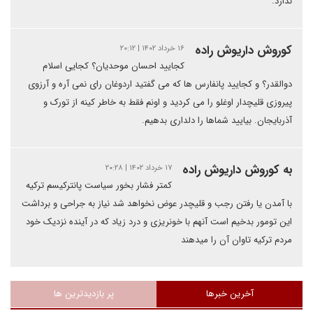
ندارد.
کوروش داریوش راده
۱۶ خرداد ۱۴۰۲ | ۲۰:۱۲
کجایید احسان موحدیان؟ کجایی اسلام
دوالقدر؟ و کجایید پانفارس ها که می گفتید اردوغان رای نمی آره و آرزوی
پیروزی قلیچدار اوغلو را می کردید و اونم فقط به خاطر کینه از تورک و
آذربایجان. بیایید شماها را دلداری بدهیم.
به کوروش داریوش راده
۱۷ خرداد ۱۴۰۲ | ۲۰:۲۸
کمتر فشار بخور سیاست پانترکیسم ترکیه
با آمدن یا رفتن رجب و قلیچدر عوض نخواهد شد نیاز به جراحی و برداشت
این تومور بدخیم است آنهم با خونریزی و درد زیاد که در آینده نزدیک خود
مردم ترکیه تاوان آن را میدهند
آخرین خبرها
پر بازدیدترین ها