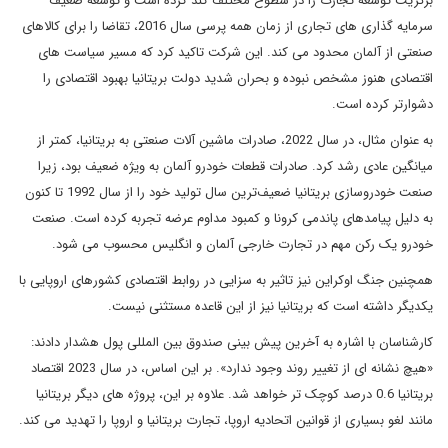
برگزیت توسعه تجارت را در سطوح مختلف کند کرده است و توسعه ضعیف
سرمایه گذاری های تجاری از زمان همه پرسی سال 2016، تقاضا را برای کالاهای
صنعتی از آلمان محدود می کند. این شرکت تاکید کرد که مسیر سیاست های
اقتصادی هنوز مشخص نبوده و بحران شدید دولت بریتانیا بهبود اقتصادی را
دشوارتر کرده است.
به عنوان مثال، در سال 2022، صادرات ماشین آلات صنعتی به بریتانیا، کمتر از
میانگین عادی رشد کرد. صادرات قطعات خودرو آلمان به ویژه ضعیف بود، زیرا
صنعت خودروسازی بریتانیا ضعیف‌ترین سال تولید خود را از سال 1992 تا کنون
به دلیل پیامدهای پاندمی کرونا و کمبود مداوم عرضه تجربه کرده است. صنعت
خودرو یک رکن مهم در تجارت خارجی آلمان و انگلیس محسوب می شود.
همچنین جنگ اوکراین نیز تاثیر به سزایی در روابط اقتصادی کشورهای اروپایی با
یکدیگر داشته است که بریتانیا نیز از این قاعده مستثنی نیست.
کارشناسان با اشاره به آخرین پیش بینی صندوق بین المللی پول هشدار دادند:
«هیچ نشانه ای از تغییر روند وجود ندارد». بر این اساس، در سال 2023 اقتصاد
بریتانیا 0.6 درصد کوچک تر خواهد شد. علاوه بر این، پروژه های دیگر بریتانیا
مانند لغو بسیاری از قوانین اتحادیه اروپا، تجارت بریتانیا و اروپا را تهدید می کند.