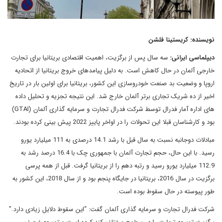
نویسنده: کریستینا فلشن
دیپلماسی ایرانی:
سه سال پس از برگزیت، اهمیت اقتصادی بریتانیا برای تجارت
خارجی آلمان در حال کاهش است. به دلیل پیامدهای خروج بریتانیا از اتحادیه
اروپا و وضعیت بد صنعت خودروسازی این کشور، بریتانیا برای اولین بار در تاریخ
اخیر از ده شریک تجاری برتر آلمان خارج شد. این نتیجه تجزیه و تحلیل داده
های اداره آمار فدرال توسط شرکت فدرال تجارت و سرمایه گذاری آلمان (GTAI)
بود و کارشناسان قبلا این تحولات را در اواخر پاییز 2022 پیش بینی کرده بودند.
مبادلات دوجانبه نسبت به سال قبل با رشد 14.1 درصدی به 111 میلیارد یورو
رسید. با این حال، حجم تجارت آلمان با جمهوری چک با 16.4 درصد رشد به
112.9 میلیارد یورو رسید و رتبه دهم را از بریتانیا گرفت. قبل از همه پرسی
برگزیت در سال 2016، بریتانیا در جایگاه پنجم بود و از سال 2018، این کشور به
طور پیوسته در حال سقوط بوده است.
شرکت فدرال تجارت و سرمایه گذاری آلمان گفت: "این سقوط دلایل زیادی دارد."