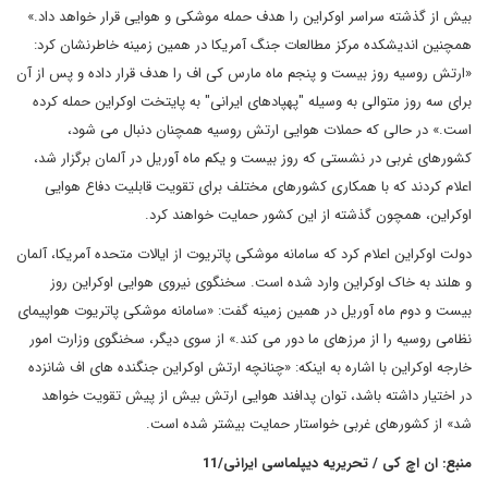
بیش از گذشته سراسر اوکراین را هدف حمله موشکی و هوایی قرار خواهد داد.»
همچنین اندیشکده مرکز مطالعات جنگ آمریکا در همین زمینه خاطرنشان کرد:
«ارتش روسیه روز بیست و پنجم ماه مارس کی اف را هدف قرار داده و پس از آن
برای سه روز متوالی به وسیله "پهپادهای ایرانی" به پایتخت اوکراین حمله کرده
است.» در حالی که حملات هوایی ارتش روسیه همچنان دنبال می شود،
کشورهای غربی در نشستی که روز بیست و یکم ماه آوریل در آلمان برگزار شد،
اعلام کردند که با همکاری کشورهای مختلف برای تقویت قابلیت دفاع هوایی
اوکراین، همچون گذشته از این کشور حمایت خواهند کرد.
دولت اوکراین اعلام کرد که سامانه موشکی پاتریوت از ایالات متحده آمریکا، آلمان
و هلند به خاک اوکراین وارد شده است. سخنگوی نیروی هوایی اوکراین روز
بیست و دوم ماه آوریل در همین زمینه گفت: «سامانه موشکی پاتریوت هواپیمای
نظامی روسیه را از مرزهای ما دور می کند.»‌ از سوی دیگر، سخنگوی وزارت امور
خارجه اوکراین با اشاره به اینکه: «چنانچه ارتش اوکراین جنگنده های اف شانزده
در اختیار داشته باشد، توان پدافند هوایی ارتش بیش از پیش تقویت خواهد
شد» از کشورهای غربی‌ خواستار حمایت بیشتر شده است.
منبع: ان اچ کی / تحریریه دیپلماسی ایرانی/11