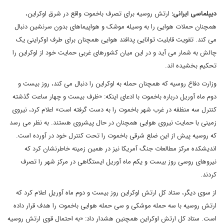
دیپلماسی ایرانی:
ارتش روسیه برای تصرف باخموت واقع در شرق اوکراین،
همچنان حملات هوایی را به وسیله موشک و هواپیماهای بدون سرنشین دنبال
می کند. تقویت قابلیت توانایی پدافند هوایی همچنان برای طرف اوکراینی یک
چالش به شمار می آید و در این میان کشورهای غربی حمایت خود از اوکراین را
تحکیم بخشیده اند.
وزارت دفاع روسیه که همچنان حمله به اوکراین را دنبال می کند، روز بیست و
دوم ماه آوریل درباره باخموت با ادعای اینکه: «ظرف بیست و چهار ساعت گذشته
کنترل سه منظقه در غرب شهر باخموت را به دست گرفته است» ‌اعلام کرد،‌ نیروی
زمینی با حمایت نیروی هوایی همچنان در حال پیشروی هستند. به نظر می رسد
که روسیه پیش از این ضلع شرقی باخموت را تحت کنترل خود در آورده است.
اندیشکده مرکز مطالعات جنگ آمریکا نیز در همین زمینه خاطرنشان کرد که
نیروهای روسی روز بیست و یکم ماه آوریل ایستگاهی در مرکز شهر را تصرف
کردند.
از سوی دیگر، ستاد کل ارتش اوکراین روز بیست و دوم ماه آوریل اعلام کرد که
ارتش روسیه با سه حمله موشکی و سی حمله هوایی باخموت را هدف قرار داده
است. ستاد کل ارتش اوکراین همچنین هشدار داد: «به احتمال قوی ارتش روسیه