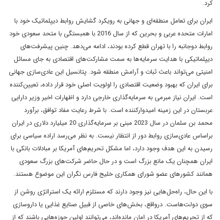
کرد.
ایران برای تعامل منطقه‌ای و جهانی به رویکرد گشایش روابط دیپلماتیک خود با
امارات متحده عربی و بحرین که از سال 2016 با همبستگی با متحد سعودی خود
روابط دوجانبه را با تهران قطع کرده بودند، ادامه می‌دهد. چنین پیشرفت‌های
دیپلماتیکی با هدایت سرمایه‌ها به سمت مشارکت‌های اقتصادی به جای مسائل
امنیتی می‌تواند باعث ثبات و آرامش منطقه شود. پتانسیل این عادی‌سازی جهانی
برای ایران که بهبود وضعیت اقتصادی را اولویت اصلی خود قرار داده، تعیین‌کننده
است. ایران نیاز مبرمی به سرمایه‌گذاری خارجی دارد و اظهارات اخیر وزیر دارایی
عربستان در این زمینه امیدوارکننده است. با شرط رعایت مفاد توافق، برآورد
محمد بن سلمان در سال 2023 مبنی بر سرمایه‌گذاری 20 میلیارد دلاری در ایران
براساس عادی‌سازی روابط دور از انتظار نیست. به نظر می‌رسد اراده سیاسی برای
رسیدن به این هدف وجود دارد، اما مشکل تحریم‌های آمریکا بر مبادلات بانکی با
ایران همچنان یک مانع بزرگ است و در حال حاضر شرکت‌های بزرگ سعودی
همانند کشورهای عضو شورای همکاری خلیج فارس نگران این موضوع هستند.
با این حال، راه‌حل‌هایی نیز وجود دارند که مستلزم ارائه یک استراتژی روشن از
سوی دولت‌هاست. درواقع، بخش‌های خاصی از قبیل صنایع غذایی یا داروسازی
که از تحریم‌های آمریکا در امان مانده‌اند، می‌توانند اولین حوزه‌هایی باشند که از