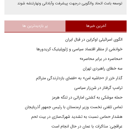
توسعه باعث اتحاد والگویی درجهت پیشرفت وآبادانی ونهارتنشه شوند
آخرین خبرها
پر بازدیدترین ها
الگوی اسرائیلی اوکراین در قبال ایران
خوانشی از منظر اقتصاد سیاسی و ژئوپلیتیک کریدورها
«محاصره در برابر محاصره»
سه خطای راهبردی تهران
گذار خزر از «حاشیه امن» به «فضای بازدارندگی متراکم
ترامپ گرفتار در شن‌زار سیاسی
حمله موشکی به کشتی اماراتی در تنگه هرمز
تماس تلفنی نخست وزیر ارمنستان با رئیس جمهور آذربایجان
هشدار حماس نسبت به تشدید شهرک‌سازی در بیت‌ لحم
عراقچی: مذاکرات با عمان در حال انجام است