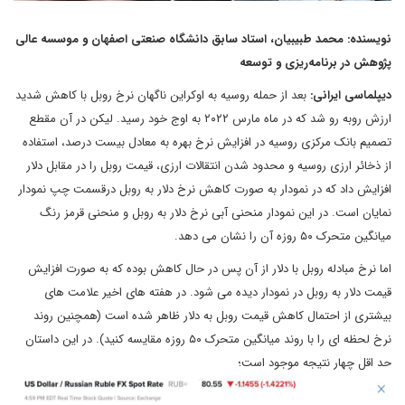
نویسنده: محمد طبیبیان، استاد سابق دانشگاه صنعتی اصفهان و موسسه عالی
پژوهش در برنامه‌ریزی و توسعه
دیپلماسی ایرانی:
بعد از حمله روسیه به اوکراین ناگهان نرخ روبل با کاهش شدید
ارزش روبه رو شد که در ماه مارس ۲۰۲۲ به اوج خود رسید. لیکن در آن مقطع
تصمیم بانک مرکزی روسیه در افزایش نرخ بهره به معادل بیست درصد، استفاده
از ذخائر ارزی روسیه و محدود شدن انتقالات ارزی، قیمت روبل را در مقابل دلار
افزایش داد که در نمودار به صورت کاهش نرخ دلار به روبل درقسمت چپ نمودار
نمایان است. در این نمودار منحنی آبی نرخ دلار به روبل و منحنی قرمز رنگ
میانگین متحرک ۵۰ روزه آن را نشان می دهد.
اما نرخ مبادله روبل با دلار از آن پس در حال کاهش بوده که به صورت افزایش
قیمت دلار به روبل در نمودار دیده می شود. در هفته های اخیر علامت های
بیشتری از احتمال کاهش قیمت روبل به دلار ظاهر شده است (همچنین روند
نرخ لحظه ای را با روند میانگین متحرک ۵۰ روزه مقایسه کنید). در این داستان
حد اقل چهار نتیجه موجود است؛