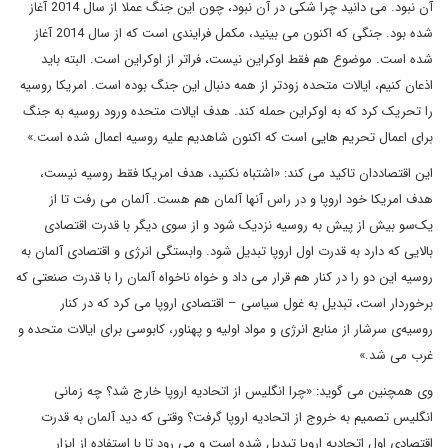
آن نبود. می دانید چرا شکی در آن نبود، چون این جنگ عملا از سال 2014 آغاز
شده بود. جنگی که اکنون می بینید، مکمل فرایندی است که از سال 2014 آغاز
شده است. موضوع هم فقط اوکراین نیست، فراتر از اوکراین است. البته باید
اذعان کنیم، ایالات متحده زودتر از همه دنبال این جنگ بوده است. امریکا روسیه
را تحریک کرد که به اوکراین حمله کند. هدف ایالات متحده ورود روسیه به جنگ
برای اعمال تحریم هایی است که اکنون شاهدیم علیه روسیه اعمال شده است.»
این اقتصاددان تاکید می کند: «اشتباه نکنید، هدف امریکا فقط روسیه نیست،
هدف امریکا خود اروپا و در راس آنها آلمان هم هست. آلمان می رفت تا از
یک‌سو بیش از پیش به روسیه نزدیک شود و از سوی دیگر با قدرت اقتصادی
بالایی که دارد به قدرت اول اروپا تبدیل شود. وابستگی انرژی و اقتصادی آلمان به
روسیه این دو را در کنار هم قرار می داد و خواه ناخواه آلمان را با قدرت صنعتی که
برخوردار است، تبدیل به غول سیاسی – اقتصادی اروپا می کرد که در کنار
روسیه‌ی سرشار از منابع انرژی و مواد اولیه و پهناور، کابوسی برای ایالات متحده و
غرب می شد.»
وی همچنین می گوید: «چرا انگلیس از اتحادیه اروپا خارج شد؟ چه زمانی
انگلیس تصمیم به خروج از اتحادیه اروپا گرفت؟ وقتی که دید آلمان به قدرت
اقتصادی اول اتحادیه اروپا تبدیل شده است و می رود تا با استفاده از ابزار