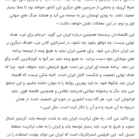
صرفا کی‌یف و بخشی از سرزمین های مرکزی این کشور خواهد بود تا عملا بسیار
ضعیف باشد. به زودی لهستان نیز به صحنه می آید و همانند جنگ های جهانی
اول و دوم، در این معادلات نقش خواهد داشت.»
این اقتصاددان برجسته همچنین درباره ایران می گوید: «برجام برای غرب هدف
نهایی نیست، چه توافق بشود چه نشود، در استراتژی کلان غرب اهداف دیگری بر
سر ایران دنبال می شود. برای همین ایران نباید به هیچ وجه از توسعه برنامه
های موشکی خود دست بردارد. به هیچ وجه نباید سر آنها به کوچکترین گفت وگو
تن دهد. برنامه هسته ای ایران نیز تحت هیچ شرایطی نباید متوقف شود. چرا که
هدف نهایی تضعیف و شکست کامل ایران است. البته شکی نیست که اقتصاد
ایران باید شکوفا شود، ما باید بهترین روابط را با جهان داشته باشیم، و این تحقق
نمی یابد مگر به پشتوانه توانایی قدرتمند نظامی و همچنین اقتصاد قوی. نباید
فراموش کرد، غرب هر گاه دیده کشوری در حوزه ای تضعیف شده، از همان
دریچه به آن ضربه زده و آن را ناکار کرده است، مثل لیبی.»
وی تاکید می کند، راه های ترانزیت ایران باید به شدت توسعه یابد، کریدور شمال
جنوب و شرق به غرب باید بسیار توسعه یابد و ایران را به هاب ترانزیت منطقه
تبدیل کند. این ظرفیتی استراتژیک است که ایران می تواند نهایت استفاده را در