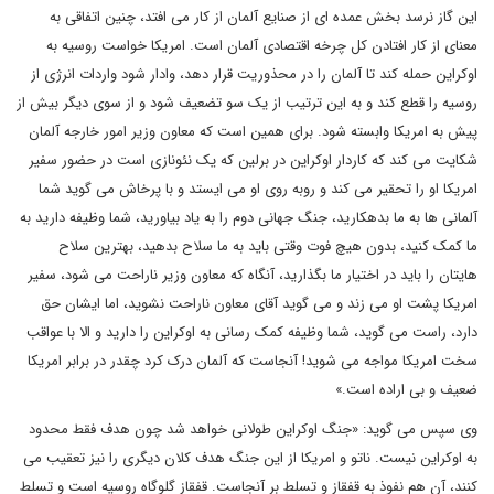
این گاز نرسد بخش عمده ای از صنایع آلمان از کار می افتد، چنین اتفاقی به
معنای از کار افتادن کل چرخه اقتصادی آلمان است. امریکا خواست روسیه به
اوکراین حمله کند تا آلمان را در محذوریت قرار دهد، وادار شود واردات انرژی از
روسیه را قطع کند و به این ترتیب از یک سو تضعیف شود و از سوی دیگر بیش از
پیش به امریکا وابسته شود. برای همین است که معاون وزیر امور خارجه آلمان
شکایت می کند که کاردار اوکراین در برلین که یک نئونازی است در حضور سفیر
امریکا او را تحقیر می کند و روبه روی او می ایستد و با پرخاش می گوید شما
آلمانی ها به ما بدهکارید، جنگ جهانی دوم را به یاد بیاورید، شما وظیفه دارید به
ما کمک کنید، بدون هیچ فوت وقتی باید به ما سلاح بدهید، بهترین سلاح
هایتان را باید در اختیار ما بگذارید، آنگاه که معاون وزیر ناراحت می شود، سفیر
امریکا پشت او می زند و می گوید آقای معاون ناراحت نشوید، اما ایشان حق
دارد، راست می گوید، شما وظیفه کمک رسانی به اوکراین را دارید و الا با عواقب
سخت امریکا مواجه می شوید! آنجاست که آلمان درک کرد چقدر در برابر امریکا
ضعیف و بی اراده است.»
وی سپس می گوید: «جنگ اوکراین طولانی خواهد شد چون هدف فقط محدود
به اوکراین نیست. ناتو و امریکا از این جنگ هدف کلان دیگری را نیز تعقیب می
کنند، آن هم نفوذ به قفقاز و تسلط بر آنجاست. قفقاز گلوگاه روسیه است و تسلط