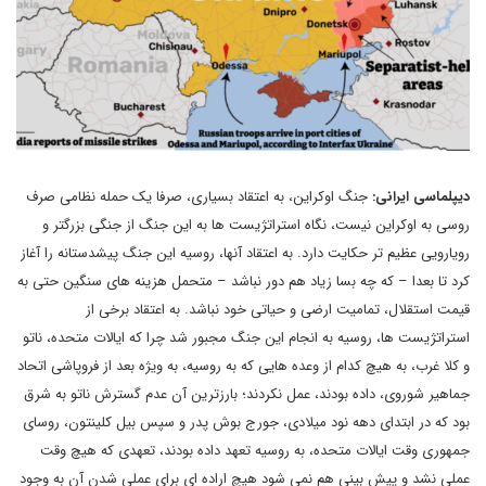
دیپلماسی ایرانی:
جنگ اوکراین، به اعتقاد بسیاری، صرفا یک حمله نظامی صرف
روسی به اوکراین نیست، نگاه استراتژیست ها به این جنگ از جنگی بزرگتر و
رویارویی عظیم تر حکایت دارد. به اعتقاد آنها، روسیه این جنگ پیشدستانه را آغاز
کرد تا بعدا – که چه بسا زیاد هم دور نباشد – متحمل هزینه های سنگین حتی به
قیمت استقلال، تمامیت ارضی و حیاتی خود نباشد. به اعتقاد برخی از
استراتژیست ها، روسیه به انجام این جنگ مجبور شد چرا که ایالات متحده، ناتو
و کلا غرب، به هیچ کدام از وعده هایی که به روسیه، به ویژه بعد از فروپاشی اتحاد
جماهیر شوروی، داده بودند، عمل نکردند؛ بارزترین آن عدم گسترش ناتو به شرق
بود که در ابتدای دهه نود میلادی، جورج بوش پدر و سپس بیل کلینتون، روسای
جمهوری وقت ایالات متحده، به روسیه تعهد داده بودند، تعهدی که هیچ وقت
عملی نشد و پیش بینی هم نمی شود هیچ اراده ای برای عملی شدن آن به وجود