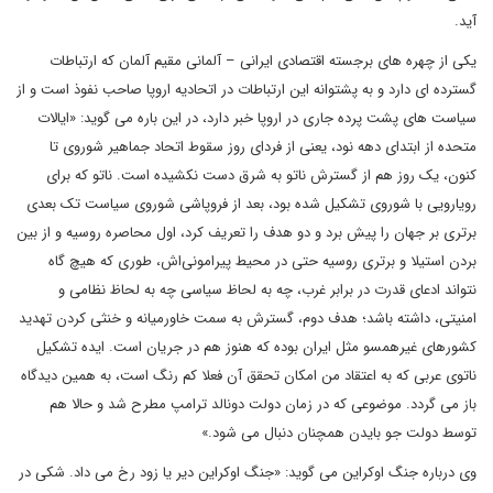
آید.
یکی از چهره های برجسته اقتصادی ایرانی – آلمانی مقیم آلمان که ارتباطات
گسترده ای دارد و به پشتوانه این ارتباطات در اتحادیه اروپا صاحب نفوذ است و از
سیاست های پشت پرده جاری در اروپا خبر دارد، در این باره می گوید: «ایالات
متحده از ابتدای دهه نود، یعنی از فردای روز سقوط اتحاد جماهیر شوروی تا
کنون، یک روز هم از گسترش ناتو به شرق دست نکشیده است. ناتو که برای
رویارویی با شوروی تشکیل شده بود، بعد از فروپاشی شوروی سیاست تک بعدی
برتری بر جهان را پیش برد و دو هدف را تعریف کرد، اول محاصره روسیه و از بین
بردن استیلا و برتری روسیه حتی در محیط پیرامونی‌اش، طوری که هیچ گاه
نتواند ادعای قدرت در برابر غرب، چه به لحاظ سیاسی چه به لحاظ نظامی و
امنیتی، داشته باشد؛ هدف دوم، گسترش به سمت خاورمیانه و خنثی کردن تهدید
کشورهای غیرهمسو مثل ایران بوده که هنوز هم در جریان است. ایده تشکیل
ناتوی عربی که به اعتقاد من امکان تحقق آن فعلا کم رنگ است، به همین دیدگاه
باز می گردد. موضوعی که در زمان دولت دونالد ترامپ مطرح شد و حالا هم
توسط دولت جو بایدن همچنان دنبال می شود.»
وی درباره جنگ اوکراین می گوید: «جنگ اوکراین دیر یا زود رخ می داد. شکی در