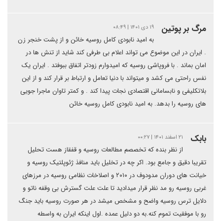
مرگ بر پوتین
۱۹ دی ۱۴۰۱ | ۰۸:۴۹
به امید نابودی کامل روسیه خائن و از پشت خنجر زن
. ایران در این موضوع می تواند اعلام بی طرفی کند شاید از تنش ها در
امان بماند . با فروپاشی روسیه که امیدوارم زودتر اتفاق ببوفتد . ایران یک
نفس راحتی می کشد و میتواند با دنیا تعامل و ارتباط بر قرار کند و از این
بلاتکلیفی و نابسامانی اقتصادی نجات پیدا کند . و کمتر تاوان ماجرا جویی
های روسیه را بدهد. به امید نابودی کامل روسیه خائن
بابک
۲۱ اسفند ۱۴۰۱ | ۰۰:۲۷
از نظر بنده که تخصصم مطالعات روسیه و قفقاز هست تحلیل
تقریبا ‌دقیق و جامع بود. اکر چه در تخلیل باید منافذ ژئوپلتیک روسیه و
خیانت های دوران مدودوف در ۲۰۱۰ و اصلاخات نظامی روسیه در مرزهای
غربی روسیه رو مد نظر قرار میدادید تا علت علت گسترش بی وقفه ناتو و
دلایل ترس روسیه واضح و مشخص میشد در هر صورت روسیه باید جنگ
رو با موفقیت تموم کنه.به دو دلیل عمده .اول اینکه ایران به واسطه