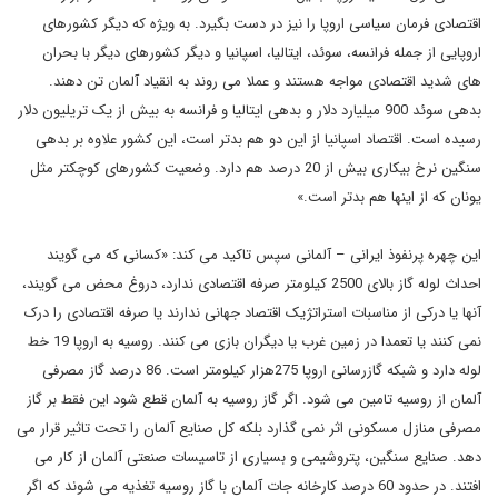
اقتصادی فرمان سیاسی اروپا را نیز در دست بگیرد. به ویژه که دیگر کشورهای
اروپایی از جمله فرانسه، سوئد، ایتالیا، اسپانیا و دیگر کشورهای دیگر با بحران
های شدید اقتصادی مواجه هستند و عملا می روند به انقیاد آلمان تن دهند.
بدهی سوئد 900 میلیارد دلار و بدهی ایتالیا و فرانسه به بیش از یک تریلیون دلار
رسیده است. اقتصاد اسپانیا از این دو هم بدتر است، این کشور علاوه بر بدهی
سنگین نرخ بیکاری بیش از 20 درصد هم دارد. وضعیت کشورهای کوچکتر مثل
یونان که از اینها هم بدتر است.»
این چهره پرنفوذ ایرانی – آلمانی سپس تاکید می کند: «کسانی که می گویند
احداث لوله گاز بالای 2500 کیلومتر صرفه اقتصادی ندارد، دروغ محض می گویند،
آنها یا درکی از مناسبات استراتژیک اقتصاد جهانی ندارند یا صرفه اقتصادی را درک
نمی کنند یا تعمدا در زمین غرب یا دیگران بازی می کنند. روسیه به اروپا 19 خط
لوله دارد و شبکه گازرسانی اروپا 275هزار کیلومتر است. 86 درصد گاز مصرفی
آلمان از روسیه تامین می شود. اگر گاز روسیه به آلمان قطع شود این فقط بر گاز
مصرفی منازل مسکونی اثر نمی گذارد بلکه کل صنایع آلمان را تحت تاثیر قرار می
دهد. صنایع سنگین، پتروشیمی و بسیاری از تاسیسات صنعتی آلمان از کار می
افتند. در حدود 60 درصد کارخانه جات آلمان با گاز روسیه تغذیه می شوند که اگر