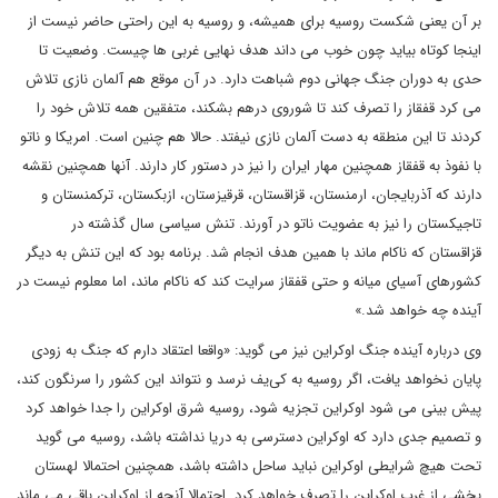
بر آن یعنی شکست روسیه برای همیشه، و روسیه به این راحتی حاضر نیست از
اینجا کوتاه بیاید چون خوب می داند هدف نهایی غربی ها چیست. وضعیت تا
حدی به دوران جنگ جهانی دوم شباهت دارد. در آن موقع هم آلمان نازی تلاش
می کرد قفقاز را تصرف کند تا شوروی درهم بشکند، متفقین همه تلاش خود را
کردند تا این منطقه به دست آلمان نازی نیفتد. حالا هم چنین است. امریکا و ناتو
با نفوذ به قفقاز همچنین مهار ایران را نیز در دستور کار دارند. آنها همچنین نقشه
دارند که آذربایجان، ارمنستان، قزاقستان، قرقیزستان، ازبکستان، ترکمنستان و
تاجیکستان را نیز به عضویت ناتو در آورند. تنش سیاسی سال گذشته در
قزاقستان که ناکام ماند با همین هدف انجام شد. برنامه بود که این تنش به دیگر
کشورهای آسیای میانه و حتی قفقاز سرایت کند که ناکام ماند، اما معلوم نیست در
آینده چه خواهد شد.»
وی درباره آینده جنگ اوکراین نیز می گوید: «واقعا اعتقاد دارم که جنگ به زودی
پایان نخواهد یافت، اگر روسیه به کی‌یف نرسد و نتواند این کشور را سرنگون کند،
پیش بینی می شود اوکراین تجزیه شود، روسیه شرق اوکراین را جدا خواهد کرد
و تصمیم جدی دارد که اوکراین دسترسی به دریا نداشته باشد، روسیه می گوید
تحت هیچ شرایطی اوکراین نباید ساحل داشته باشد، همچنین احتمالا لهستان
بخشی از غرب اوکراین را تصرف خواهد کرد. احتمالا آنچه از اوکراین باقی می ماند