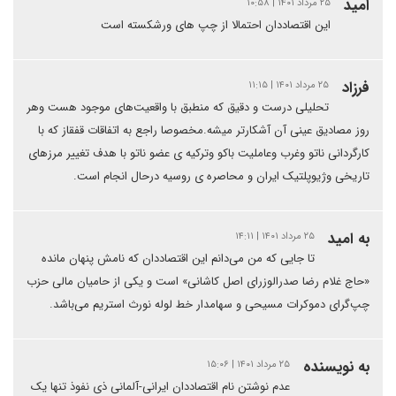
امید
۲۵ مرداد ۱۴۰۱ | ۱۰:۵۸
این اقتصاددان احتمالا از چپ های ورشکسته است
فرزاد
۲۵ مرداد ۱۴۰۱ | ۱۱:۱۵
تحلیلی درست و دقیق که منطبق با واقعیت‌های موجود هست وهر
روز مصادیق عینی آن آشکارتر میشه.مخصوصا راجع به اتفاقات قفقاز که با
کارگردانی ناتو وغرب وعاملیت باکو وترکیه ی عضو ناتو با هدف تغییر مرزهای
تاریخی وژیوپلتیک ایران و محاصره ی روسیه درحال انجام است.
به امید
۲۵ مرداد ۱۴۰۱ | ۱۴:۱۱
تا جایی که من می‌دانم این اقتصاددان که نامش پنهان مانده
«حاج غلام رضا صدرالوزرای اصل کاشانی» است و یکی از حامیان مالی حزب
چپ‌گرای دموکرات مسیحی و سهامدار خط لوله نورث استریم می‌باشد.
به نویسنده
۲۵ مرداد ۱۴۰۱ | ۱۵:۰۶
عدم نوشتن نام اقتصاددان ایرانی-آلمانی ذی نفوذ تنها یک