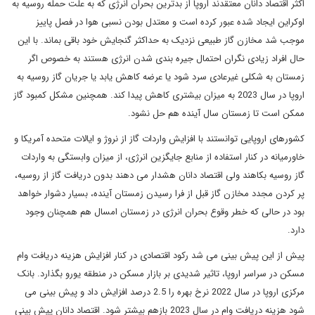
اکثر اقتصاد دانان معتقدند اروپا از بدترین بحران انرژی که به علت حمله روسیه به
اوکراین ایجاد شده عبور کرده است و معتدل بودن نسبی هوا در فصل پاییز
موجب شد مخازن گاز طبیعی نزدیک به حداکثر گنجایش خود باقی بماند. با این
حال افراد زیادی نگران احتمال جیره بندی شدن انرژی هستند به خصوص اگر
زمستان به شکلی غیرعادی سرد شود یا عرضه کاهش یابد یا جریان گاز روسیه به
اروپا در سال 2023 به میزان بیشتری کاهش پیدا کند. همچنین مشکل کمبود گاز
ممکن است تا زمستان سال آینده هم حل نشود.
کشورهای اروپایی توانستند با افزایش واردات گاز از نروژ و ایالات متحده آمریکا و
خاورمیانه در کنار استفاده از منابع جایگزین انرژی، از میزان وابستگی به واردات
گاز روسیه بکاهند ولی اقتصاد دانان هشدار می دهند بدون دریافت گاز از روسیه،
پر کردن مجدد مخازن گاز قبل از فرا رسیدن زمستان آینده، بسیار دشوار خواهد
بود در حالی که خطر وقوع بحران انرژی در زمستان امسال هم همچنان وجود
دارد.
پیش از این پیش بینی می شد رکود اقتصادی در کنار افزایش هزینه دریافت وام
مسکن در سراسر اروپا، تاثیر شدیدی بر بازار مسکن در منطقه یورو بگذارد. بانک
مرکزی اروپا در سال 2022 نرخ بهره را 2.5 درصد افزایش داد و پیش بینی می
شود هزینه دریافت وام در سال 2023 بازهم بیشتر شود. اقتصاد دانان پیش بینی