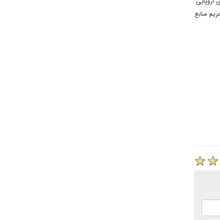
 اروپایی
یم منابع