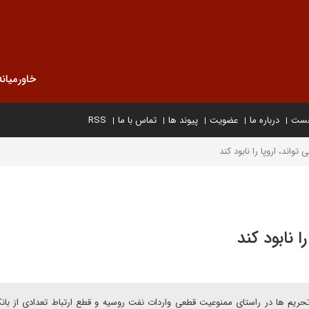
خاورمیانه
خست
درباره ما
عضویت
پیوند ها
تماس با ما
RSS
اند، اروپا را نابود کند
 نابود کند
ریم ها در راستای ممنوعیت قطعی واردات نفت روسیه و قطع ارتباط تعدادی از با