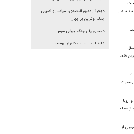
تحت
درآورند و یا با پرده آهنین از آن جدا شوند. نقطه عطف دیگر در مسیر قطع روابط اقتصادی، نشست غیر رسمی اتحادیه اروپا در روزهای 10 و 11 ماه مارس
بحران عمیق اقتصادی، سیاسی و امنیتی
جنگ اوکراین بر جهان
ات
صدای پای جنگ جهانی سوم
اوکراین، تله امریکا برای روسیه
سال
 وین فقط
ست.
، وضعیت
 اروپا
 از جمله،
روری از