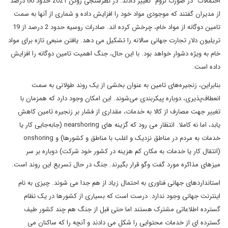
احتمالات "در صورت لزوم" تغییر دادند. در نظرسنجی ژوئن 2021 حدود 60 درصد
از مدیران گفتند که موجودی مواد خود را افزایش داده و شماری از آنها به سمت
تامین دوگانه از مواد خام، چرخش کرده اند. صادرات روسیه حدود 2 درصد از 19
تریلیون دلار تجارت جهانی سالانه را تشکیل می دهد. یافتن منبعی تازه برای مواد
خام به ویژه دشوار خواهد بود. با این حال، جنگ اهمیت تامین دوگانه را افزایش
داده است.
بنابراین، زنجیره‌های تامین به عنوان بخشی از یک روند طولانی به سمت
انعطاف‌پذیری، دوباره پیکربندی می‌شوند. این امکان وجود دارد که همزمان با
تغییر جهت مصارف از کالا به خدمات، مقداری از فشار بر زنجیره تامین کاهش
یابد، اما نه کاملا. انتظار می رود که گزینه های nearshoring (جابه‌جایی کار یا
خدمات به مردم در مناطق نزدیک و اغلب با مناطق و کشورها) و onshoring
(انتقال کار یا خدمات به مکان کم هزینه در کشور خود شرکت) دوباره بر سر
میزهای مذاکره مورد گفت وگو قرار بگیرند. جنگ در حال تسریع این روند است.
استانداردهای جهانی فناوری به احتمال زیاد از هم جدا می شوند. چیزی به نام
اینترنت جهانی وجود ندارد. درست است که بسیاری از کشورها در یک نظام
گسترده اطلاعاتی مشترک هستند اما حتی قبل از جنگ هم چند کشور طیف
گسترده ای از خدمات محتوایی را شکل می دادند و آنچه را که ساکنان می