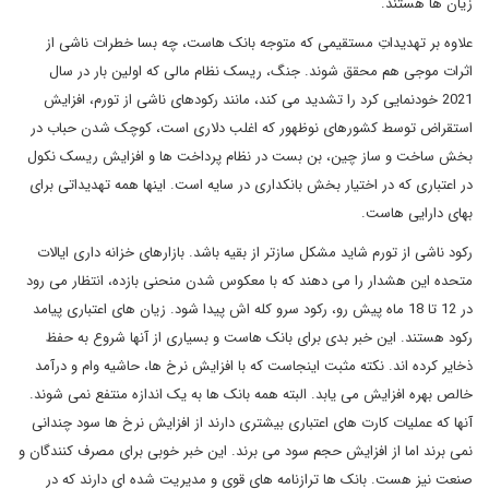
زیان ها هستند.
علاوه بر تهدیداتِ مستقیمی که متوجه بانک هاست، چه بسا خطرات ناشی از
اثرات موجی هم محقق شوند. جنگ، ریسک نظام مالی که اولین بار در سال
2021 خودنمایی کرد را تشدید می کند، مانند رکودهای ناشی از تورم، افزایش
استقراض توسط کشورهای نوظهور که اغلب دلاری است، کوچک شدن حباب در
بخش ساخت و ساز چین، بن بست در نظام پرداخت ها و افزایش ریسک نکول
در اعتباری که در اختیار بخش بانکداری در سایه است. اینها همه تهدیداتی برای
بهای دارایی هاست.
رکود ناشی از تورم شاید مشکل سازتر از بقیه باشد. بازارهای خزانه داری ایالات
متحده این هشدار را می دهند که با معکوس شدن منحنی بازده، انتظار می رود
در 12 تا 18 ماه پیش رو، رکود سرو کله اش پیدا شود. زیان های اعتباری پیامد
رکود هستند. این خبر بدی برای بانک هاست و بسیاری از آنها شروع به حفظ
ذخایر کرده اند. نکته مثبت اینجاست که با افزایش نرخ ها، حاشیه وام و درآمد
خالص بهره افزایش می یابد. البته همه بانک ها به یک اندازه منتفع نمی شوند.
آنها که عملیات کارت های اعتباری بیشتری دارند از افزایش نرخ ها سود چندانی
نمی برند اما از افزایش حجم سود می برند. این خبر خوبی برای مصرف کنندگان و
صنعت نیز هست. بانک ها ترازنامه های قوی و مدیریت شده ای دارند که در