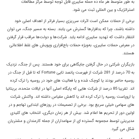
به طور متوسط هر ماه ده حمله سایبری قابل توجه توسط مرکز مطالعات
استراتژیک و بین المللی ثبت می شود.
برخی از حملات ممکن است اثرات سرریزی بسیار فراتر از اهداف اصلی خود
داشته باشند، چرا که بدافزارها گسترش می یابند. بسته به مسیر جنگ، می توان
انتظار داشت که تهدید سایبری ادامه یابد. شرکت‌ها و دولت‌ها مراقب قرار گرفتن
در معرض حملات سایبری، به‌ویژه حملات باج‌افزاری وپویش های غلط اطلاعاتی
هستند.
بازیگران شرکتی در حال گرفتن جایگاهی برای خود هستند. پس از جنگ، نزدیک
به 70 درصد از 281 شرکت از فهرست پانصد تایی Fortune که تا قبل از جنگ در
روسیه حاضر بودند یا کوچک شده و یا فعالیت های خود در روسیه را ترک کرده
اند. تقریبا 85 درصد از شرکت هایی که پایگاه اصلی آنها در ایالات متحده، بریتانیا
یا اروپاست روسیه را ترک کرده اند یا کاهش مقیاس داشته اند. واکنش شرکت
های سهامی خیلی سریع بود. برخی از تصمیمات در روزهای ابتدایی تهاجم و در
اولین دور از تحریم ها اعلام شد. بیش از هر زمان دیگری، انتخاب های کلیدی
مدیریتی توسط مجموعه گسترده ای از سهامداران از جمله کارمندان و مشتریان
شکل می گیرد.