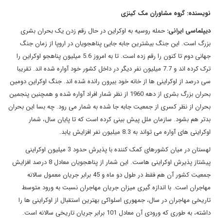
نویسنده: گروه مشاوران مک کینزی
دیپلماسی ایرانی:
حمله روسیه به اوکراین در حال رقم زدن یک بحران بشری
بزرگ است. این جنگ بیشترین جابه جایی پناهجویان در اروپا از زمان جنگ
جهانی دوم تا کنون را رقم زده است. تا به امروز 5.6 میلیون پناهجو اوکراین را
ترک کرده اند و 7.7 میلیون نفر دیگر در داخل کشور خود آواره شده اند. تقریبا
سی درصد از اوکراینی ها از خانه خود بیرون رانده شده اند. جنگ اوکراین دومین
بحران بزرگ بشری از دهه 1960 از نظر شمار افراد آواره شده و همچنین پنجمین
بحران از نظر کسری از جمعیت جابه جا شده به شمار می رود. چه بسا این بحران
بدتر هم بشود. سازمان ملل پیش بینی کرده است که تا پایان سال، شمار
اوکراینی های آواره می تواند به 8.3 میلیون نفر افزایش یابد.
لهستان در میان کشورهای کمک کننده با پذیرش حدود 3 میلیون اوکراینی
پیشتاز پذیرش اوکراینی هاست. این شمار از پناهجویان معادل 8 درصد افزایش
جمعیت کشور آن هم فقط در طول دو ماه و 45 برابر جریان معمول سالانه
مهاجران است. با اندازه گیری میزان جریان مهاجران نسبت به ورود متوسط
تاریخی مهاجران در سال، جمهوری اسلواکی بهترین استقبال از اوکراینی ها را
داشته، به طوری که ورودی آن معادل 101 برابر جریان تاریخی سالانه است.