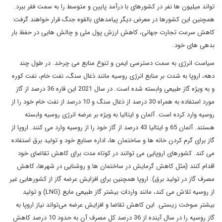
تواند میلیون ها نفر در کشورهای با درآمد پایین و متوسط را به سمت فقر ببرد.
همچنین این کشورها در معرض دیگر پیامدهای بالقوه جنگ قرار خواهند گرفت:
کاهش سرعت تجارت جهانی، کاهش ارزش پول ملی و چالش هایی در حفظ بار
بدهی های خود.
سیاست انرژی به سمت دسترسی ایمن و تنوع منابع می چرخد. در طول چند
دهه، اروپا به شدت بر منابع انرژی روسیه مانند ذغال سنگ، نفت خام، نفت کوره
و به ویژه گاز طبیعی وابسته شده است. در سال 2021 این قاره 36 درصد از گاز
مورد استفاده به همراه 30 درصد از ذغال سنگ و 10 درصد از نفت خام خود را از
روسیه وارد کرده است. آلمان و ایتالیا به ویژه بر عرضه انرژی روسیه وابسته
هستند. آلمان 65 و ایتالیا 43 درصد از گاز خود را از روسیه وارد می کنند. اروپا از
گاز برای گرم کردن خانه ها و ساختمان ها، اداره صنایع خود و تولید برق استفاده
می کند. کشورهای اروپایی می توانند در کوتاه مدت برای کاهش تقاضای خود
اقدام کنند (مثل کاهش گرمایش در ساختمان ها و روشنایی در شهرها، کاهش
مصرف گاز در تولید برق). اروپا همچنین برای افزایش عرضه گاز از کشورهایی غیر
از روسیه تلاش می کند، مانند وارداتِ بیشتر گاز طبیعی مایع (LNG) و تولید
بیشتر سوخت زیستی. این کاهش تقاضا و افزایش عرضه می‌تواند نیاز اروپا به
گاز روسیه را در سال آینده از 36 درصد کل مصرف آن به حدود 10 درصد کاهش