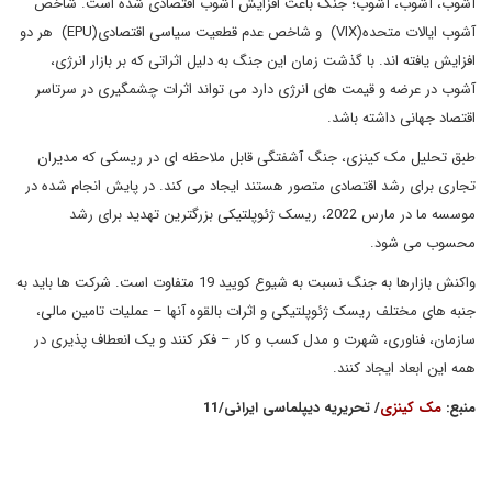
آشوب، آشوب، آشوب؛ جنگ باعث افزایش آشوب اقتصادی شده است. شاخص
آشوب ایالات متحده(VIX) و شاخص عدم قطعیت سیاسی اقتصادی(EPU) هر دو
افزایش یافته اند. با گذشت زمان این جنگ به دلیل اثراتی که بر بازار انرژی،
آشوب در عرضه و قیمت های انرژی دارد می تواند اثرات چشمگیری در سرتاسر
اقتصاد جهانی داشته باشد.
طبق تحلیل مک کینزی، جنگ آشفتگی قابل ملاحظه ای در ریسکی که مدیران
تجاری برای رشد اقتصادی متصور هستند ایجاد می کند. در پایش انجام شده در
موسسه ما در مارس 2022، ریسک ژئوپلتیکی بزرگترین تهدید برای رشد
محسوب می شود.
واکنش بازارها به جنگ نسبت به شیوع کویید 19 متفاوت است. شرکت ها باید به
جنبه های مختلف ریسک ژئوپلتیکی و اثرات بالقوه آنها – عملیات تامین مالی،
سازمان، فناوری، شهرت و مدل کسب و کار – فکر کنند و یک انعطاف پذیری در
همه این ابعاد ایجاد کنند.
منبع:
مک کینزی
/ تحریریه دیپلماسی ایرانی/11