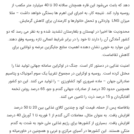
دهد که باعث می‌شود این قاره همچنان سالانه 30 تا 40 میلیارد متر مکعب از
روسیه وارد کند. نتیجه کار، به اجرای این اهرم ها بستگی خواهد داشت – مثلا
میزان LNG وارداتی و تحمل خانوارها و کارمندان برای کاهش گرمایش.
محدودیت ها اخیرا در لهستان و بلغارستان تشدید شده و به نظر می رسد که دو
کشور آمادگی آن را دارند تا خود را در برابر شرایط اعمالی تازه روسیه وفق دهند.
این موارد به خوبی نشان دهنده اهمیت منابع جایگزین عرضه و توانایی برای
کاهش تقاضاست.
امنیت غذایی در دستور کار است. جنگ در اوکراین سامانه جهانی تولید غذا را
مختل کرده است. روسیه و اوکراین در مجموع تقریباً یک سوم آمونیاک و پتاسیم
صادراتی جهان – ماده ضروری کود کشاورزی – را تولید می کنند. این دو کشور
همچنین حدود 30 درصد از صادرات جهانی گندم و جو، 65 درصد روغن تخمه
آفتابگردان و 15 درصد ذرت را تامین می کنند.
بلافاصله پس از حمله، قیمت کود و چندین کالای غذایی بین 20 تا 50 درصد
افزایش یافت. به عنوان مثال، معاملات آتی گندم از 1 فوریه تا 1 آوریل 40 درصد
افزایش یافت. بسیاری از کشورها برای رژیم غذایی ملی خود به شدت به گندم
متکی هستند. این کشورها در آسیای مرکزی و غربی و همچنین در خاورمیانه و