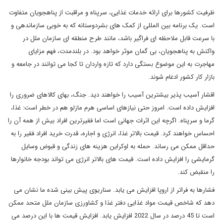
ظرفیت کشورها برای ارائه خدمات غذایی، سرپناه و مراقبت از پناهجویان متفاوت
است. یک برنامه بین المللی از کمک های بشردوستانه که به خوبی سازماندهی و
با سرعت قابل ملاحظه ای فراگیر باشد، مانند طرح منطقه ای سازمان ملل در
واکنش به پناهجویان، بی گمان موثر خواهد بود. در بلندمدت، فهم مزایای
مهاجرت به این موضوع بستگی دارد که تازه واردان تا کجا می توانند در جامعه و
بازار کار کشور ادغام شوند.
اقشار آسیب پذیر بیشترین آسیب را خواهند دید. جنگ، بهای کالاهای ضروری را
افزایش داده است. امروز حتی نیازهای اساسی هرم مازلو هم در خطر است: غذا،
گرما و سرپناه. اگرچه این اثرات جهانی است اما فقیرترین افراد بیش از همه آن را
احساس خواهند کرد. قیمت بالاتر غذا، انرژی و اجاره، قدرت خرید افراد فقیر را به
حداقل ممکن می رساند. حمله به اوکراین هزینه های زندگی و قبوض وسایل
گرمایشی را افزایش داده است. قیمت های بالاتر انرژی می تواند بودجه خانوارها
را منقبض کند.
فشارها به فراتر از اروپا افزایش می یابد. سناریوی پیش بینی شده ما نشان می
دهد که شاخص قیمت مواد غذایی دفتر غذا و کشاورزی سازمان ملل متحد ممکن
است تا 45 درصد در سال 2022 افزایش یابد. افزایش قیمت ها با این درصد می