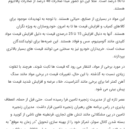
تا 50 درصد است. مثلا این دو کشور مبدا صادرات 48 درصد از صادرات پالادیوم
هستند.
این مواد در بسیاری از صنایع، حیاتی هستند. با توجه به تهدیدات موجود برای
کالاهای کمیاب و افزایش قیمت ها تا به امروز، خودروسازان به ویژه نگران
هستند. آنها به دنبال افزایش 15 تا 25 درصدی قیمت به دلیل افزایش قیمت مواد
کلیدی مانند آلومینیوم، مس و فولاد هستند. این ضربه‌ها برای تولیدکنندگان
سخت است. خریداران خودرو نیز به سختی می توانند قیمت های بسیار بالاتری
بپردازند.
در مورد برخی از مواد، انتظار می رود که قیمت ها ثابت شوند، هرچند با تفاوت
زیادی نسبت به گذشته. با این حال، تغییرات قیمت در برخی مواد مانند سنگ
آهن کمتر اما برای برخی مانند آنتراسیت، خلاء عرضه و افزایش شدید قیمت ها
پیش بینی می شود.
عصر تازه ای از مدیریت زنجیره تامین فرا رسیده است. حتی قبل از حمله، انعطاف
پذیری در راس برنامه های رهبران زنجیره تامین قرار داشت. مدیران زنجیره
تامین در پی مشکلاتی مانند تنش های تجاری، قرنطینه های ناشی از کویید و
بسته شدن کانال سوئز، تمرکز خود را از بهینه سازی تحویل "در زمان به موقع" به