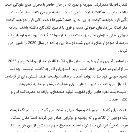
شمال آفریقا متمرکزند. سوریه و یمن که در حال حاضر با بحران های طولانی مدت
پناهجویان و مشکلات امنیت غذایی دست و پنجه نرم می کنند، احتمالاً تحت
تأثیر قرار خواهند گرفت. با این حال، همه کشورها تحت تاثیر قرار خواهند گرفت
مگر اینکه قراردادهای طولانی مدت و قوی با تامین کنندگان داشته باشند. برنامه
جهانی غذای سازمان ملل نیز تحت تاثیر قرار خواهد گرفت. روسیه و اوکراین 20
درصد از مجموع غذای تامین شده توسط این برنامه در سال 2020 را تامین می
کردند.
بر اساس آخرین برآوردهای سازمان ملل، 30 تا 40 درصد از برداشت پاییز 2022
در اوکراین در معرض خطر است، زیرا کشاورزان قادر به کاشت نیستند. چه بسا
کمبود جهانی کود نیز به تولید آسیب برساند. دولت‌ها طیف گسترده ای از گزینه‌ها
را دنبال می‌کنند، مانند برنامه‌هایی برای هدایت بیشتر عرضه به کشورهای
آسیب‌دیده، اهرم‌هایی برای تقویت تولید منطقه‌ای، یارانه به مصرف‌کنندگان و
کنترل قیمت.
رقابت برای کالاها، تجهیزات و مواد حیاتی شدت می گیرد. پس از جنگ قیمت
یک دوجین از کالاهایی که روسیه و اوکراین صادر می کردند (مثلا ذغال سنگ،
فولاد، نیکل) افزایش پیدا کرده است. مجموع سهم دو کشور از این بازارها از 10