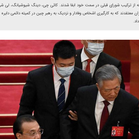
 از ترکیب شورای قبلی در سمت خود ابقا شدند. کائی چی، دینگ شیوشیانگ، لی ش
 معتقدند که به کارگیری اشخاص وفادار و نزدیک به رهبر چین در کمیته دائمی دایره
اد.