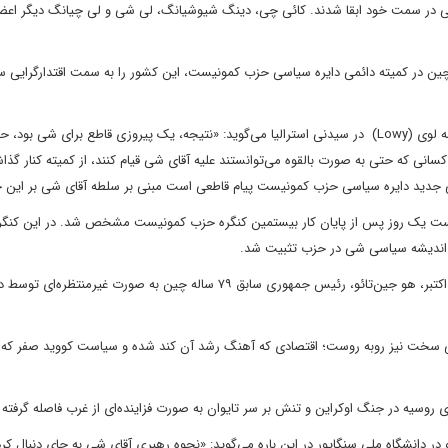
لی در سمت خود ابقا شدند. کائی چی، دینگ شیوشیانگ، لی شی و لی چیانگ دیگر اعض
 چین در کمیته دائمی دایره سیاسی حزب کمونیست، این کشور را به سمت اقتدارگرایی 
ریچارد مک‌گرگور، کارشناس ارشد آسیای شرقی در اندیشکده موسسه لوی (Lowy) در سیدنی استرالیا می‌گوید: «نتیجه، یک پیروزی قاطع برای شی بود
کسانی که حتی به صورت بالقوه می‌توانستند علیه آقای شی قیام کنند، از کمیته کنار گذا
ی جدید دایره سیاسی حزب کمونیست پیام قاطعی است مبنی بر سلطه آقای شی بر این 
مرکزی و دایره سیاسی بزرگ‌تر ۲۴ نفر حزب درست یک روز پس از پایان کار بیستمین کنگره حزب کمونیست مشخص شد. در این کنگ
 اندیشه سیاسی شی در حزب تثبیت شد.
در مراسم پایانی کنگره بیستم حزب کمونیست چین در روز شنبه ۲۲ اکتبر، هو جین‌تائو، رئیس جمهوری سابق ۷۹ ساله چین به صورت غیرمن
با چالش‌هایی سخت نیز روبه روست؛ اقتصادی که آهنگ رشد آن کند شده و سیاست کووید صفر که
روسیه در جنگ اوکراین و تنش‌ بر سر تایوان به صورت فزاینده‌ای از غرب فاصله گرفته
 دانشگاه ملی سنگاپور در این باره می‌گوید: «نحوه رهبری آقای شی به جای دنبال کر