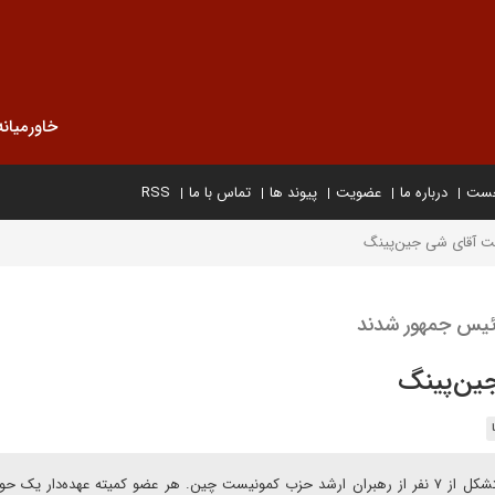
خاورمیانه
خست
درباره ما
عضویت
پیوند ها
تماس با ما
RSS
ت آقای شی جین‌پینگ
ئیس جمهور شدند
ین‌پینگ
کمیته دائمی پلیتبوروی حزب کمونیست چین کمیته‌ای است متشکل از ۷ نفر از رهبران ارشد حزب کمونیست چین. هر عضو کمیته عهده‌دار 