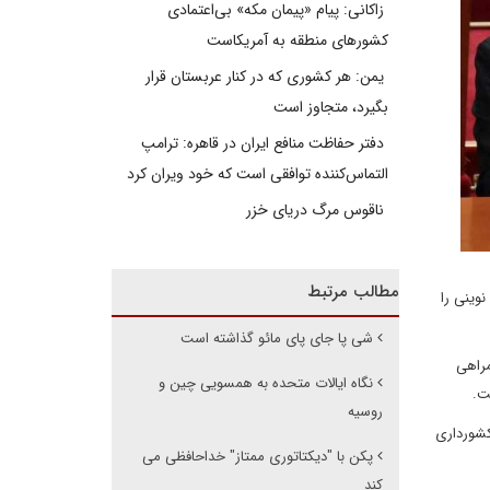
زاکانی: پیام «پیمان مکه» بی‌اعتمادی
کشورهای منطقه به آمریکاست
یمن: هر کشوری که در کنار عربستان قرار
بگیرد، متجاوز است
دفتر حفاظت منافع ایران در قاهره: ترامپ
التماس‌کننده توافقی است که خود ویران کرد
ناقوس مرگ دریای خزر
مطالب مرتبط
 نوینی را
شی پا جای پای مائو گذاشته است
مراهی
نگاه ایالات متحده به همسویی چین و
ت.
روسیه
ه مهم کشورداری
پکن با "دیکتاتوری ممتاز" خداحافظی می
کند