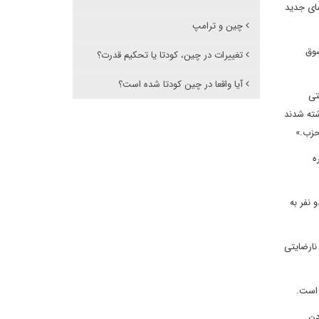
ای جدید
چین و ترامپ
سوق
تغییرات در چین، کودتا یا تحکیم قدرت؟
آیا واقعا در چین کودتا شده است؟
، حتی
شته شدند
حزب.»
ره
تظره‌ای توسط دو نفر به
 نارضایتی
 است.
دن