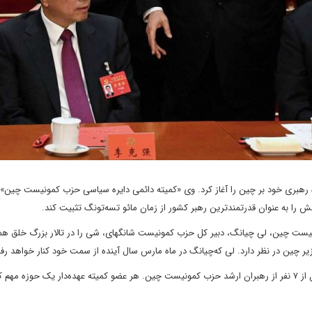
ه ۲۳ اکتبر سومین دوره رهبری خود بر چین را آغاز کرد. وی «کمیته دائمی دایره سیاسی حزب کمونیست چین»
ا به عنوان قدرتمند‌ترین رهبر کشور از زمان مائو‌ تسه‌تونگ تثبیت کند.
یست چین، لی چیانگ، دبیر کل حزب کمونیست شانگهای، شی را در تالار بزرگ خلق ه
ر چین در نظر دارد. لی که‌چیانگ در ماه مارس سال آینده از سمت خود کنار خواهد رف
کمیته دائمی پلیتبوروی حزب کمونیست چین کمیته‌ای است متشکل از ۷ نفر از رهبران ارشد حزب کمونیست چین. هر عضو کمیته عهده‌دار یک حوز