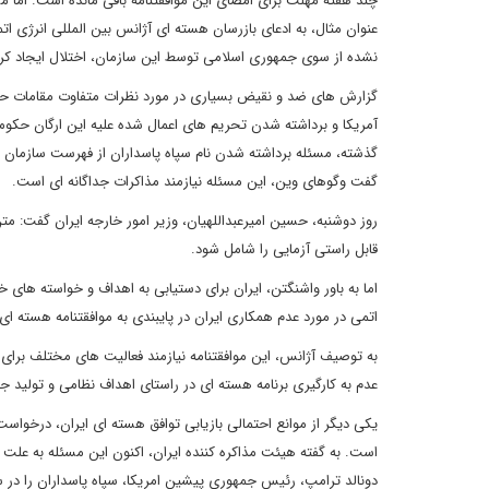
چند هفته مهلت برای امضای این موافقتنامه باقی مانده است. اما م
عنوان مثال، به ادعای بازرسان هسته ای آژانس بین المللی انرژی ا
نشده از سوی جمهوری اسلامی توسط این سازمان، اختلال ایجاد کر
گزارش های ضد و نقیض بسیاری در مورد نظرات متفاوت مقامات حاض
آمریکا و برداشته شدن تحریم های اعمال شده علیه این ارگان حکوم
گذشته، مسئله برداشته شدن نام سپاه پاسداران از فهرست سازمان 
گفت وگوهای وین، این مسئله نیازمند مذاکرات جداگانه ای است.
روز دوشنبه، حسین امیرعبداللهیان، وزیر امور خارجه ایران گفت: م
قابل راستی آزمایی را شامل شود.
اما به باور واشنگتن، ایران برای دستیابی به اهداف و خواسته های خ
اتمی در مورد عدم همکاری ایران در پایبندی به موافقتنامه هسته ا
به توصیف آژانس، این موافقتنامه نیازمند فعالیت های مختلف برای 
عدم به کارگیری برنامه هسته ای در راستای اهداف نظامی و تولید 
یکی دیگر از موانع احتمالی بازیابی توافق هسته ای ایران، درخوا
است. به گفته هیئت مذاکره کننده ایران، اکنون این مسئله به ع