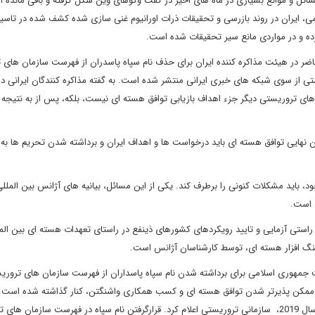
سائل و موانع بسیاری در ماه های اخیر در گفت وگوهای وین شکل گرفته و باقی مانده ا
تمی، ایران در روند بازرسی و تحقیقات ذرات اورانیوم غنی سازی شده کشف شده در تاسی
ده و در مواردی مانع سیر تحقیقات شده است.
ر در هیئت مذاکره کننده ایران برای حذف نام سپاه پاسدران از فهرست سازمان های 
تی از سوی شبکه های خبری ایرانی منتشر شده است. به گفته مذاکره کنندگان ایرانی در
های تروریستی دیگر جزء اهداف بازیابی توافق هسته ای نیست، بلکه، پس از به نتیجه
تن نهایی توافق هسته ای باید درخواست ها و اهداف ایران و برداشته شدن تحریم ها به
ود، باید مشکلات کنونی را برطرف کند. یکی از این مسائل، بیانیه های آژانس بین المللی
ی است.
راستی آزمایی و تایید رویکردهای کشورهای ذینفع در راستای تعهدات هسته ای بین الم
جنگ افزار هسته ای، توسط کارشناسان آژانس است.
ست جمهوری اسلامی برای برداشته شدن نام سپاه پاسداران از فهرست سازمان های تروری
لت ممکن پذیرتر شدن توافق هسته ای و کسب همکاری واشنگتن، کنار گذاشته شده است.
دونالد ترامپ، رئیس جمهوری پیشین امریکا، سپاه پاسداران را در سال 2019، سازمانی تروریستی اعلام کرد. قرارگرفتن نام سپاه در فهرست سازم