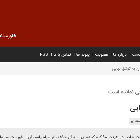
خاورمیانه
خست
درباره ما
عضویت
پیوند ها
تماس با ما
RSS
 به توافق نهایی
ایی
ته ای
 حاضر در هیئت مذاکره کننده ایران برای حذف نام سپاه پاسدران از فهرست سازم