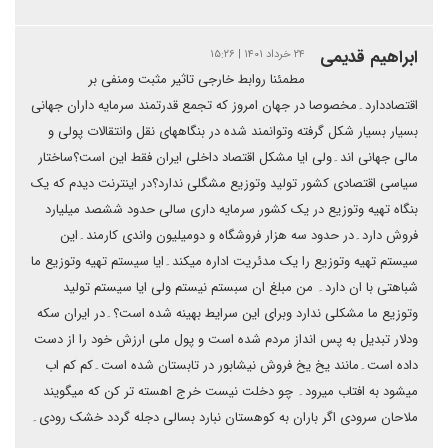
ابراهیم قدیمی
۲۴ خرداد ۱۴۰۱ | ۱۵:۲۶
مطمئنا روابط خارجی تاثیر مثبت ومنفی بر
اقتصاددارد۔مخصوصا در جهان امروز که تجمع قدرتمند سرمایه داران جهانی
بسیار بسیار شکل گرفته وتوانمند شده در بنگاههای نقل وانتقالات پولی و
مالی جهانی اند۔ولی ایا مشکل اقتصاد داخلی ایران فقط این است؟ساختار
سیاسی اقتصادی کشور تولید وتوزیع مشگلی ندارد؟در اینترنت دیدم که یک
بنگاه تهیه وتوزیع در یک کشور سرمایه داری سالی حدود ششصد میلیارد
فروش دارد۔در حدود سه هزار فروشگاه و دومیلیون واندی کارمند۔این
سیستم تهیه وتوزیع را یک مدئریت اداره میکند۔ایا سیستم تهیه وتوزیع ما
شباهتی با ان دارد۔ من مبلغ ان سبستم نیستم ولی ایا سیستم تولید
وتوزیع ما مشکلی ندارد وبرای این سرایط بهینه شده است؟۔در ایران سکه
ودلار تبدیل به پس انداز مردم شده است و پول ملی ارزش خود را از دست
داده است۔مانند یخ یخ فروش نیشابور در تابستان شده است۔کم کم اب
میشود به افتاب میرود۔ چو دخلت نیست خرج اهسته تر کن که میگویند
ملاحان سرودی اگر باران به کوهستان نبارد بسالی دجله گردد خشک رودی۔