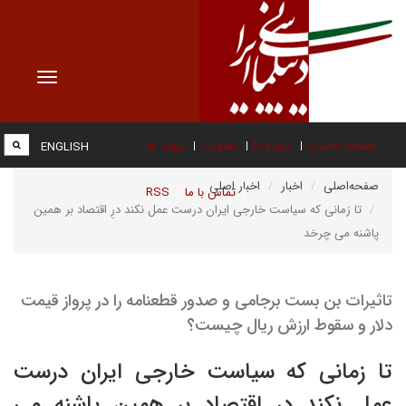
Toggle
vigation
صفحه نخست
درباره ما
عضویت
پیوند ها
ENGLISH
صفحه‌اصلی
اخبار
اخبار اصلی
تماس با ما
RSS
تا زمانی که سیاست خارجی ایران درست عمل نکند درِ اقتصاد بر همین
پاشنه می چرخد
تاثیرات بن بست برجامی و صدور قطعنامه را در پرواز قیمت
دلار و سقوط ارزش ریال چیست؟
تا زمانی که سیاست خارجی ایران درست
عمل نکند درِ اقتصاد بر همین پاشنه می