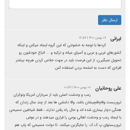
ارسال نظر
ایرانی
۰۷ بهمن ۱۴۰۰ | ۱۲:۵۷
کردها با توجه به خشونتی که این گروه ایجاد میکنن و اینکه
کشورهای غربی و عربی و آسیای میانه و ترکیه و ... اتباع خودشون رو
تحویل نمیگیرن، از این فرصت باید در جهت خلاص کردن هرچه بیشتر
افرادی که دست به اسلحه بردن استفاده کنن.
علی روحانیان
۰۸ بهمن ۱۴۰۰ | ۰۱:۵۹
رعب و وحشت اصلی باید از سربازان امریکا ونوکران
تروریست وقاچاقچیشان باشد، والا داعشی ها بعد از چند سال زندان که
همگی دچار بیماری شده اند و حال راه رفتن ندارند ، فقط شیاطین مسیحی
با ایجاد رعب و وحشت اهالی بومی را فراری میدهند و در عوض
تروریستهای پ.ک.ک. را جایگزین میکنند. تا دولت مسیحی که پاپ هم