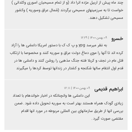
چند ماه پیش از اربیل مژده انرا داد (و از تمام مسیحیان اسوری وکلدانی )
خواست تا به سرزمینهای مسیحی برگردند (شمال عراق وسوریه ) وکشور
مسیحی تشکیل دهند.
خسرو
۰۹ بهمن ۱۴۰۰ | ۱۲:۲۹
به نظر میرسد ypg و پ ک ک با دستور امریکا داعشی ها را آزاد
کرده اند تا آنها را موی دماغ دولت عراق و سوریه کنند و مخصوصا با ارتکاب
قتل عام در نجف و کربلا فتنه جنگ مذهبی را روشن کنند و داعشی ها در
قدم اول انتقام سالها شکنجه و کشتار در زندانها توسط کردها را میگیرند
ابراهیم قدیمی
۰۹ بهمن ۱۴۰۰ | ۱۶:۱۱
این داعشی ها وانچنانکه در اخبار خواندهام با تعداد
زیادی گودک همراه هستند بهتر است به سوریه تحویل داده شود۔ضمن
بررسی انها از طریق سازمانهای بین المللی مربوطه در مورد انها اقدام
مقتضی صورت گیرد۔