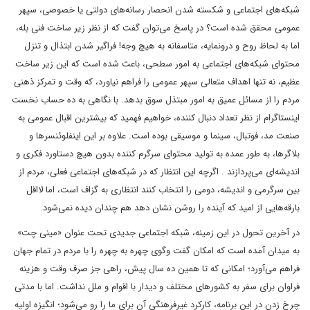
شبکه‌های اجتماعی و شکسته شدن انحصار رسانه‌های دولتی یا خصوصی، سپهر
عمومی محقق شده است؟ در پاسخ می‌توان گفت که از نظر زیر ساخت فنی بله،
اما به لحاظ روح و درونمایه، متاسفانه به هیچ وجه! فراگیر شدن ابتذال و تنزل
محتوای شبکه‌های اجتماعی به امور سطحی، باعث شده است که این زیر ساخت
عظیم، نه تنها اهداف متعالی سپهر عمومی را فراهم نیاورد، که وقت و تمرکز ذهنی
مردم را از مسائل عمیق به امور مبتذل سوق بدهد. با نگاهی به ده حساب نخست
اینستاگرام از نظر تعداد دنبال کننده، خواهیم فهمید که بیشترین اقبال عمومی به
صنعت مد، فوتبال، سینما و موسیقی بوده است. علاوه بر این اینفلوئنسر‌‌ها و
بلاگرها، به طور عمده به تولید محتوای سرگرم کننده بدون هیچ دستاورد فکری و
اندیشه‌ای می‌پردازند . اگرچه این انتظار که در شبکه‌های اجتماعی فعلی، مردم از
بین سرگرمی و اندیشه، دومی را انتخاب کنند انتظاری به گزاف است، اما لااقل
بارقه‌هایی از امید که آینده را روشن نشان دهد هم چندان دیده نمی‌شود.
در آخرین تحول در این زمینه، شبکه اجتماعی جدیدی تحت عنوان «مینی چت»
به میدان آمده است که امکان گفت وگوی چهره به چهره را با مردم در تمام جهان
فراهم می‌آورد؛ امکانی که تا همین ده سال پیش، راهی جز صرف وقت و هزینه
فراوان برای سفر به کشور‌های مختلف و دیدار با اقوام و ملل نداشت. اما با مدتی
چرخ زدن در این برنامه، کارکرد غیر‌‌فرهنگی آن برای ما را رو می‌شود؛ انگیزه اولیه