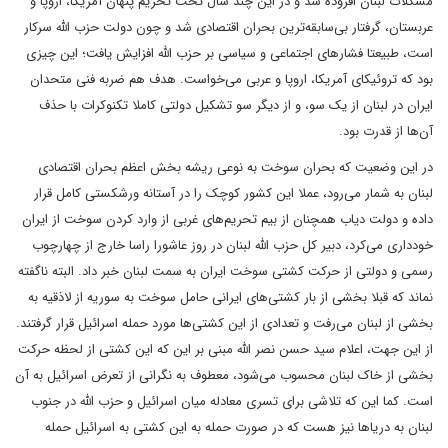
مشکلات لبنان افزوده شد و در این چند سال تحت تحریم پنهان آمریکا، اروپا و
عربستان، گرفتار بی‌سابقه‌ترین بحران اقتصادی شد و چون دولت حزب الله سرکار
است، طبیعتا فشارهای اجتماعی و سیاسی بر حزب الله افزایش یافت؛ این چیزی
بود که تروئیکای آمریکا، اروپا و عربی می‌خواست. هدف هم ضربه فنی متحدان
ایران در لبنان از یک سو، و از دیگر سو تشکیل دولتی کاملا تکنوکرات با حذف
آن‌ها از قدرت بود.
در این وضعیت که بحران سوخت به نوعی ریشه بخش اعظم بحران اقتصادی
لبنان به شمار می‌رود، عملا این کشور کوچک را در آستانه ورشکستی کامل قرار
داده و دولت دیاب همچنان از بیم تحریم‌های غربی از وارد کردن سوخت از ایران
خودداری می‌کرد، دبیر کل حزب الله لبنان در روز عاشورا راسا خارج از چهارچوب
رسمی و دولتی از حرکت کشتی سوخت ایران به سمت لبنان خبر داد. البته ناگفته
نماند که قبلا بخشی از بار کشتی‌های ایرانی حامل سوخت به سوریه از لاذقیه به
بخشی از لبنان می‌رفت و تعدادی از این کشتی‌ها مورد حمله اسرائیل قرار گرفتند.
از این جهت، اعلام سید حسن نصر الله مبنی بر این که این کشتی از لحظه حرکت
بخشی از خاک لبنان محسوب می‌شود، معطوف به نگرانی از تعرض اسرائیل به آن
است. کما این که تلاشی برای تسری معادله میان اسرائیل و حزب الله در جنوب
لبنان به دریاها نیز هست که در صورت حمله به این کشتی به اسرائیل حمله