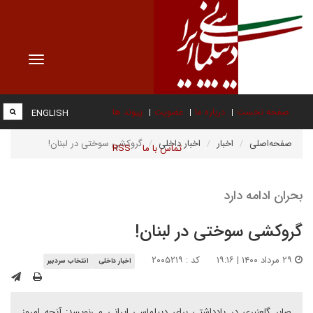
Toggle
vigation
صفحه نخست
درباره ما
عضویت
پیوند ها
ENGLISH
صفحه‌اصلی
اخبار
اخبار داخلی
گروکشی سوختی در لبنان!
تماس با ما
RSS
بحران ادامه دارد
گروکشی سوختی در لبنان!
۲۹ مرداد ۱۴۰۰ | ۱۹:۱۶
کد : ۲۰۰۵۲۱۹
اخبار داخلی
انتخاب سردبیر
صابر گلعنبری در یادداشتی برای دیپلماسی ایرانی می‌نویسد: آنچه امروز