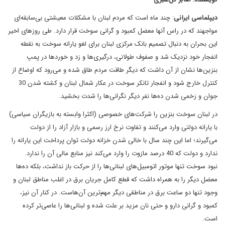
دیپلماسی ایرانی
: چند ماه است که مردم لبنان با مشکلات معیشتی بی‌سابقه‌ای
مواجهند که در راس آنها معضل کمبود و گرانی سوخت قرار دارد. طی روزهای اخیر
این بحران به دنبال تصمیم بانک مرکزی لبنان برای لغو یارانه سوخت به نقطه
انفجار خود نزدیک شد و صفوف طولانی، درگیری‌ها و زد و خوردها در پمپ‌
بنزین‌ها نشان از آن داشت که دیگر طاقت مردم طاق شده و می‌رود که اوضاع از
کنترل خارج شود و انفجار تانکر سوخت در عکار شمال لبنان و کشته شدن 30
جوان و زخمی شدن ده‌ها نفر دیگر نگرانی‌ها را شدت بخشید.
در لبنان سوخت بنزین را شرکت‌های خصوصی (اکثرا وابسته به بازیگران سیاسی)
با یارانه دولتی وارد می‌کنند و تفاوت نرخ ارز رسمی و بازار آزاد را از دولت
می‌گیرند؛ اما این چند سال با خالی شدن خزانه دولت توان پرداخت این یارانه را
ندارد و دولت که 40 درصد مازوت را وارد می‌کند نیز منابع مالی آن را ندارد.
نبود سوخت تنها موتور اتومبیل‌های لبنانی‌ها را از حرکت باز نداشت، بلکه ده‌ها
معضل دیگر را به همراه داشت که قطع کامل جریان برق در اغلب مناطق لبنان و
وجود تنها دو ساعت برق در مناطقی دیگر مهم‌ترین آن‌هاست. در کنار آن نیز،
کمبود و گرانی دارو و حتی نان مزید بر علت شده و لبنانی‌ها را عاصی‌تر کرده
است.