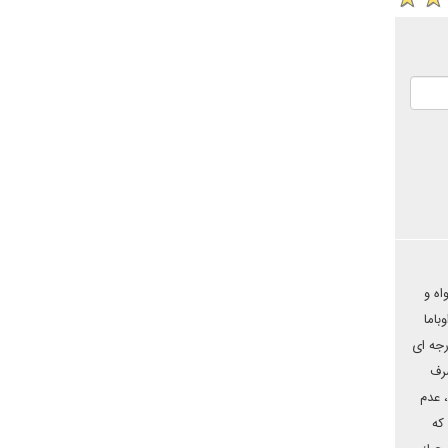
اه و
باما
رجه ای
صرف
 عدم
که