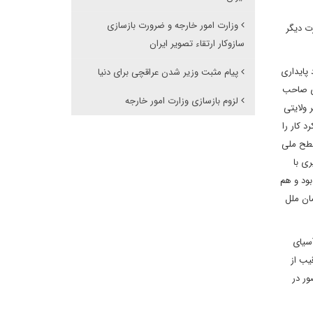
وزارت امور خارجه و ضرورت بازسازی
ت دیگر
سازوکار ارتقاء تصویر ایران
 پایداری
پیام مثبت وزیر شدن عراقچی برای دنیا
وی صاحب
لزوم بازسازی وزارت امور خارجه
 ولایتی
 کار را
سطح ملی
ی با
ود و هم
ان ملل
سیای
یب از
ه شد و بعنوان تنها کانال خروجی 5 کشور محصور در