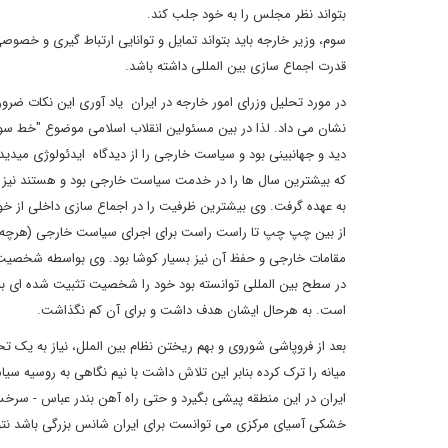
بتواند نظر مجلس را به خود جلب کند.
سوم، وزیر خارجه باید بتواند تمایل و توانایی ارتباط گیری و خصوص
قدرت اجماع سازی بین المللی داشته باشد.
در مورد تحلیل وزرای امور خارجه در ایران یاد آوری این نکات ضرور
نشان می داد. لذا در بین مسئولین انقلاب اسلامی موضوع "خط س
دید و جهانبینی بود و سیاست خارجی را از دیدگاه ایدئولوژی میدید
که بیشترین سال ها را در خدمت سیاست خارجی بود و هستند نیز در 
به عهده گرفت. وی بیشترین ظرفیت را در اجماع سازی داخلی از خ
از بین چپ چپ تا راست راست برای اجرای سیاست خارجی (هرچه بود)
مقامات خارجی و حفظ آن نیز بسیار کوشا بود. وی بواسطه شخصیت،
در سطح بین المللی توانسته بود خود را شخصیت تثبیت شده ای بنما
است. به هرحال ایشان هدف داشت و برای آن کم نگذاشت.
بعد از فروپاشی شوروی و بهم ریختن نظام بین الملل، نیاز به یک 
میانه را ترک کرده بنابر این تلاش داشت با نیم نگاهی به روسیه سی
خشکی آسیای مرکزی می توانست برای ایران شانس بزرگی باشد نتوان