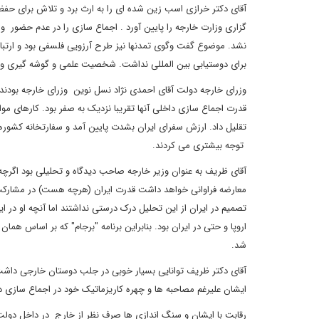
آقای دکتر خرازی اسب زین شده ای را به ارث برد و تلاش برای حفظ شر
گزاری وزارت خارجه را پایین آورد . اجماع سازی را در عدم حضور 
نشد. موضوع گفت وگوی تمدنها نیز طرح آرزویی فلسفی بود و ارتب
برای دوستیابی بین المللی نداشت. شخصیت علمی و گوشه گیری و
وزرای خارجه دولت آقای احمدی نژاد نسل نوین وزرای خارجه بودند که
قدرت اجماع سازی داخلی آنها تقریبا نزدیک به صفر بود. کارهای موا
تقلیل داد. ارزش سفرای ایران بشدت پایین آمد و سفارتخانه کشورها د
توجه بیشتری می کردند.
آقای ظریف به عنوان وزیر خارجه صاحب دیدگاه و تحلیلی بود اگرچه 
معارضه فراوانی خواهد داشت قدرت ایران (هرچه هست) در مشارکت 
تصمیم در ایران از این تحلیل درک درستی نداشتند اما آنچه او در
اروپا و حتی در ایران بود. بنابراین برنامه "برجام" که بر اساس هم
شد.
آقای دکتر ظریف توانایی بسیار خوبی در جلب دوستان خارجی داشت 
ایشان علیرغم مصاحبه ها و چهره کاریزماتیک خود در اجماع سازی دا
رقابت با ایشان و سنگ اندازی ها صرف نظر از خارج در داخل دولت نیز