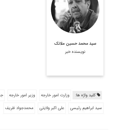
سفیر اسبق ایران در
سوئیس و چین بوده است.
اطلاعات بیشتر
سید محمد حسین ملائک
نویسنده خبر
کلید واژه ها:
وزارت امور خارجه
وزیر امور خارجه
جم
سید ابراهیم رئیسی
علی اکبر ولایتی
محمدجواد ظریف