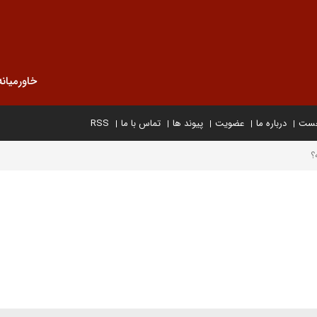
خاورمیانه
خست
درباره ما
عضویت
پیوند ها
تماس با ما
RSS
؟