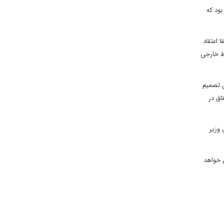
بود که
 اعتقاد
ط خارجی
ل تصمیم
اق در
 وزیر
ن خواهد