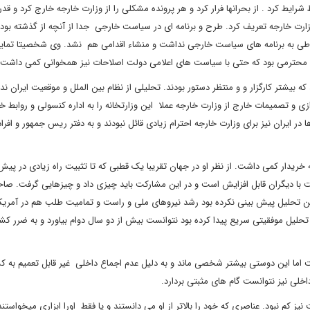
ایط کرد . از بحرانها فرار کرد و هر پرونده مشکلی را از وزارت خارجه خارج کرد و قدر
وزارت خارجه تعریف کرد. طرح و برنامه ای در سیاست خارجی جدا از آنچه از گذشته بو
اطی به برنامه های سیاست خارجی نداشت و منشاء اقدامی هم نشد. وی شخصیتا تمای
 محترمی بود که حتی با سیاست های اعلامی دولت اصلاحات نیز همخوانی کمی داشت
 بیشتر کارگزار و و منتظر دستور بودند. تحلیلی از نظام بین الملل و موقعیت ایران ندا
زی و تصمیمات خارج از وزارت خارجه عملا این وزارتخانه را به اداره کنسولی و روابط خ
ر ایران نیز برای وزارت خارجه احترام زیادی قائل نبودند و به دفتر ریس جمهور و افراد
خریدار کمی داشت. از نظر او در جهان تقریبا یک قطبی که تا تثبیت راه زیادی در پیش
با دیگران قابل افزایش است و در این مشارکت باید چیزی داد و چیزهایی گرفت. صاح
 این تحلیل پیش بینی نکرده بود رشد نیروهای ملی و راست و تمامیت طلب هم در آمریک
ان تحلیل موفقیتی سریع پیدا کرده بود نتوانست بیش از دو سال دوام بیاورد و به ضرر کش
اما این دوستی بیشتر شخصی ماند و به دلیل عدم اجماع داخلی غیر قابل تعمیم به ک
خلی نیز نتوانست گام های مثبتی بردارد.
 کم نبود. عناصری که خود را بالاتر از او می دانستند و یا فقط اورا ابزاری میخواستند