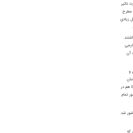
ت تاثیر
د مطرح
ل زیادی
.
شتند.
ارجی
 آن
 و
بان
ا هم در
ور تمام
شور شد.
 که