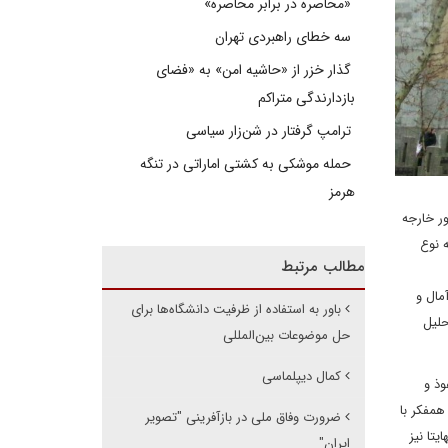
«محاصره در برابر محاصره»
سه خطای راهبردی تهران
گذار خزر از «حاشیه امن» به «فضای
بازدارندگی متراکم
ترامپ گرفتار در شن‌زار سیاسی
حمله موشکی به کشتی اماراتی در تنگه
هرمز
ور خارجه
 نوع
مطالب مرتبط
مال و
باور به استفاده از ظرفیت دانشگاه‌ها برای
حلیل
حل موضوعات بین‌المللی
کمال دیپلماسی
وذ و
همفکر با
ضرورت وفاق ملی در بازآفرینی "تصویر
تا نیز
ایران"