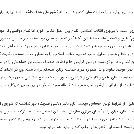
ی سازی روابط با را مقامات سایر کشورها از جمله کشورهای هدف داشته باشد. یا به عبار
ی است. با پیروزی انقلاب اسلامی، نظام بین الملل تکانی خورد اما نظام دوقطبی از خود
وم" طرح و تحلیل قالب حفظ این "خط" در نظام دو قطبی بود. جناب میر حسین موس
 بنابراین به این خط توجه ویژه داشت ولی حضورش چندان دوام نیاورد. جناب آقای دکتر
راستای همین تحلیل غالب که باید انقلاب اسلامی را به عنوان خطی مستقل تثبیت کرد
ود نشان داد. او توانست در بین گرایش ها و نظرات مختلف بیشترین هماهنگی را در 
 بوجود بیاورد و لذا همواره مورد حمایت ارکان سیستم قرار داشت. وی در ارتباط گیر
 ظرفیت های علمی و تاریخی و توانایی محاوره از یک سطح اجتماعی خاص برخوردار ب
یاند. از اطرافیان ایشان شنیده می شد که قله مورد نظرش در این مسیر دبیرکلی سازم
تحلیل از شرایط نوین احساس میشد. آقای دکتر ولایتی هیچگاه باور نداشت که شوروی آ
است های ایران را در آسیای مرکزی سازمان دهد. این تحلیل باعث شد ترکیه به عنوان رق
ایران در این منطقه پیشی بگیرد و حتی راه آهن بندر عباس - سرخس که با هزینه زیادی توسط ایران کشید
ست اعتماد این کشورها را جلب کند و نهایتا هم موفق نبود.