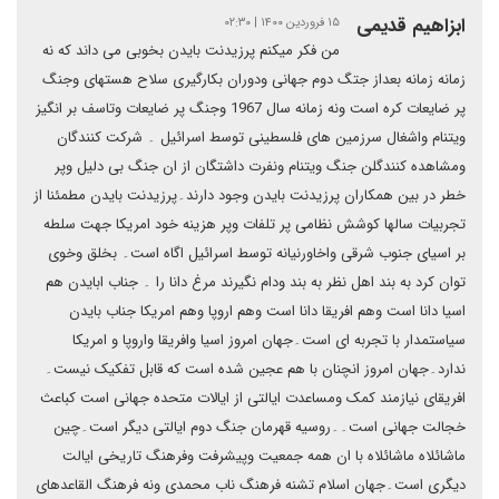
ابزاهیم قدیمی
۱۵ فروردین ۱۴۰۰ | ۰۲:۳۰
من فکر میکنم پرزیدنت بایدن بخوبی می داند که نه
زمانه زمانه بعداز جتگ دوم جهانی ودوران بکارگیری سلاح هستهای وجنگ
پر ضایعات کره است ونه زمانه سال 1967 وجنگ پر ضایعات وتاسف بر انگیز
ویتنام واشغال سرزمین های فلسطینی توسط اسرائیل ۔ شرکت کنندگان
ومشاهده کنندگلن جنگ ویتنام ونفرت داشتگان از ان جنگ بی دلیل وپر
خطر در بین همکاران پرزیدنت بایدن وجود دارند۔پرزیدنت بایدن مطمئنا از
تجربیات سالها کوشش نظامی پر تلفات وپر هزینه خود امریکا جهت سلطه
بر اسیای جنوب شرقی واخاورنیانه توسط اسرائیل اگاه است۔ بخلق وخوی
توان کرد به بند اهل نظر به بند ودام نگیرند مرغ دانا را ۔ جناب ابایدن هم
اسیا دانا است وهم افریقا دانا است وهم اروپا وهم امریکا جناب بایدن
سیاستمدار با تجربه ای است۔جهان امروز اسیا وافریقا واروپا و امریکا
ندارد۔جهان امروز انچنان با هم عجین شده است که قابل تفکیک نیست۔
افریقای نیازمند کمک ومساعدت ایالتی از ایالات متحده جهانی است کباعث
خجالت جهانی است۔۔روسیه قهرمان جنگ دوم ایالتی دیگر است۔چین
ماشائلاه ماشائلاه با ان همه جمعیت وپیشرفت وفرهنگ تاریخی ایالت
دیگری است۔جهان اسلام تشنه فرهنگ ناب محمدی ونه فرهنگ القاعدهای