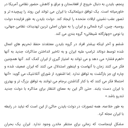
پنجم، بایدن به دنبال خروج از افغانستان و عراق و کاهش حضور نظامی آمریکا در
خاورمیانه است. یک توافق دیپلماتیک با ایران می تواند این روند را پیچیده تر و
تصور عقب نشینی ایالات متحده را ایجاد کند. دولت بایدن به طور فزاینده دولت
روسیه، چین، کره شمالی و ایران را به عنوان اصلی ترین تهدیدات نظامی جهانی،
یا نوعی «چهارگانه شیطانی» گروه بندی می کند.
ششم و آخر اینکه بیشتر افراد در گروه بایدن معتقدند حفظ تحریم های اعمال
شده توسط دونالد ترامپ علیه ایران و به تاخیر انداختن مذاکرات جدید به آنها
«اهرم فشار» می دهد و می تواند به امتیاز گیری از ایران کمک کند. آنها همچنین
فکر می کنند زمان با آنهاست و اینطور استدلال می کنند که ایران ضعیف شده و
چاره ای جز بازگشت به توافق ندارد. اِما اشفورد از شورای آتلانتیک می گوید: «آنها
احتمالا فکر می کنند که با کنار گذاشتن برجام می توانند به توافق بزرگ تر و بهتری
با ایران دست یابند. حتی اگر این به معنای انتظار برای مذاکره با دولت جدید
تندرو باشد.»
به طور خلاصه، همه تصورات در دولت بایدن حاکی از این است که نباید در رابطه
با ایران عجله کرد.
مشکل اینجاست که زمانی برای منتظر ماندن وجود ندارد. ایران یک بحران