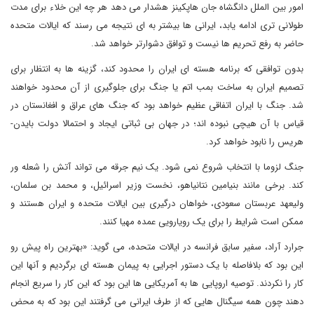
امور بین الملل دانگشاه جان هاپکینز هشدار می دهد هر چه این خلاء برای مدت
طولانی تری ادامه یابد، ایرانی ها بیشتر به ای نتیجه می رسند که ایالات متحده
حاضر به رفع تحریم ها نیست و توافق دشوارتر خواهد شد.
بدون توافقی که برنامه هسته ای ایران را محدود کند، گزینه ها به انتظار برای
تصمیم ایران به ساخت بمب اتم یا جنگ برای جلوگیری از آن محدود خواهند
شد. جنگ با ایران اتفاقی عظیم خواهد بود که جنگ های عراق و افغانستان در
قیاس با آن هیچی نبوده اند؛ در جهان بی ثباتی ایجاد و احتمالا دولت بایدن-
هریس را نابود خواهد کرد.
جنگ لزوما با انتخاب شروع نمی شود. یک نیم جرقه می تواند آتش را شعله ور
کند. برخی مانند بنیامین نتانیاهو، نخست وزیر اسرائیل، و محمد بن سلمان،
ولیعهد عربستان سعودی، خواهان درگیری بین ایالات متحده و ایران هستند و
ممکن است شرایط را برای یک رویارویی عمده مهیا کنند.
جرارد آراد، سفیر سابق فرانسه در ایالات متحده، می گوید: «بهترین راه پیش رو
این بود که بلافاصله با یک دستور اجرایی به پیمان هسته ای برگردیم و آنها این
کار را نکردند. توصیه اروپایی ها به آمریکایی ها این بود که این کار را سریع انجام
دهند چون همه سیگنال هایی که از طرف ایرانی می گرفتند این بود که به محض