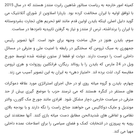
کمیته امور خارجه به ریاست سناتور شاهین رابرت منندز هستند که در سال 2015
با توافق اولیه با ایران مخالفت کرده بود. باربارا اسلاوین از شورای آتلانتیک می
گوید دلیل اصلی اینکه بایدن اولین قدم مانند لغو تحریم های تجارت بشردوستانه
با ایران را برنداشته، ترس از منندز و نیاز به گرفتن تاییدیه نامزدها در سناست.
سوم، بایدن هنوز در حال ساخت وجهه برای خود است. آنها تصویر رئیس
جمهوری به سبک ترومن که سختگیر در رابطه با امنیت ملی و مترقی در مسائل
داخلی است را دوست دارند. دولت او قطعا از ستون نوشته شده توسط جورج
ویل در 24 مارس که بایدن را با رونالد ریگان، فرانکلین روزولت و هری ترومن
مقایسه کرد، لذت برده اند. «امتیاز دهی» به ایران به این تصویر آسیب می زند.
چهارم، بایدن و گروه میانه روی او در حال اجرای استراتژی مورد علاقه دموکرات
های مستقر در کنگره هستند که می ترسند حزب با موضع گیری بیش از حد
مترقی در سیاست خارجی دچار مشکل شود. افرادی مانند جورج مک گاورن، والتر
موندِیل و مایک دوکاکیس می خواهند جناح راست را نگه دارند و با بودجه بالای
نظامی و لفاظی های شدیدالحن مطابق دست میانه بازی کنند. آنها معتقدند این
رویه به پیروزی در انتخابات کمک و فضای سیاسی را برای اصلاحات عمده داخلی
مهیا می کند.