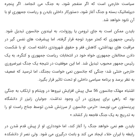
سیاست خارجی است که اگر منفجر شود، به جنگ می انجامد. اگر پنجره
دیپلماتیک بسته و جنگ آغاز شود، دستورکار داخلی بایدن و ریاست جمهوری او با
آن نابود خواهد شد.
بایدن ممکن است به جای ترومن یا روزولت، به لیندون جانسون تبدیل شود.
رئیس جمهوری که کمتر مورد توجه قرار گرفته، اما پیشرفت های نفس گیر در
مراقبت های بهداشتی، کاهش فقر و حقوق شهروندی داشته است. او با شکست
دادن مخالفان جمهوری خواه خود در انتخابات ریاست جمهوری و کنگره، به یک
رئیس جمهور محبوب تبدیل شد. اما این موفقیت در نتیجه یک جنگ غیرضروری
خارجی خنثی شد؛ جنگی که جانسون نمی خواست بجنگد، اما ترسید که ضعیف
به نظر برسد و برنامه سیاسی داخلی او تحت تاثیر قرار بگیرد.
اشتباه مهلک جانسون 56 سال پیش افزایش نیروها در ویتنام و ارتکاب به جنگی
بود که راهی برای پیروزی در آن وجود نداشت. جولیان زلیزر از دانشگاه
پرینستون می نویسد: «ترس جانسون از سرزنش شدن توسط جناح راست او را
به تدریج به یک جنگ فاجعه بار کشاند.»
بایدن هم نمی خواهد جنگ را آغاز کند، اما خودداری او از پیش قدم شدن در
رابطه با ایران خلاء ایجاد می کند و باعث درگیری می شود. ولی نصر از دانشکده