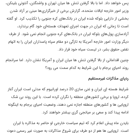
پس خواهد داد. اما با بالا گرفتن تنش ها میان تهران و واشنگتن، آنتونی بلینکن،
وزیر امور خارجه ایالات متحده، گزارش برخی از خبرگزاری‌ها مبنی بر آزاد شدن
بخشی از دارایی بلوکه شده ایران در بانک‌های کره جنوبی را تکذیب کرد. او گفته
است تا زمانی که ایران در جهت اجرای تعهدات هسته‌ای خود گام برندارد،
آزادسازی پول‌های بلوکه ایران در بانک‌های کره جنوبی انجام نمی شود. از طرف
دیگر وزارت امور خارجه آمریکا به تازگی دو مقام سپاه پاسداران ایران را به اتهام
نقض حقوق بشر، در لیست سیاه خود قرار داد.
چنین اقداماتی از بالا گرفتن تنش ها میان ایران و آمریکا نشان دارد. اما سرانجام
روند احیای برجام با این شرایط به کدام سمت می رود؟
ردپای مذاکرات غیرمستقیم
شرایط هسته ای ایران و غنی سازی 20 درصد اورانیوم که مدتی است ایران آغاز
کرده، اروپا و برخی کشورهای منطقه را نگران کرده است. با این روند بی شک
اروپایی ها و کشورهای منطقه اجازه نمی دهند، وضعیت احیای برجام به اینگونه
ادامه پیدا کند و سعی بر میانجی گری بیشتر خواهند کرد.
بایدن ماه پیش اعلام کرد که تیم سیاست خارجی او حاضر به مذاکره با ایران
است. اروپایی ها هم از دو طرف برای شروع مذاکرات به صورت غیر رسمی دعوت