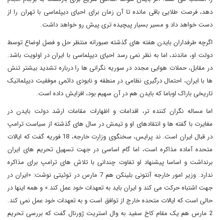
دهد، فرصت طلایی باقی مانده تا آن زمان برای احیای دیپلماسی با تهران را از
دست خواهد داد و مسیر بسیار پیچیده تری پیش رو خواهد داشت.
اگرچه طرفداران بایدن هفته های گذشته صبورانه منتظر حل و فصل اوضاع توسط
دولت او، ماندند، اما به نظر نمی رسد احیای دیپلماسی با ایران در اولویت باشد.
در مقابل، حملات هوایی مجدد در سوریه نگرانی ها را درباره تشدید بیشتر تنش
ها با ایران، احتمال درگیری نظامی در منطقه و نابودی دائمی موفقیت دیپلماتیک
تاریخی باراک اوباما که بایدن هم در آن سهیم بود، افزایش داده است.
اما مساله نگران کننده تر، اقدامات و اظهارات مقامات ارشد دولت بایدن در
مغایرت با گفته ها و انتقادهای او و تیمش در سال های گذشته از سیاست ترامپ
در قبال ایران است. ند پرایس، سخنگوی وزارت خارجه، 18 فوریه گفت که ایالات
متحده آماده مذاکره است، اما گام اساسی در جهت تسهیل تحریم های ایران
برنداشت و اساسا پیشنهاد او تفاوت چندانی با تلاش های ترامپ برای مذاکره
ندارد. وزیر امور خارجه آنتونی بلینکن هم 7 مارس در توئیتی نوشت: «ایران در
جهت اشتباه حرکت می کند و ایران باید به تعهدات خود عمل کند.» و همه اینها در
حالی است که ایالات متحده خارج از توافق است و به تعهدات خود عمل نمی کند.
2 مارس هم یک مقام کاخ سفید به وال استریت ژورنال گفت که بررسی تحریم