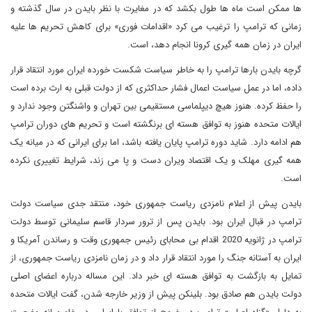
ها ممکن است ماه ها طول بکشد که در مغایرت با نظر بایدن در سال گذشته و
زمانی که ترامپ را ترغیب می کرد «اقدامات فوری» برای کاهش تحریم ها علیه
ایران در زمان همه گیری کرونا انجام دهد، است.
گرچه بایدن بارها ترامپ را به خاطر سیاست شکست خورده ایران مورد انتقاد قرار
داده، اما در عمل سیاست اعمال فشار حداکثری که از دولت قبلی به ارث برده است
را حفظ کرده. هنوز هیچ دیپلماسی مستقیمی بین تهران و واشنگتن وجود ندارد و
ایالات متحده هنوز به توافق هسته ای برنگشته است و تحریم های دوران ترامپ
هم ادامه دارد. شاید دوره ترامپ پایان یافته باشد، اما برای ایرانی که در میانه یک
همه گیری مهلک و یک اقتصاد ویران دست و پا می زند، شرایط تغییری نکرده
است.
بایدن پیش از اعلام نامزدی ریاست جمهوری خود، منتقد جدی سیاست دولت
ترامپ در قبال ایران بود. بایدن پس از ترور سردار قاسم سلیمانی توسط دولت
ترامپ در ژانویه 2020 اقدام بی محابای رئیس جمهوری وقت و رساندن آمریکا و
ایران به آستانه جنگ را مورد انتقاد قرار داد و در زمان نامزدی ریاست جمهوری، از
تمایل به بازگشت به توافق هسته ای خبر داد. این مساله درباره اعضای اصلی
دولت بایدن هم صادق بود. بلینکن پیش از وزیر خارجه شدن، گفت ایالات متحده