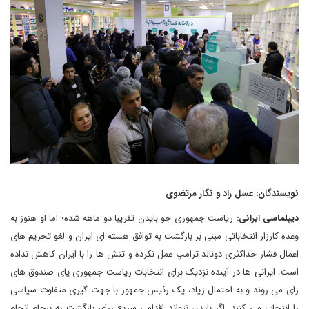
نویسندگان: عسل راد و نگار مرتضوی
دیپلماسی ایرانی:
ریاست جمهوری جو بایدن تقریبا دو ماهه شده؛ اما او هنوز به
وعده کارزار انتخاباتی مبنی بر بازگشت به توافق هسته ای ایران و لغو تحریم های
اعمال فشار حداکثری دونالد ترامپ عمل نکرده و تنش ها را با ایران کاهش نداده
است. ایرانی ها در آینده نزدیک برای انتخابات ریاست جمهوری پای صندوق های
رای می روند و به احتمال زیاد، یک رئیس جمهور با جهت گیری متفاوت سیاسی
را انتخاب می کنند. اگر بایدن نتواند اقدامی سریع برای بازگشت به برجام انجام