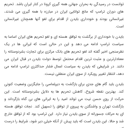
توانست در رسیدگی به بحران جهانی همه گیری کرونا در کنار ایران باشد. تحریم
های دوران ترامپ که مانع توانایی ایران در مبارزه با همه گیری می شدند،
غیرانسانی بودند و خودداری بایدن از اقدام برای لغو آنها همچنان غیرانسانی
است.
بایدن با خودداری از برگشت به توافق هسته ای و لغو تحریم های ایران اساسا به
سیاست ترامپ ادامه می دهد و این در حالی است که ایرانی ها در یک
نظرسنجی اخیر گفته اند لغو تحریم های بانک مرکزی برای تجارت بشردوستانه را
معنادارترین و مثبت ترین اقدام محتمل توسط دولت بایدن در قبال ایران می
دانند. در شرایطی که بایدن به سیاست اعمال فشار حداکثری ترامپ ادامه می
دهد، انتظار تغییر رویکرد از سوی ایران منطقی نیست.
بایدن باید گام های جدی برای بازگشت به دیپلماسی را جایگزین وضعیت کنونی
کند. بهترین نقطه شروع، کاهش تحریم ها به دلایل بشردوستانه است. این
حرکت از روی حسن نیت می تواند امید را به ایرانی های بی گناه بازگرداند و
بازگشت تهران و واشنگتن به پیروی از توافق را تسهیل کند. نجات توافق هسته
ای به حرکات جسورانه از سوی بایدن نیاز دارد. این ترامپ بود که از توافق خارج
شد و حالا، این بایدن است که باید پیش از آنکه خیلی دیر شود، شرایط را درست