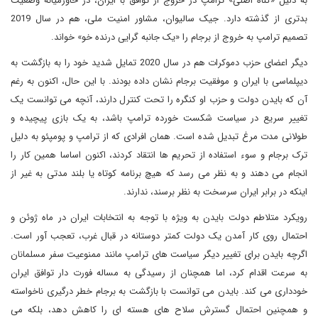
به دلیل «گناه اصلی» ترامپ در خروج از توافق با ایران، در خاورمیانه وضعیت
بدتری از گذشته دارد. جیک سالیوان، مشاور امنیت ملی، هم در سال 2019
تصمیم ترامپ به خروج از برجام را «یک جانبه گرایی درنده خو» خواند.
دیگر اعضای حزب دموکرات هم در سال 2020 تمایل شدید خود را به بازگشت به
دیپلماسی با ایران و موفقیت برجام نشان داده بودند. با این حال، اکنون به رغم
آن که بایدن دولت و حزب او کنگره را تحت کنترل دارند، آنچه می توانست یک
تغییر سریع در سیاست شکست خورده ترامپ باشد، به یک بازی پیچیده و
طولانی مدت مرغ تبدیل شده است. همان افرادی که از ترامپ و پومپئو به دلیل
ترک برجام و سوء استفاده از تحریم ها انتقاد کردند، اکنون اساسا همین کار را
انجام می دهند و به نظر می رسد که هیچ برنامه کوتاه یا بلند مدتی به غیر از
اینکه در برابر ایران سرسخت به نظر برسند، ندارند.
رویکرد متلاطم دولت بایدن به ویژه با توجه به انتخابات ایران در ماه ژوئن و
احتمال روی کار آمدن یک دولت کمتر دوستانه در قبال غرب، تعجب آور است.
اگرچه بایدن برای تغییر دیگر سیاست های ترامپ مانند ممنوعیت سفر مسلمانان
به سرعت اقدام کرد، اما همچنان از رسیدگی به مساله فورت دار توافق ایران
خودداری می کند. بایدن می توانست با بازگشت به برجام خطر درگیری ناخواسته
و همچنین احتمال گسترش سلاح های هسته ای را کاهش دهد، بلکه می