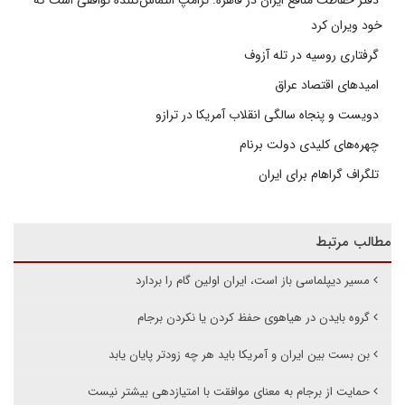
دفتر حفاظت منافع ایران در قاهره: ترامپ التماس‌کننده توافقی است که
خود ویران کرد
گرفتاری روسیه در تله آزوف
امیدهای اقتصاد عراق
دویست و پنجاه سالگی انقلاب آمریکا در ترازو
چهره‌های کلیدی دولت برنام
تلگراف گراهام برای ایران
مطالب مرتبط
مسیر دیپلماسی باز است، ایران اولین گام را بردارد
گروه بایدن در هیاهوی حفظ کردن یا نکردن برجام
بن بست بین ایران و آمریکا باید هر چه زودتر پایان یابد
حمایت از برجام به معنای موافقت با امتیازدهی بیشتر نیست