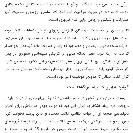
از آن اجتناب می کرد؛ اما گفت و گو را با تاکید بر اهمیت متقابل یک همکاری
مداوم ادامه داد. در صورت موفقیت این ابتکارات اساسی، بازسازی موفقیت آمیز
مشارکت واشنگتن و ریاض اولین قدم ضروری است.
تاثیر بایدن بر محاسبات عربستان از زمان پیروزی او در انتخابات آشکار بوده
است. قابل توجه ترین واکنش، قطعنامه تحریم قطر توسط عربستان سعودی،
امارات متحده عربی، بحرین و مصر بود که بایدن صریحا اعلام کرد نمی خواهد از
ترامپ به ارث ببرد. حتی نشانه هایی از افزایش دیپلماسی سعودی در یمن
همزمان با تلاش های بایدن برای پیشبرد اهدافش در این کشور دیده می شود.
اگر تلاش اولیه بایدن تاثیرگذاری بر رفتار عربستان بوده باشد، در حال حاضر می
توان گفت حداقل تا حدودی موفقیت آمیز بوده است.
گوشزد به ایران که اوباما برنگشته است
عربستان سعودی تنها کشور در خاورمیانه نبود که یک پیام جدی از دولت بایدن
دریافت کرد. پیام آشکار به ایران این بود که دولت بایدن در تلاش برای احیای
دیپلماسی هسته ای از مواجه نظامی ایالات متحده و ایران پرهیز نخواهد کرد.
پس از دو حمله موشکی بزرگ به منافع ایالات متحده در عراق توسط گروه های
شبه نظامی شیعه متحد ایران، دولت بایدن در تاریخ 25 فوریه با حمله به