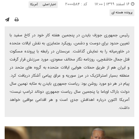
۱۶ اسفند ۱۳۹۹ | ۱۷:۰۰
کد : ۲۰۰۰۵۸۴
اخبار اصلی
آمریکا
پرونده هسته ای
رئیس جمهوری جوزف بایدن در پنجمین هفته کار خود در کاخ سفید با
تعیین حدود برای دوست و دشمن، رویکرد متمایزی به نقش ایالات متحده
در خاورمیانه را به نمایش گذاشت. عربستان در رابطه با پرونده مسکوت
قتل جمال خاشقچی، روزنامه نگار مخالف سعودی، مورد سرزنش قرار گرفت
و ایران هم از طریق حملات هوایی ایالات متحده به گروه های متحد در
منطقه بسیار استراتژیک در مرز سوریه و عراق پیامی آشکار دریافت کرد.
پیام در هر دو مورد روشن بود: ریاست جمهوری بایدن به مثابه نهمین سال
دولت باراک اوباما یا پنجمین سال ریاست جمهوری دونالد ترامپ نیست؛
آمریکا اکنون درباره اهدافش جدی است و هر اقدامی عواقبی خواهد
داشت.