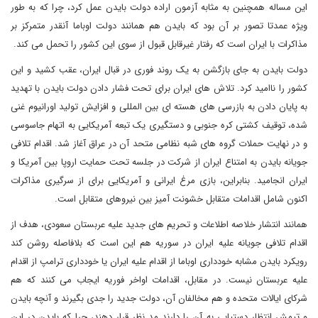
این مساله همچنین به مثابه آزمون اراده دولت بایدن عمل کرد، چرا که به طور
ویژه عمدتا تصور بر آن بود که بایدن هم همانند دولت اوباما آنقدر متمرکز بر
مذاکرات با ایران است که رفتار غیرقابل قبول از سوی این کشور را تحمل می کند.
دولت بایدن به جای بازگشن به یک روند فوری در قبال ایران، عقب کشید و این
کشور را ناامید کرد. تلاش های ایران برای تحت فشار دادن دولت بایدن با تهدید
به پایان دادن به بازرسی های هسته ای بین المللی و افزایش تولید اورانیوم غنی
شده، توقیف کشتی کره جنوبی و دستگیری یک تبعه آمریکایی به اتهام جاسوسی
و در نهایت حملات گروه های شبه نظامی متحد آن در عراق آغاز شد. اقدام تلافی
جویانه بایدن به امتناع ایران از شرکت در جلسه تحت حمایت اروپا بین آمریکا و
ایران انجامید. بنابراین، بازی مرغ ایرانی و آمریکایی برای از سرگیری مذاکرات
اکنون شامل اقدامات متقابل خشونت آمیز بین نیروهای متقابل است.
همانند انتشار خلاصه اطلاعات و تحریم های جدید علیه عربستان سعودی، هدف از
اقدام تلافی جویانه علیه ایران در سوریه هم این است که بلافاصله روشن کند
رویکرد بایدن مشابه خودداری اوباما از اقدام علیه ایران یا خودداری ترامپ از اقدام
علیه عربستان نیست. در مقابل، اقدامات اواخر فوریه ایجاب می کنند که هم
شرکای ایالات متحده و هم مخالفان آن، دولت جدید را جدی بگیرند و آنچه بایدن
و تیمش انتظار دستیابی به آن را دارند مد نظر قرار دهند، چرا که بایدن در این