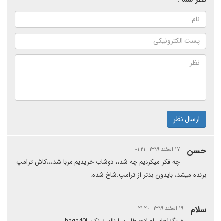
ارسال نظر
حسن
۱۷ اسفند ۱۳۹۹ | ۰۱:۲۱
چه فکر میکردیم چه شد،، دوشاب خریدیم مربا شد،،،کاش ترامپ
برنده میشد، بایدون بدتر از ترامپ.شاخ شده.
سلام
۱۹ اسفند ۱۳۹۹ | ۲۱:۲۰
غربگداهاى اصلاح طلب را ناامید نکن.haga40j