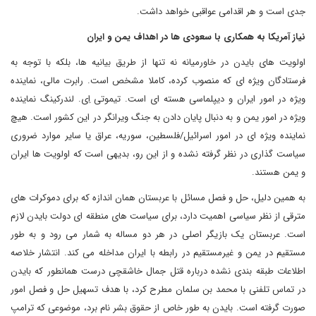
جدی است و هر اقدامی عواقبی خواهد داشت.
نیاز آمریکا به همکاری با سعودی ها در اهداف یمن و ایران
اولویت های بایدن در خاورمیانه نه تنها از طریق بیانیه ها، بلکه با توجه به
فرستادگان ویژه ای که منصوب کرده، کاملا مشخص است. رابرت مالی، نماینده
ویژه در امور ایران و دیپلماسی هسته ای است. تیموتی اِی. لندرکینگ نماینده
ویژه در امور یمن و به دنبال پایان دادن به جنگ ویرانگر در این کشور است. هیچ
نماینده ویژه ای در امور اسرائیل/فلسطین، سوریه، عراق یا سایر موارد ضروری
سیاست گذاری در نظر گرفته نشده و از این رو، بدیهی است که اولویت ها ایران
و یمن هستند.
به همین دلیل، حل و فصل مسائل با عربستان همان اندازه که برای دموکرات های
مترقی از نظر سیاسی اهمیت دارد، برای سیاست های منطقه ای دولت بایدن لازم
است. عربستان یک بازیگر اصلی در هر دو مساله به شمار می رود و به طور
مستقیم در یمن و غیرمستقیم در رابطه با ایران مداخله می کند. انتشار خلاصه
اطلاعات طبقه بندی نشده درباره قتل جمال خاشقچی درست همانطور که بایدن
در تماس تلفنی با محمد بن سلمان مطرح کرد، با هدف تسهیل حل و فصل امور
صورت گرفته است. بایدن به طور خاص از حقوق بشر نام برد، موضوعی که ترامپ