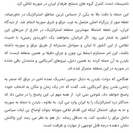
تاسیسات تحت کنترل گروه های مسلح طرفدار ایران در سوریه تلافی کرد.
این حمله با دقت بالا به یکی از حساس ترین مناطق استراتژیک در خاورمیانه،
نقطه عبور از بزرگراه اصلی متصل به غرب عراق و شرق سوریه انجام شد. از دیدگاه
ایران، این نقطه احتمالا مهمترین منطقه استراتژیک در خارج از مرزهای این
کشور به شمار می رود. اگر ایرانیان بخواهند یک «کوریدور زمینی» با امنیت
نظامی از این کشور تا لبنان و سواحل مدیترانه از طریق عراق و سوریه داشته
باشند، این امر مستلزم تسلط بی چون و چرای دقیقا بر همین منطقه ایست که
بایدن به آن حمله کرده. به همین دلیل، نیروهای آمریکایی و متحدان باقی مانده
در سوریه در این منطقه متمرکز شده اند.
هنگامی که دولت بایدن به دنبال دومین تحریک عمده اخیر در عراق که منجر به
زخمی شدن پنج آمریکایی شد، گفت که «در یک زمان و مکان به انتخاب خود»
پاسخ خواهد داد، شوخی نمی کرد. از همه مهم تر، این پاسخ را در جایی داد که
حداکثر درد استراتژیک را به ایران وارد می کرد. به علاوه ، بایدن با حمله به سوریه
و نه به عراق، احتمال اینکه این اقدام تلافی جویانه بتواند اوضاع بی ثبات سیاسی
داخل عراق را تشدید کند، به حداقل رساند. باز هم به نظر می رسد این واکنش
نشان دهنده درجه قابل توجهی از مهارت و ظرافت است.