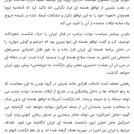
در عقب نشینی از توافق هسته ای ابراز نگرانی، اما تاکید کرد که اتحادیه اروپا
همچنان «تعهد» خود را به این توافق تکرار و مشکلات ایجاد شده در نتیجه خروج
یک جانبه ایالات متحده از آن را تایید می کند.
بایدن پیشتر سیاست دولت ترامپ در قبال ایران را «یک شکست خطرناک»
توصیف کرد و گفت توافق هسته ای تنها چیزی بود که «چشم و گوش جهان» را
در داخل برنامه هسته ای ایران قرار داده و به طور قابل اعتمادی مسیرهای
احتمالی این کشور به سمت سلاح هسته ای را مسدود کرده است. او در مقاله ای
در سی.ان.ان نوشت «مسیری معتبر برای بازگشت به دیپلماسی» پیش روی ایران
خواهد گذاشت.
رفعتی معتقد است انتخاب افرادی مانند شرمن در گروه بایدن به این معناست که
به رغم اختلاف ها در داخل واشنگتن و در خارج از ایالات متحده، دولت جدید می
تواند مساله را به نتیجه برساند. اما بازگشت آمریکا به توافق هسته ای بدون شک
با مخالفت شدید متحدان آن از جمله اسرائیل مواجه خواهد شد. گرانمایه می
گوید «عامل اسرائیل» می تواند فشار بیشتری بر جدول زمانی کنونی وارد آورد.
اسرائیل عامل اصلی ترور دانشمند هسته ای ایران انگاشته می شود. اهداف
مرتبط با ایران نیز اخیرا در سوریه هدف گرفته شده اند و باز هم انگشت اتهام به