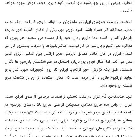
تحلیف بایدن در روز چهارشنبه تنها فرصتی کوتاه برای نجات توافق وجود خواهد
داشت.
انتخابات ریاست جمهوری ایران در ماه ژوئن می تواند با روی کار آمدن یک دولت
جدید محافظه کار همراه باشد. امید نوری پور، یکی از اعضای کمیته امور خارجه
پارلمان آلمان، گفت: «ما داریم زمان خود را از دست می دهیم. هر روزی که
مذاکره نمی کنیم و بازرسی در کار نیست، سانتریفیوژها با سرعت بیشتری کار می
کنند.» ایران در حال حاضر مطابق بازرسی های آژانس بین المللی انرژی اتمی
عمل می کند، اما امثال نوری پور درباره احتمال در هم شکستن بازرسی ها نگران
هستند. طبق یک گزارش اخیر آژانس، ایران کار روی تجهیزات مورد نیاز برای
تولید اورانیوم فلزی ر آغاز کرده است که امکان استفاده از آن در کلاهک های
هسته ای وجود دارد.
این، جدیدترین گام ایران در عقب نشینی از تعهدات برجامی از سوی ایران است.
ایران از اوایل ماه جاری میلادی همچنین از غنی سازی 20 درصدی اورانیوم در
تاسیسات هسته ای فردو خبر داده و بارها تاکید کرده است که تنها هدف سوخت
رسانی به راکتورهای تحقیقاتی و تولید انرژی را دنبال می کند. اما این اقدامات،
فشارها را بر کشورهای اروپایی که قصد دارند با کمک دولت جدید بایدن توافق
سال 2015 را احیا کنند، افزایش داده است. نایسان رفعتی، تحلیلگر ایران در گروه