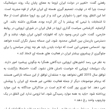
رفعتی گفت: «تغییر در دولت ایران لزوما به معنای پایان یک روند دیپلماتیک
نیست چرا که در نهایت، تصمیم گیری هسته ای ایران فراتر از قوه مجریه است.
اما این اتفاق روند امور را دشوارتر می کند و از این رو، اروپا مشتاق است از حالا
تا انتخابات با تیمی که پیشتر با آن کار کرده بوده، همکاری داشته باشد. الی
گرانمایه، کارشناس سیاست گذاری اروپا در قبال ایران در شورای اروپایی در روابط
خارجی، گفت: «این ترس وجود دارد که اظهارات کنونی ایران بلوف نباشد و اگر
دسترسی بازرسان بین المللی محدود شود، این مساله بسیار نگران کننده خواهد
بود. احساس عمومی این است که دولت بایدن باید هر چه زودتر سیاستی را برای
جلوگیری از پیشروی بیشتر ایران در فعالیت های هسته ای اتخاذ کند.»
به نظر می رسد کشورهای اروپایی دیدگاهی همگرا به چگونی پیشبرد امور دارند.
یک دیپلمات اروپایی که خواست نامش فاش نشود، گفت: «احتمالا بازگشت به
توافق سال 2015 کافی نخواهد بود.» منتقدان توافق از این مساله ناراضی هستند
که برجام موضوعات دیگر از جمله فعالیت نظامی غیر هسته ای ایران را پوشش
نمی دهد. اما نوری پور گفت که لازم است در مذاکراتی جداگانه به این موارد
پرداخته شود: «باید به همه موارد رسیدگی شود، اما لزومی ندارد این اتفاق در یک
چارچوب واحد رخ دهد.»
جوزپ بورل، مسئول سیاست خارجی اروپا، روز دوشنبه عمیقا درباره اقدامات ایران