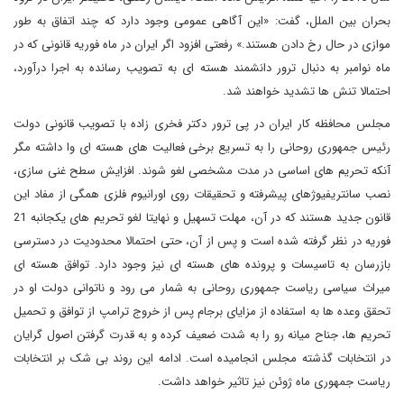
بحران بین الملل، گفت: «این آگاهی عمومی وجود دارد که چند اتفاق به طور
موازی در حال رخ دادن هستند.» رفعتی افزود اگر ایران در ماه فوریه قانونی که در
ماه نوامبر به دنبال ترور دانشمند هسته ای به تصویب رسانده به اجرا درآورد،
احتمالا تنش ها تشدید خواهند شد.
مجلس محافظه کار ایران در پی ترور دکتر فخری زاده با تصویب قانونی دولت
رئیس جمهوری روحانی را به تسریع برخی فعالیت های هسته ای وا داشته مگر
آنکه تحریم های اساسی در مدت مشخصی لغو شوند. افزایش سطح غنی سازی،
نصب سانتریفیوژهای پیشرفته و تحقیقات روی اورانیوم فلزی همگی از مفاد این
قانون جدید هستند که در آن، مهلت تسهیل و نهایتا لغو تحریم های یکجانبه 21
فوریه در نظر گرفته شده است و پس از آن، حتی احتمالا محدودیت در دسترسی
بازرسان به تاسیسات و پرونده های هسته ای نیز وجود دارد. توافق هسته ای
میراث سیاسی ریاست جمهوری روحانی به شمار می رود و ناتوانی دولت او در
تحقق وعده ها به استفاده از مزایای برجام پس از خروج ترامپ از توافق و تحمیل
تحریم ها، جناح میانه رو را به شدت ضعیف کرده و به قدرت گرفتن اصول گرایان
در انتخابات گذشته مجلس انجامیده است. ادامه این روند بی شک بر انتخابات
ریاست جمهوری ماه ژوئن نیز تاثیر خواهد داشت.