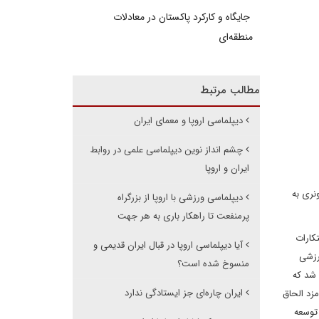
جایگاه و کارکرد پاکستان در معادلات
منطقه‌ای
مطالب مرتبط
دیپلماسی اروپا و معمای ایران
چشم انداز نوین دیپلماسی علمی در روابط
ایران و اروپا
نری به
دیپلماسی ورزشی با اروپا از بزرگراه
پرمنفعت تا راهکار باری به هر جهت
ا ابتکارات
آیا دیپلماسی اروپا در قبال ایران قدیمی و
ولیت ورزشی
منسوخ شده است؟
 این شد که
ایران چاره‌ای جز ایستادگی ندارد
ی نامزد الحاق
 توسعه