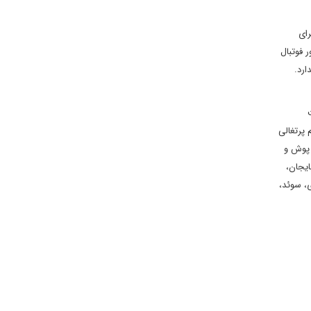
رای
و آماتور فوتبال
حضور ندارد.
، مهاجم تیم پرتغالی
لی پوش و
ایجان،
ی، سوئد،