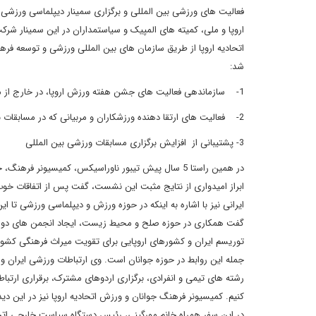
اتحادیه اروپا از طریق سازمان های بین المللی ورزشی و توسعه 
شد:
1- سازماندهی فعالیت های جشن هفته ورزش اروپا، در خارج از مرزهای اتحادیه اروپا.
2- فعالیت های ارتقا دهنده ورزشکاران و مربیانی که در مسابقات بین المللی ورزشی سال موفق به کسب مدال شده اند.
3- پشتیبانی از افزایش برگزاری مسابقات ورزشی بین المللی
در همین راستا 5 سال پیش تیبور ناوراسیکس، کمیسیونر 
ابراز امیدواری از نتایج مثبت این نشست، گفت پس از اتفاقات خوب د
ایرانی نیز با اشاره به اینکه در حوزه ورزش و دیپلماسی ورزشی تا ا
گفت همکاری در حوزه صلح و محیط زیست، ‌ایجاد انجمن های دوست
توریسم ایران و کشورهای اروپایی برای تقویت میراث فرهنگی کشوره
جمله این روابط در حوزه جوانان است. وی ارتباطات ورزشی ایران و اتحا
رشته های تیمی و انفرادی، برگزاری اردوهای مشترک، برقراری ارتب
کنیم. کمیسیونر فرهنگ جوانان و ورزش اتحادیه اروپا نیز در این د
در این سفر همراه خانم مورگینی، رئیس دستگاه سیاست خارجی اتح