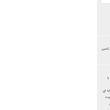
 تامین
اصله با
نه ای
یش چیده
ن،