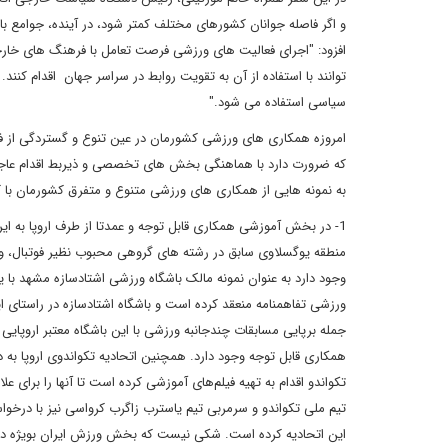
و اگر فاصله جوانان کشورهای مختلف کمتر شود، در آینده، جوامع ب
افزود: "اجرای فعالیت های ورزشی فرصت تعامل با فرهنگ های خارج
توانند با استفاده از آن به تقویت روابط در سراسر جهان اقدام کن
سیاسی استفاده می شود."
امروزه همکاری های ورزشی کشورمان در عین تنوع و گستردگی از فر
که ضرورت دارد با هماهنگی بخش های تخصصی و ذیربط اقدام عاجل بر
به نمونه هایی از همکاری های ورزشی متنوع و متفرق کشورمان با ک
1- در بخش آموزشی همکاری قابل توجه و عمدتا از طرف اروپا به ایر
منطقه یوگسلاوی سابق در رشته های گروهی محبوب نظیر فوتبال، و
وجود دارد به عنوان نمونه مالک باشگاه ورزشی اشتادسازه مشهد با
ورزشی تفاهمنامه منعقد کرده‌ است و باشگاه اشتادسازه در راستای ای
جمله برپایی مسابقات چندجانبه ورزشی با این باشگاه معتبر ار
همکاری قابل توجه وجود دارد. همچنین اتحادیه تکواندوی اروپا به د
تکواندو اقدام به تهیه فیلم‌‌های آموزشی کرده است تا آنها را برای
تیم ملی تکواندو و سرمربی تیم یاسترب زاگرب کرواسی نیز با درخوا
این اتحادیه کرده است. شکی نیست که بخش ورزش ایران بویژه در 