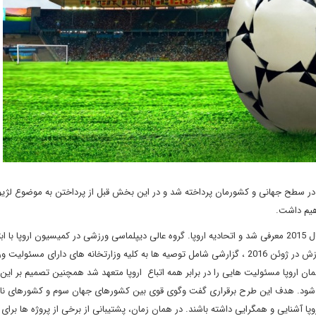
ر سطح جهانی و کشورمان پرداخته شد و در این بخش قبل از پرداختن به موضوع لژیو
اهیم داشت.
مفهوم دیپلماسی ورزشی برای اولین بار توسط کمیسیون اروپا در سال 2015 معرفی شد و اتحادیه اروپا. گروه عالی دیپلماسی ورزشی در کمیسیون اروپا ب
آموزش، فرهنگ، جوانان و کمیسیون اروپا تشکیل شد و کمیسر ورزش در ژوئن 2016 ، گزارشی شامل توصیه ها به کلیه وزارتخانه های دارای مسئ
ارائه کرد که بر اساس این ابتکار عمل، در نوامبر 2016، پارلمان اروپا مسئولیت هایی را در برابر همه اتباع اروپا متعهد شد همچنین تصمیم بر
عات ورزشی اتحادیه اروپا بین سال های 2017-2020 اجرا شود. هدف این طرح برقراری گفت وگوی قوی بین کشورهای جهان سوم و کشورها
وپا آشنایی و همگرایی داشته باشند. در همان زمان، پشتیبانی از برخی از پروژه ها برای