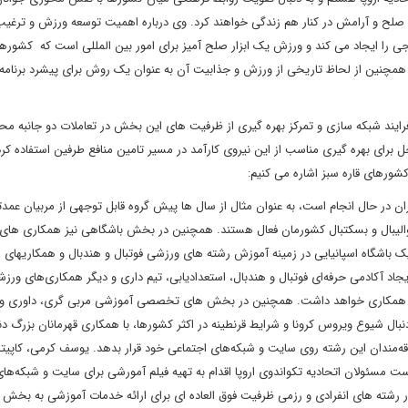
ا صلح و آرامش در کنار هم زندگی خواهند کرد. وی درباره اهمیت توسعه ورزش و ترغیب
ی را ایجاد می کند و ورزش یک ابزار صلح آمیز برای امور بین المللی است که کشوره
ند. همچنین از لحاظ تاریخی از ورزش و جذابیت آن به عنوان یک روش برای پیشرد برنامه
ایند شبکه سازی و تمرکز بهره گیری از ظرفیت های این بخش در تعاملات دو جانبه م
ای بهره گیری مناسب از این نیروی کارآمد در مسیر تامین منافع طرفین استفاده کرد.
شورهای قاره سبز اشاره می کنیم:
ان در حال انجام است، به عنوان مثال از سال ها پیش گروه قابل توجهی از مربیان عمدتا
الیبال و بسکتبال کشورمان فعال هستند. همچنین در بخش باشگاهی نیز همکاری های 
 یک باشگاه اسپانیایی در زمینه آموزش رشته های ورزشی فوتبال و هندبال و همکاریهای
جاد آکادمی حرفه‌ای فوتبال و هندبال، استعدادیابی، تیم داری و دیگر همکاری‌های ورزش
وپایی همکاری خواهد داشت. همچنین در بخش های تخصصی آموزشی مربی گری، داوری و 
نبال شیوع ویروس کرونا و شرایط قرنطینه در اکثر کشورها، با همکاری قهرمانان بزرگ دن
 علاقه‌مندان این رشته روی سایت و شبکه‌های اجتماعی خود قرار بدهد. یوسف کرمی، کاپیت
ست مسئولان اتحادیه تکواندوی اروپا اقدام به تهیه فیلم آمورشی برای سایت و شبکه‌ها
رشته های انفرادی و رزمی ظرفیت فوق العاده ای برای ارائه خدمات آموزشی به بخش 