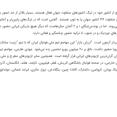
خارج از کشور خود در لیگ کشورهای متفاوت جهان فعال هستند، بسیار بالاتر از حد تصور ب
فوتبال‌دوستان به نظر می‌آید. ۲۴۲ فوتبالیست ایرانی‌تبار در لیگ‌های متفاوت ۳۴ کشور جهان پا به توپ هستند. گفتنی است که در لیگ‌های پایین‌تر 
آلمان، مجموعا ۱۲۰ لژیونر ایرانی دیگر نیز در فصل جاری به میدان می‌روند. اما در بوندس‌لیگای ۱ و ۲ آلمان سال‌هاست که دیگر هیچ بازیکن ایرانی 
رهای نوردیک و در جنوب تا ترکیه حضور چشمگیر و فعالی دارند.
ار آزمون است. "ارزش بازار" این مهاجم تیم ملی فوتبال ایران که با تیم "زنیت سانکت
پترسبورگ" تا ماه دسامبر ۲۰۲۰ سال در لیگ قهرمانان باشگاه های اروپا حضور داشت، بالغ بر ۲۰ میلیون یورو تخمین زده می‌شود. مهدی طارمی
، فعلا در رده دوم در میان گران‌ترین لژیونرهای ایرانی قرار گرفته است. همچنین سایر لژیونرهای مطرح و م
ی خارجی، در صحنه فوتبال باشگاهی اتریش، قطر، فیلیپین، تایلند، هلند، انگلستان، آذرب
، یونان، کرواسی، دانمارک، کانادا، چین، بنگلادش، نروژ، مالزی، ایرلند شمالی، مولداو