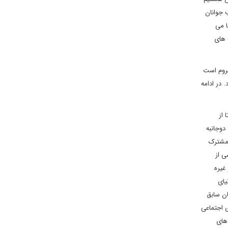
 جوانان
ا می
 های
حروم است
 در ادامه
 از
دوجانبه
 مشترک
ی از
غیره
یای
ان سابق
ی اجتماعی
های