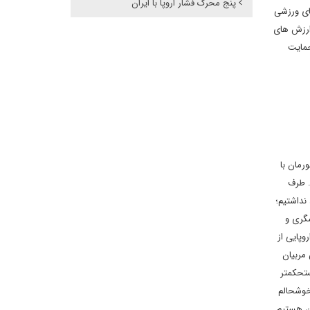
پنج محرک فشار اروپا با ایران
سبز شامل فدراسیون های ورزشی
ه اروپا، معرفی ارزش های
حمایت
ورمان با
. طرف
 نداشتیم؛
گری و
وپایی از
 مربیان
ستحکمتر
خوشحالم
ان هستیم