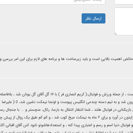
ارسال نظر
حائض اهمیت بالایی است و باید زیرساخت ها و برنامه های لازم برای این امر بررسی و
لابی یهود در تمام راستا به دنبال حذف ایران هست ، از جمله ورزش و فوتبال،( کریم انصاری فر ) با ۱۷ گل آقای گل یونان شد ، بلاف
پایان فصل مثل یک بازیکن بسیار ضعیف به صورت آزاد از تیم بیرون شد و به تیم دسته چندمی انگلیس پیوست و اونجا نیمکت نشین شد، 2-( علیرضا
نانی در فوتبال هلند ، شما انتظار انتقال به بارسا، رئال، منچستر و ... با جنجال رسا
زیاد دارید ، ولی چه شد ، با هزار منت سر از تیم پائین جدولی برایتون در آورد و برای ۶ ماه به نیمکت میخ کوب شد ، و کم کم طبق یک روال از پ
وتبال دنیا اسم و رسم و اعتباری پیدا کنه ، و استعدادهاشونو نابود کنن آقای اقبالی اکثر
شون کشیده شده اطلاع ندارن و راحت تو این بازی ها میافتن و فوتبالشونو نابود میکن