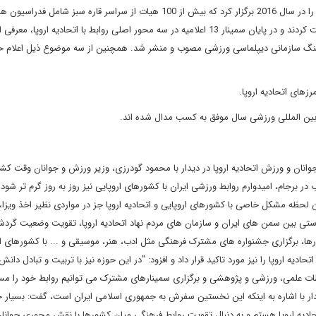
فعالیت های ورزشی بین المللی و برگزاری سمینار دیپلماسی ورزشی را در سال 2016 برگزار کرد که بیش از 100 هیات از سراسر قاره 
اروپا و ملی، کمیته های المپیک و سیاستمداران در این سمینار شرکت کردند و در پایان سمینار 13 اعلامیه در سه محور اصلی روابط با اتحادی
فرهنگ سازمانی دیپلماسی ورزشی مصوب و منشر شد. همچنین از سه موضوع ذیل اعلام 
فرهنگ، جوانان و ورزش اتحادیه اروپا در دیدار با محمود گودرزی، وزیر ورزش و جوانان وقت کش
ر برجام، امیدوارم روابط ورزشی ایران با کشورهای اروپایی نیز روز به روز گرم تر شود
ین لحظه مشکل خاصی با کشورهای اروپایی و اتحادیه اروپا جز در مواردی نظیر اخذ ویزا،
ی بین سمن های ایران و سازمان های مردم نهاد اتحادیه اروپا، تقویت وضعیت گردش
ا، برگزاری جشنواره های مشترک فرهنگی مثل ادب، هنر، موسیقی و ... با کشورهای ار
دیه اروپا را نیز مورد تاکید قرار داد و افزود: "در این حوزه نیز با تربیت و تبادل دانش
اطات علمی، ورزشی و پژوهشی و برگزاری سمینارهای مشترک می توانیم روابط خود را م
یدار با اشاره به اینکه این نخستین سفرش به جمهوری اسلامی ایران است، گفت: بسیار 
ادیه اروپا هستم و به دنبال تقویت روابط فرهنگی میان کشورها با نقش محوری جوان