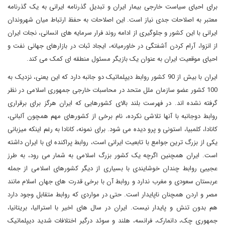
برای احیای سیاست خارجی بیمار ایران و تبدیل گذرنامه ایرانی به یک گذرنامه
معتبر به اصلاحات جدی نیاز است. این اصلاحات به حفظ ارتباط میان شهروندان
ایرانی با این کشور و جلوگیری از ادامه روند فرار سرمایه های انسانی، نجات ایران
از انزوا، آرام کردن آشفتگی در خاورمیانه، ایجاد ثبات در بازارهای جهانی نفت و
احیای موقعیت ایران به عنوان یک بازیگر مسئول منطقه ای کمک می کند.
ایران با بیش از 90 کشور روابط دیپلماتیک دو جانبه دارد که این یعنی، نزدیک به
100 کشور عضو سازمان ملل متحد در محاسبات خارجی جمهوری اسلامی در نظر
گرفته نشده اند. در فهرست بلند بالای کشورهایی که ایران هرگز برای برقراری
روابط دوجانبه با آنها تلاشی نکرده، نام برخی از کشورهای مهم همچون آلبانی،
کانادا، کلمبیا، استونی و پرو دیده می شود. برای نمونه، کانادا به رغم اینکه میزبانی
یکی از بزرگ ترین جوامع با تابعیت ایرانی است، روابط پراکنده ای با ایران داشته
است. ایران همچنین اگرچه یک کشور بزرگ اسلامی به شمار می رود، به طرز
عجیبی روابط چندان خوشایندی با بسیاری از دیگر کشورهای اسلامی از جمله
عربستان سعودی و مغرب ندارد و روابط آن با برخی قدرت های جهان اسلام مانند
مصر و اردن همچنان ناپایدار است. حتی در مواردی که روابط متقابل وجود دارد
هم بدون تنش و پایدار نیست. ایران در سال های اخیر با استرالیا، بریتانیا،
جمهوری چک، دانمارک، فرانسه، هلند و سوئد درگیر اختلافات شدید دیپلماتیک