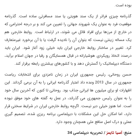
بوده است.
گذرنامه چیزی فراتر از یک سند هویتی یا سند مسافرتی ساده است. گذرنامه
موقعیت فرد به عنوان یک شهروند جهانی را تعیین می کند و بر درجه احترامی که
در خارج از مرزها برای افراد قائل می شوند، در ارتباط است. روابط خارجی هم
یک مساله زینتی نیست که بتوان آن را نادیده گرفت یا با آن برخورد غیرمتعارف
کرد. تغییر در ساختار روابط خارجی ایران باید خیلی زود آغاز شود. ایران باید
درصدد اتخاذ رویکردی هوشیارانه در قبال همسایگان و رقبا در جهان اسلام برآید،
دستگاه دیپلماتیک را گسترش دهد و با کشورهای بیشتری رابطه برقرار کند.
حسن روحانی، رئیس جمهوری ایران در زمان نامزدی برای انتخابات ریاست
جمهوری در سال 2013 وعده داد اعتبار گذرنامه ایرانی را به آن برمی گرداند. این
اظهارات او برای میلیون ها ایرانی جذاب بود. روحانی تا کنون که آخرین سال خود
را به عنوان رئیس جمهوری می گذراند، در عمل به گفته های خود موفق نبوده
است. اما هنوز خیلی دیر نیست. اگرچه روابط خارجی ایران در شرایط سختی قرار
دارد، اما امکان حل این مشکلات با دیپلماسی برنامه ریزی شده، تصمیم گیری
عملی و درک اصل منافع ملی همچنان وجود دارد.
منبع:
آسیا تایمز
/ تحریریه دیپلماسی 34