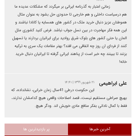
زمانی اعتبار به گذرنامه ایرانی بر میگردد که مشکلات عدیده ما
هم درسیاست داخلی و هم خارجی تا حدودی حل بشود به عنوان مثال
هموطنان عزیز دنبال خرید ملک در کشور های همسایه یا کانادا نباشند و
این همه فکر مهاجرت در بین نسل جواب نباشد. فرض کنید کشوری مثل
المان یا حتی کشور های بلوک شرق روادید برای ایرانیان بردارند یا تسهیل
کنند از فردای ان روز چه اتفاقی می افتد؟ بهتر مقامات یک سری به ترکیه
بزنند تا ببینند چه خبر است از پناهند ایرانی گرفته تا ایرانیان دنبال خرید
خانه!
علی ابراهیمی
۲۱ شهریور ۱۳۹۹ | ۱۴:۴۱
این حکومت درطی 41سال زمان خرابی، نشانداده، که
بهیچ صراطی مستقیم نیست، قصد اصلاحات واقعی هیچ کدامشان ندارند،
فقط با کمال نادانی بفکر منافع مادی خویش اند. ودگر هیچ.
آخرین خبرها
پر بازدیدترین ها