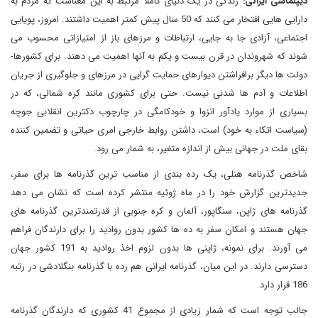
دیپلماسی ایرانی:
زندگی در یک دنیای کاملا مرتبط به این معناست که مردم به
دارایی هایی افتخار می کنند که 50 سال پیش کمتر اهمیت داشتند. امروز، پویایی
اجتماعی، آزادی جا به جایی، ارتباطات و مرزهای باز از امتیازاتی محسوب می
شوند که شهروندان در قرن بیست و یکم به آنها اهمیت می دهند. برای کشورها-
دولت ها دیگر برافراشتن دیوارهای حمایت گرایی در مرزهای و جلوگیری از جریان
اطلاعات و آدم ها شدنی نیست. حتی برای کشوری مانند کره شمالی، که در
بسیاری از موارد یادآور انزوا و خودکامگی در چارچوب دکترین انقلابی جوچه
(سیاست اتکاء به خود) است، داشتن روابط خارجی امری حیاتی و تضمین کننده
بقای ملت در جهانی بیش از اندازه متغیر، به شمار می رود.
شاخص گذرنامه هنلی، یک رده بندی از مناسب ترین گذرنامه ها برای سفر،
جدیدترین گزارش خود را در ماه ژوئیه منتشر کرده است که نشان می دهد
گذرنامه های ژاپن، سنگاپور، آلمان و کره جنوبی از قدرتمندترین گذرنامه های
جهان هستند و امکان سفر به ده ها کشور بدون روادید را برای دارندگان فراهم
می آورند. برای نمونه، ژاپنی ها بدون لزوم اخذ روادید به 191 کشور جهان
دسترسی دارند. در این میان، گذرنامه ایرانی هم رده با گذرنامه بنگلادشی در رتبه
186 قرار دارد.
جالب توجه است که شمار زیادی از مجموع 41 کشوری که دارندگان گذرنامه