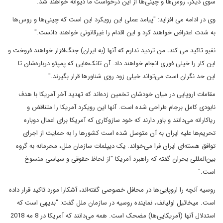
سوی دیگر، روس‌ها و چینی‌ها از این درخواست ما دیوانه خواهند شد."
وی در ادامه می افزاید: "پیامد عملی این رویکرد این است که چینی‌ها و روس‌ها
به شدت اعتراض خواهند کرد و این اقدام را غیرقانونی خواهند دانست."
نفیو تاکید می کند، من تردید ندارم که آنها (به ایران) جنگ‌افزار خواهند فروخت و
این کار را خیلی فوری انجام خواهند داد. آن تانک‌هایی که پمپئو درباره‌شان تا
این حد نگران است می‌تواند خیلی زود روی شناورها قرار بگیرند."
مقامات اروپایی در میان خودشان تخمین زده‌اند که تهدید آخر آمریکا با هدف
نابودی کامل برجام طراحی شده است. آنها این رویکرد آمریکا را متناقض و
ریاکارانه می‌دانند و باور دارند که خود سازوکاری که آمریکا برای اعمال دوباره
تحریم‌ها علیه ایران به آن متوسل شده است کشورها را به حمایت از اجرای
توافق هسته‌ای ایران فرا می‌خواند. یک دیپلمات سازمان ملل، محرمانه به گروه
بین‌المللی بحران گفته که راهبرد آمریکا "از لحاظ حقوقی و سیاسی منسوخ
است."
روسیه آنچه را اروپایی‌ها در محافل خصوصی گفته‌اند، آشکارا مورد تاکید قرار داده‌
است. میخائیل اولیانف، نماینده روسیه در سازمان ملل گفت: "بدیهی است که
استدلال آنها (آمریکایی‌ها) مضحک است. همه می‌دانند که آمریکا در 8 مه 2018