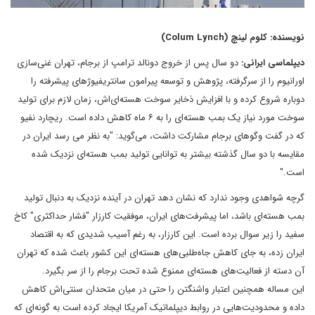
نویسنده: کلوم لینچ (Colum Lynch)
دیپلماسی ایرانی:
دو سال پس از خروج دونالد ترامپ از برجام، تهران غنی‌سازی
اورانیوم را از سرگرفته، پژوهش و توسعه پیرامون سانتریفیوژهای پیشرفته را
دوباره شروع کرده و با افزایش ذخایر سوخت هسته‌‌ای‌اش، زمان لازم برای تولید
سوخت مورد نیاز یک بمب هسته‌ای را به ۶ ماه کاهش داده است. ریچارد نفیو
که در گفت وگوهای برجام مشارکت داشت، می‌گوید: "به نظر می رسد ایران در
مقایسه با دو سال گذشته بیشتر به توانایی تولید بمب هسته‌ای نزدیک شده
است."
گرچه شواهدی وجود ندارد که نشان دهد تهران در آینده نزدیک به دنبال تولید
بمب هسته‌ای باشد، اما پیشرفت‌های ایران، موفقیت کارزار "فشار حداکثری" کاخ
سفید را زیر سوال برده است. این کارزار، به رغم آسیب شدیدی که به اقتصاد
ایران زده، به جای کاهش جاه‌طلبی‌های هسته‌ای این کشور باعث شده که تهران
آن دسته از فعالیت‌های هسته‌ای ممنوع شده تحت برجام را از سر بگیرد.
این مساله همچنین اعتبار واشنگتن را حتی در میان متحدان سنتی‌اش کاهش
داده و محدودیت‌هایی در روابط دیپلماتیک آمریکا ایجاد کرده است به گونه‌ای که