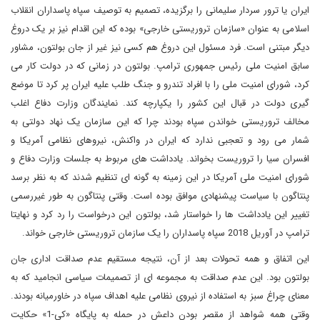
ایران یا ترور سردار سلیمانی را برگزیده، تصمیم به توصیف سپاه پاسداران انقلاب
اسلامی به عنوان «سازمان تروریستی خارجی» بوده که این اقدام نیز بر یک دروغ
دیگر مبتنی است. فرد مسئول این دروغ هم کسی نیز غیر از جان بولتون، مشاور
سابق امنیت ملی رئیس جمهوری ترامپ. بولتون در زمانی که در دولت کار می
کرد، شورای امنیت ملی را با افراد تندرو و جنگ طلب علیه ایران پر کرد تا موضع
گیری دولت در قبال این کشور را یکپارچه کند. نمایندگان وزارت دفاع اغلب
مخالف تروریستی خواندن سپاه بودند چرا که این سازمان یک نهاد دولتی به
شمار می رود و تعجبی ندارد که ایران در واکنش، نیروهای نظامی آمریکا و
افسران سیا را تروریست بخواند. یادداشت های مربوط به جلسات وزارت دفاع و
شورای امنیت ملی آمریکا در این زمینه به گونه ای تنظیم شدند که به نظر برسد
پنتاگون با سیاست پیشنهادی موافق بوده است. وقتی پنتاگون به طور غیررسمی
تغییر این یادداشت ها را خواستار شد، بولتون این درخواست را رد کرد و نهایتا
ترامپ در آوریل 2018 سپاه پاسداران را یک سازمان تروریستی خارجی خواند.
این اتفاق و همه تحولات بعد از آن، نتیجه مستقیم عدم صداقت اداری جان
بولتون بود. این عدم صداقت به مجموعه ای از تصمیمات سیاسی انجامید که به
معنای چراغ سبز به استفاده از نیروی نظامی علیه اهداف سپاه در خاورمیانه بودند.
وقتی همه شواهد از مقصر بودن داعش در حمله به پایگاه «کی-1» حکایت