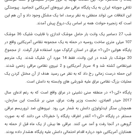
تلافی جویانه ایران به یک پایگاه عراقی مقر نیروهای آمریکایی انجامید. پیوستگی
این اتفاقات می تواند منطقی به نظر برسد، اما یک مشکل وجود داد و آن هم این
است که زنجیره حوادث همه بر اساس یک دروغ پیش آمدند.
شب 27 دسامبر یک وانت بار حامل موشک اندازی با قابلیت شلیک 36 موشک
107 میلی متری ساخت روسیه در حمله به یک مجموعه نظامی آمریکایی واقع در
پایگاه هوایی «کِی-1» عراق در استان کرکوک مورد استفاده قرار گرفت. از مجموع
20 موشک بار شده در این وانت، فقط 14 مورد آن شلیک شدند. یک مترجم
غیرنظامی کشته شد و 4 سرباز آمریکایی و 2 نیروی نظامی عراقی زخمی شدند.
این حمله درست زمانی رخ داد که به نظر می رسید هدف از آن مختل کردن یک
عملیات بزرگ نظامی عراق علیه شورشی های وابسته به داعش است.
پایگاه «کِی-1» در منطقه سنی نشینی در عراق واقع است که به رغم ادعای سال
2017 حیدر العبادی، نخست وزیر وقت عراق، مبنی بر شکست این سازمان،
همچنان سنگر ایدئولوژی داعش به شمار می رود. نیروهای ضد تروریسم عراقی
مستقر در پایگاه «کِی-1» آنقدر اطراف پایگاه را خطرناک می دانند که به صورت
گروهی در آنجا رفت و آمد می کنند. عراقی ها بیش از یک ماه قبل از حمله به
همتایان آمریکایی خود درباره اقدام احتمالی داعش علیه پایگاه هشدار داده بودند.