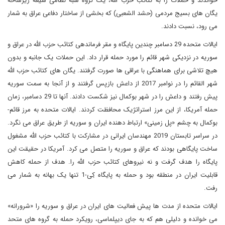
خواندند و حملات را به کتائب حزب الله، یک گروه شبه نظامی شیعه زیرشاخه
یگان های بسیج مردمی (حشد الشعبی) که بخشی از ساختار دفاعی عراق به شمار
می رود، نسبت دادند.
ایالات متحده 29 دسامبر چندین پایگاه و مقر فرماندهی کتائب حزب الله در عراق و
سوریه در نزدیکی شهر قائم را مورد حمله قرار داد. این حملات یک جانبه و بدون
هیچ تلاشی برای هماهنگی با عراقی ها صورت گرفتند. یگان های کتائب حزب الله
شهر القائم را در نوامبر 2017 از داعش بازپس گرفتند و از آنجا به سمت سوریه
پیش رفتند و داعش را در شهر بوکمال نیز شکست دادند. آنها تا 29 دسامبر، زمان
حمله آمریکا، از این مرز استراتژیک محافظت کردند. ایالات متحده به مرز قائم-
بوکمال به چشم «پل زمینی» ارتباط دهنده ایران و سوریه از طریق عراق می نگرد.
در سراسر تابستان 2019 مهندسان ایرانی در مشارکت با کتائب حزب الله مشغول
ساخت پایگاهی بودند که عراق و سوریه را متصل می کرد. آمریکا در حقیقت این
پایگاه را هدف گرفت و نه نیروهای کتائب حزب الله را. هدف از حمله کاهش
قابلیت ایران در منطقه بود و حمله به پایگاه کِی-1 تنها یک بهانه به شمار می
رفت.
ایالات متحده از مدت ها پیش فعالیت های ایران در عراق و سوریه را «شرورانه»
می خوانده و دلیلی هم که به جای دیپلماسی، رویکرد حمله به گروه های متحد