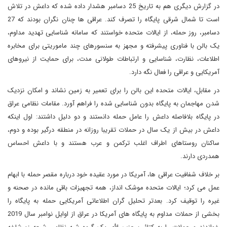
در گزارش دیگری هم به تاریخ 25 دسامبر هشدار داده شده که داعش در تلاش
است تا شمال شرقی پایگاه را تصرف کند. عراقی ها چنان نگران بودند که 27
دسامبر، روز حمله، از ایالات متحده خواستند که سامانه شناسایی تهدید مداوم،
یک بالن با فناوری پیشرفته و مجهز به سنسورهای چند ماموریتی برای مخابره
اطلاعات، نظارت، شناسایی و ارتباطات طولانی مدت، برای حمایت از نیروهای
آمریکایی و عراقی را فعال نگه دارد.
در مقابل، ایالات متحده این بالن را برای تعمیر به زمین نشاند و امکان نزدیک
شدن مهاجمان به پایگاه بدون شناسایی شده را فراهم آورد. مقامات نظامی عراق
در پایگاه بلافاصله داعش را عامل حمله دانستند و دو دلیل داشتند: اول اینکه
داعش در بیش از یک سال در حملات تقریبا روزانه در منطقه درگیر بوده و دوم،
ساکنان روستاهای اطراف اغلب ترکمن و عرب هستند و با داعش احساس
همدردی دارند.
بر خلاف شفافیت عراقی ها، آمریکا در مورد عقیده خود درباره مقصر حمله با ابهام
عمل می کرد؛ ایالات متحده موشک انداز، همه تجهیزات باقی مانده در صحنه و
غیره را توقیف کرد. بعدتر تحلیل گران اطلاعاتی آمریکایی حمله به پایگاه را
بخشی از حملات مداوم به پایگاه های آمریکا در عراق از اوایل نوامبر سال 2019