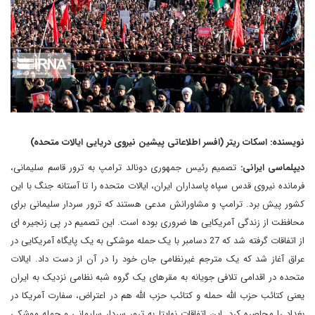
نویسنده: اسکات ریتر (افسر اطلاعاتی پیشین نیروی دریایی ایالات متحده)
دیپلماسی ایرانی:
تصمیم رئیس جمهوری دونالد ترامپ به ترور قاسم سلیمانی،
فرمانده نیروی قدس سپاه پاسداران ایران، ایالات متحده را تا آستانه جنگ با این
کشور پیش برد. ترامپ و مشاورانش مدعی هستند که ترور سردار سلیمانی برای
محافظت از زندگی آمریکایی ها ضروری بوده است. این تصمیم در پی زنجیره ای
از اتفاقات گرفته شد که 27 دسامبر با یک حمله موشکی به یک پایگاه آمریکایی در
عراق آغاز شد که یک مترجم غیرنظامی جان خود را در آن از دست داد. ایالات
متحده در اقدامی تلافی جویانه به مقرهای یک گروه شبه نظامی نزدیک به ایران
یعنی کتائب حزب الله حمله و کتائب حزب الله هم در اعتراض، سفارت آمریکا در
بغداد را محاصره کرد. این اتفاقات نهایتا به ترور سردار سلیمانی و حمله موشکی