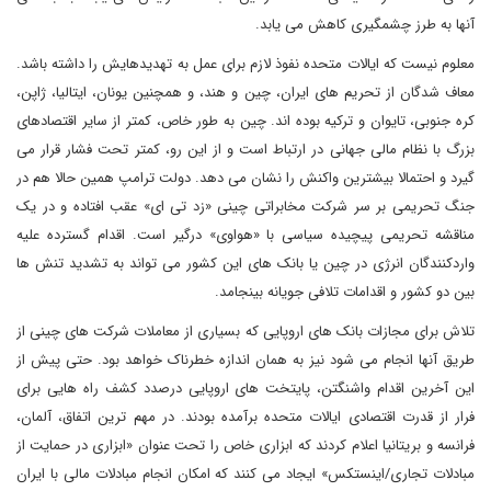
آنها به طرز چشمگیری کاهش می یابد.
معلوم نیست که ایالات متحده نفوذ لازم برای عمل به تهدیدهایش را داشته باشد.
معاف شدگان از تحریم های ایران، چین و هند، و همچنین یونان، ایتالیا، ژاپن،
کره جنوبی، تایوان و ترکیه بوده اند. چین به طور خاص، کمتر از سایر اقتصادهای
بزرگ با نظام مالی جهانی در ارتباط است و از این رو، کمتر تحت فشار قرار می
گیرد و احتمالا بیشترین واکنش را نشان می دهد. دولت ترامپ همین حالا هم در
جنگ تحریمی بر سر شرکت مخابراتی چینی «زد تی ای» عقب افتاده و در یک
مناقشه تحریمی پیچیده سیاسی با «هواوی» درگیر است. اقدام گسترده علیه
واردکنندگان انرژی در چین یا بانک های این کشور می تواند به تشدید تنش ها
بین دو کشور و اقدامات تلافی جویانه بینجامد.
تلاش برای مجازات بانک های اروپایی که بسیاری از معاملات شرکت های چینی از
طریق آنها انجام می شود نیز به همان اندازه خطرناک خواهد بود. حتی پیش از
این آخرین اقدام واشنگتن، پایتخت های اروپایی درصدد کشف راه هایی برای
فرار از قدرت اقتصادی ایالات متحده برآمده بودند. در مهم ترین اتفاق، آلمان،
فرانسه و بریتانیا اعلام کردند که ابزاری خاص را تحت عنوان «ابزاری در حمایت از
مبادلات تجاری/اینستکس» ایجاد می کنند که امکان انجام مبادلات مالی با ایران