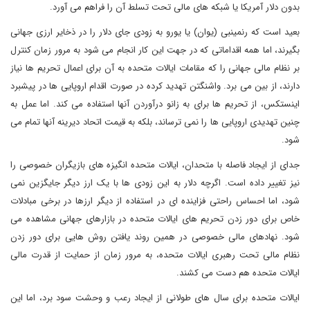
بدون دلار آمریکا یا شبکه های مالی تحت تسلط آن را فراهم می آورد.
بعید است که رنمینبی (یوان) یا یورو به زودی جای دلار را در ذخایر ارزی جهانی
بگیرند، اما همه اقداماتی که در جهت این کار انجام می شود به مرور زمان کنترل
بر نظام مالی جهانی را که مقامات ایالات متحده به آن برای اعمال تحریم ها نیاز
دارند، از بین می برد. واشنگتن تهدید کرده در صورت اقدام اروپایی ها در پیشبرد
اینستکس، از تحریم ها برای به زانو درآوردن آنها استفاده می کند. اما عمل به
چنین تهدیدی اروپایی ها را نمی ترساند، بلکه به قیمت اتحاد دیرینه آنها تمام می
شود.
جدای از ایجاد فاصله با متحدان، ایالات متحده انگیزه های بازیگران خصوصی را
نیز تغییر داده است. اگرچه دلار به این زودی ها با یک ارز دیگر جایگزین نمی
شود، اما احساس راحتی فزاینده ای در استفاده از دیگر ارزها در برخی مبادلات
خاص برای دور زدن تحریم های ایالات متحده در بازارهای جهانی مشاهده می
شود. نهادهای مالی خصوصی در همین روند یافتن روش هایی برای دور زدن
نظام مالی تحت رهبری ایالات متحده، به مرور زمان از حمایت از قدرت مالی
ایالات متحده هم دست می کشند.
ایالات متحده برای سال های طولانی از ایجاد رعب و وحشت سود برد، اما این