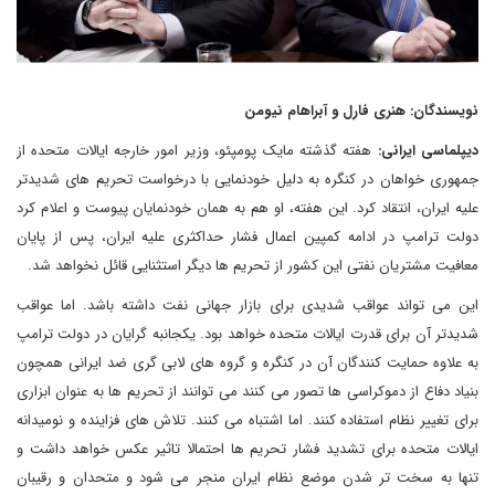
نویسندگان: هنری فارل و آبراهام نیومن
دیپلماسی ایرانی:
هفته گذشته مایک پومپئو، وزیر امور خارجه ایالات متحده از
جمهوری خواهان در کنگره به دلیل خودنمایی با درخواست تحریم های شدیدتر
علیه ایران، انتقاد کرد. این هفته، او هم به همان خودنمایان پیوست و اعلام کرد
دولت ترامپ در ادامه کمپین اعمال فشار حداکثری علیه ایران، پس از پایان
معافیت مشتریان نفتی این کشور از تحریم ها دیگر استثنایی قائل نخواهد شد.
این می تواند عواقب شدیدی برای بازار جهانی نفت داشته باشد. اما عواقب
شدیدتر آن برای قدرت ایالات متحده خواهد بود. یکجانبه گرایان در دولت ترامپ
به علاوه حمایت کنندگان آن در کنگره و گروه های لابی گری ضد ایرانی همچون
بنیاد دفاع از دموکراسی ها تصور می کنند می توانند از تحریم ها به عنوان ابزاری
برای تغییر نظام استفاده کنند. اما اشتباه می کنند. تلاش های فزاینده و نومیدانه
ایالات متحده برای تشدید فشار تحریم ها احتمالا تاثیر عکس خواهد داشت و
تنها به سخت تر شدن موضع نظام ایران منجر می شود و متحدان و رقیبان