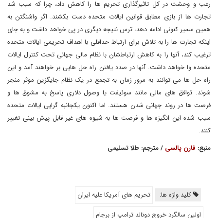
رعب و وحشت در کل تاثیرگذاری تحریم ها را کاهش داد، چرا که سبب شد
تجارت ها از بازی مطابق قوانین ایالات متحده دست بکشند. اگر واشنگتن به
همین مسیر کنونی ادامه دهد، ترس نتیجه دیگری در پی خواهد داشت و به جای
اینکه تجارت ها را به تلاش برای ارتباط حداقلی با اهداف تحریمی ایالات متحده
ترغیب کند، آنها را به کاهش ارتباطشان با نظام مالی جهانی تحت کنترل ایالات
متحده وا خواهد داشت. آنها در صدد یافتن راه حل هایی بر خواهند آمد و این
راه حل ها می توانند به مرور زمان به تجمع در یک نظام جایگزین موثر منجر
شوند. توافق های مالی مانند سوئیفت یا وصول دلاری پاسخ به مشوق ها و
فرصت ها در روند جهانی شدن هستند. اما اکنون یکجانبه گرایی ایالات متحده
سبب شده این انگیزه ها و فرصت ها به شیوه های غیر قابل پیش بینی تغییر
کنند.
منبع:
فارن پالسی
/ مترجم: طلا تسلیمی
کلید واژه ها:
تحریم های آمریکا علیه ایران
اولین سالگرد خروج دونالد ترامپ از برجام