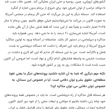
کشورهای اروپایی، چین، روسیه و حتی ایران عملیاتی کند. همین خلاء سبب شد
تا دونالد ترامپ از توان اجرای خود برای خروج از برجام بدون اجازه از کنگره
استفاده کند. مسئله دیگر به این باز می‌گردد که حتی اگر برجام در مجلس آمریکا
به صورت قانون در می‌آمد ما نمی‌توانستیم خیلی موفق باشیم. چون برجام تا سال
۲۰۲۵ اعتبار داشت و یقیناً بعد از این مدت که فقط شش سال از آن باقی مانده
است، آمریکا اجازه غنی‌سازی ۲۰ درصد را به ما نمی دهد. پس همواره باید
مذاکره و دیپلماسی در دستور کار باشد. متاسفانه در آستانه ورود به اولین سالگرد
خروج آمریکا از برجام باید این اعتراف را داشت که دستگاه دیپلماسی به شدت
فشل و ناکارآمد است. من به این مسئله کار ندارم که این کم کاری و تشتت در
سیاست خارجی به واسطه فشارهای کدام ارگان و نهاد است، اما خروجی آن اکنون
سبب شده است تا مشکلات روز به روز بر کشور افزوده شود.
نکته مهم دیگری که شما به آن اشاره داشتید پرونده‌های دیگر ما یعنی نفوذ
منطقه‌ای، حقوق بشر و توان دفاعی است. آیا در خصوص این مسائل، به
خصوص توان دفاعی می توان مذاکره کرد؟
هر مسئله قابل مذاکره از راه دیپلماسی است. ما باید در خصوص همه پرونده‌های
خود چانه زنی داشته باشیم تا حواشی و تبعات منفی را از خود دور کنیم. اکنون
اتحادیه اروپا در مسائلی مانند حقوق بشر شرایط را برای افزایش فشار بر ایران