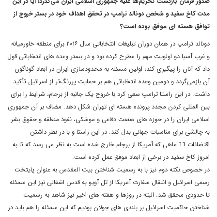
صدور فرمان بازگشت تحریم‌ها علیه جمهوری اسلامی ایران می‌گذرد؛ آیا در این
مدت کاخ سفید و شخص دونالد ترامپ در تحقق اهداف خود در بستر خروج از
توافق هسته ای موفق بوده است؟
دونالد ترامپ در همان دوران تبلیغات انتخاباتی سال ۲۰۱۶ برای منطقه خاورمیانه
و غرب آسیا دو اولویت مهم را مطرح کرده بود و در بستر وعده های انتخاباتی قول
داد که آنان را پیگیری کند؛ اولین مسئله به محدودسازی ایران در ابعاد گوناگون
آن بازمی‌گردد و دومین وعده انتخاباتی هم بر حمایت پررنگ‌تر از اسرائیل تأکید
داشت. در این راستا ترامپ سعی کرد با خروج یک جانبه از برجام، شرایط را برای
بین المللی کردن مجدد پرونده هسته ای تهران شکل دهد. مضاف بر آن جمهوری
اسلامی ایران را در حوزه های صنعت دفاعی و موشکی، نفوذ منطقه و حقوق بشر
به چالشی برای مناسبات جهانی بدل کند. در این راستا و با در نظر داشتن
اقتضائات 11 ماهی که آمریکا از برجام خارج شده است به نظر می رسد که تا به
امروز کاخ سفید در برخی از ابعاد موفق عمل کرده است.
در خصوص نکته دوم نیز با به رسمیت شناختن بیت المقدس به عنوان پایتخت
رسمی اسرائیل و انتقال سفارت آمریکا از تل آویو به قدس اشغالی نیز این مسئله
تا حدودی محقق شد. البته در روزها و هفته های اخیر نیز شاهد به رسمیت
شناختن حاکمیت اسرائیل بر بلندی های جولان بودیم که این مسئله را هم باید در