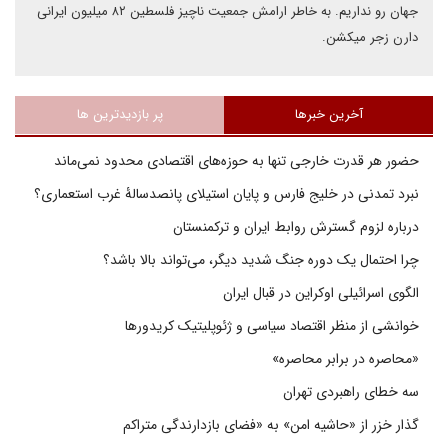
جهان رو نداریم. به خاطر ارامش جمعیت ناچیز فلسطین ۸۲ میلیون ایرانی
دارن زجر میکشن.
آخرین خبرها
پر بازدیدترین ها
حضور هر قدرت خارجی تنها به حوزه‌های اقتصادی محدود نمی‌ماند
نبرد تمدنی در خلیج فارس و پایان استیلای پانصدسالۀ غرب استعماری؟
درباره لزوم گسترش روابط ایران و ترکمنستان
چرا احتمال یک دوره جنگ شدید دیگر، می‌تواند بالا باشد؟
الگوی اسرائیلی اوکراین در قبال ایران
خوانشی از منظر اقتصاد سیاسی و ژئوپلیتیک کریدورها
«محاصره در برابر محاصره»
سه خطای راهبردی تهران
گذار خزر از «حاشیه امن» به «فضای بازدارندگی متراکم