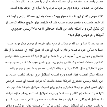
همین راستا دید. مضاف بر آن مسئله معامله قرن را هم باید در نظر داشت.
بنابراین در خصوص وعده دوم نیز دونالد ترامپ تا اندازه ای موفق بوده است.
نکته مهمی که در این ۱۱ ماه بسیار پررنگ است به این مسئله باز می گردد که
آیا خود ماهیت و نفس برجام سبب شد که شرایط برای خروج دونالد ترامپ از
آن شکل گیرد و یا اینکه باید این اقدام جنجالی 8 مه ۲۰۱۸ رئیس جمهوری
آمریکا را در عوامل دیگر دید؟
هر دو بعد تا اندازی در اقدام دونالد ترامپ برای خروج از برجام موثر بوده است.
ابتدا به ساکن خود ماهیت برجام به گونه ای بود که هیچ گونه ای منفعت را از نظر
اقتصادی و تجاری برای آمریکا در بر نداشت و این از دیدگاه شخصی مانند ترامپ
که تاجر مسلک است، یک نقص جدی بود. این عامل سبب شد تا در همان وعده
های انتخاباتی سال ۲۰۱۶ میلادی دونالد ترامپ مصمم به خروج از برجام باشد.
مسئله دیگر اهمیت فوق العاده ویژه امنیت اسرائیل برای دونالد ترامپ است. در
این رابطه رئیس جمهوری امریکا اعتقاد داشت که توافق هسته ای سبب افزایش
توان اتمی ایران و ایجاد تهدیدی جدی برای امنیت اسرائیل خواهد شد، چرا که
تنها قدرت هسته ای نظامی منطقه خاورمیانه اسرائیل است و برجام اجازه خواهد
داد به قول آمریکایی ها، ایران در خفا به قدرت هسته‌ای نظامی دست پیدا کند و
به رقیب جدی برای اسرائیل تبدیل شود. در کنار آن مسئله توان موشکی و دفاعی