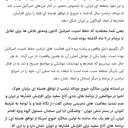
و نیز نفوذ منطقه ای ایران، به خصوص حضور در کنار مرزهای اسرائیل سبب شد
تا دونالد ترامپ سال گذشته با خروج از توافق هسته ای فضا را برای افزایش
فشارها از ابعاد گوناگون بر ایران شکل دهد.
یعنی شما معتقدید که حفظ امنیت اسرائیل کانون ومحور تلاش ها برای تقابل
با برجام در ۱۱ ماه گذشته بوده است؟
اگر نگوییم دلیل واقعی و پشت پرده این فعالیت های ترامپ حفظ امنیت اسرائیل
بوده است، یقینا یکی از عوامل اصلی آن به همین واقعیت باز می گردد. به هر
حال باید بپذیریم که شعارها و تهدیدات موشکی و مواضع صریح و تند ما در قبال
این بازیگر منطقه سبب شده است تا تبعات به شد منفی آن، خود را در خروج
ترامپ از برجام و دیگر مسائل و ابعاد نشان دهد.
در آستانه اولین سالگرد خروج دونالد ترامپ از توافق هسته ای برایان هوک
اخیرا در مواضعی از برنامه های جدی کاخ سفید برای افزایش فشارها بر ایران و
عدم تمدید معافیت های تحریمی سخن گفت؛ از نگاه شما و با توجه به شرایط
کنونی در بستر تنش تهران - واشنگتن آیا این سخنان مسئول گروه ویژه اقدام
ایران، آن هم یک ماه مانده به اولین سالگرد خروج آمریکا از توافق هسته ای، از
برنامه های کاخ سفید برای افزایش فشارها بر تهران نشان دارد و یا این که