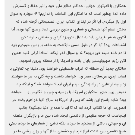
همکاری با قدرتهای جهانی، حداکثر منافع ملی خود را نیز حفظ و گسترش
داده اند؟ چطور است که ما امکان این اقدامات را نداریم؟ ۴- دوباره به سوال
اول باز میگردم، آیا اگر در ابتدای انقلاب ایران، تصمیماتی گرفته شده که
بخش اعظم آنها هیجانی و شعاری و بدون بررسی ابعاد وسیع آنها بوده، آیا
اکنون به هر طریقی باید به دنبال تئوریزه کردن و منطقی جلوه دادن
اشتباهات بود؟ آیا اگر در طول مسیر بازگشت به خانه، بر زمین خوردیم باید
تا دم خانه سینه خیز برویم؟ ۵- و سوال آخر اینکه، استاد! فرض کنید همین
الان رژیم صهیونیستی پایان یافته و امریکا را از منطقه بیرون نمودیم،
ساکنان جدید آن منطقه که اعراب فلسطینی خواهند بود، دقیقا چه تفاوتی با
اعراب اردن، عربستان، مصر و... خواهند داشت و چه گلی به سر ما خواهند
زد و چه ارتقایی در راه زندگی مردم ایران ایجاد خواهد شد؟ و اینکه چه
تفاوتی بین خوی استکباری امریکا، با روسیه و چین و انگلیس و .‌‌.. خواهد
بود؟ شاید پاسخ این باشد که پس از امریکا به سراغ آنها خواهیم رفت. در
آنصورت، آیا ما انقلاب کرده ایم که تا ابد با همه ی دنیا بجنگیم؟ جالب
اینجاست که حجم عظیمی از دشمنی ایجاد شده بین ما و بازیگران منطقه
ای و جهانی ، ناشی از عملکرد ما نبوده، بلکه ناشی از شعارهای ما بوده، یعنی
هیچ تناسبی بین شدت ابراز انزجار و دشمنی ما از آنها و وزن واقعی ما در