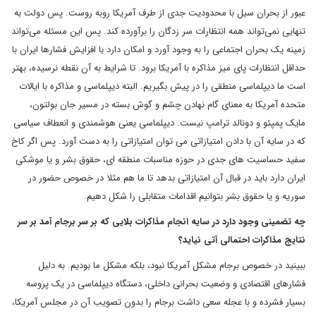
عبور از بحران سیل با محدودیت جدی از طرف آمریکا روبه روست. پس دولت به
تنهایی نمی‌تواند همه انتظارات سر زدگان را برآورده کند. پس این مسئله می‌تواند
زمینه یک بحران اجتماعی را به وجود آورد و امکان دارد با افزایش فشارها ایران با
حداقل انتظارات پای میز مذاکره با آمریکا برود. تا شرایط به آن نقطه نرسیده، بهتر
است ما دیپلماسی منطقی را در پیش بگیریم. البته دیپلماسی و مذاکره با ایالات
متحده آمریکا به معنای گام نهادن چشم و گوش بسته در مسیر جان بولتون،
مایک پمپئو و دونالد ترامپ نیست. دیپلماسی یعنی هوشمندی و انعطاف سیاسی
که در سایه آن با دادن امتیازاتی می توان امتیازاتی را به دست آورد. پس اگر کاخ
سفید حساسیت های جدی در حوزه مناسبات منطقه ای، حقوق بشر و یا موشکی
ایران دارد باید در قبال آن امتیازاتی بدهد تا ما هم مثلا در خصوص حضور در
سوریه و یا حقوق بشر بتوانیم اقدامات متقابلی را شکل دهیم.
چه تضمینی وجود دارد در سایه انجام مذاکرات بلایی که بر سر برجام آمد بر سر
نتایج مذاکرات احتمالی آتی نیاید؟
ببینید در خصوص برجام مشکل آمریکا نبود، بلکه مشکل ما بودیم. به دلیل
فشارهای اقتصادی و وضعیت بحرانی داخلی، دستگاه دیپلماسی در یک پروسه
بسیار فشرده و با عجله سعی داشت برجام را بدون تصویب آن در مجلس آمریکا،