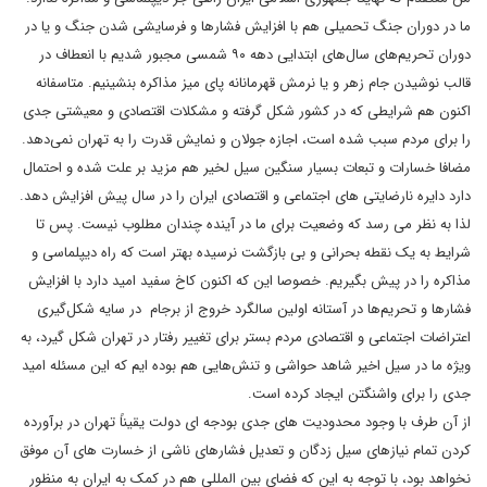
ما در دوران جنگ تحمیلی هم با افزایش فشارها و فرسایشی شدن جنگ و یا در
دوران تحریم‌های سال‌های ابتدایی دهه ۹۰ شمسی مجبور شدیم با انعطاف در
قالب نوشیدن جام زهر و یا نرمش قهرمانانه پای میز مذاکره بنشینیم. متاسفانه
اکنون هم شرایطی که در کشور شکل گرفته و مشکلات اقتصادی و معیشتی جدی
را برای مردم سبب شده است، اجازه جولان و نمایش قدرت را به تهران نمی‌دهد.
مضافا خسارات و تبعات بسیار سنگین سیل لخیر هم مزید بر علت شده و احتمال
دارد دایره نارضایتی های اجتماعی و اقتصادی ایران را در سال پیش افزایش دهد.
لذا به نظر می رسد که وضعیت برای ما در آینده چندان مطلوب نیست. پس تا
شرایط به یک نقطه بحرانی و بی بازگشت نرسیده بهتر است که راه دیپلماسی و
مذاکره را در پیش بگیریم. خصوصا این که اکنون کاخ سفید امید دارد با افزایش
فشارها و تحریم‌ها در آستانه اولین سالگرد خروج از برجام در سایه شکل‌گیری
اعتراضات اجتماعی و اقتصادی مردم بستر برای تغییر رفتار در تهران شکل گیرد، به
ویژه ما در سیل اخیر شاهد حواشی و تنش‌هایی هم بوده ایم که این مسئله امید
جدی را برای واشنگتن ایجاد کرده است.
از آن طرف با وجود محدودیت های جدی بودجه ای دولت یقیناً تهران در برآورده
کردن تمام نیازهای سیل زدگان و تعدیل فشارهای ناشی از خسارت های آن موفق
نخواهد بود، با توجه به این که فضای بین المللی هم در کمک به ایران به منظور