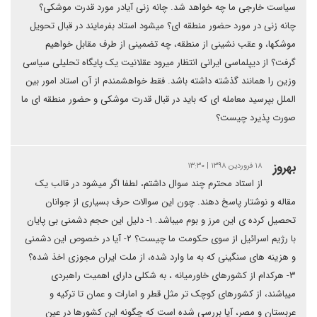
سیاست خارجی ما چه خواهد شد. چانه زنی آیادر مورد قدرت موشکی؟
چانه زنی در مورد حضور منطقه ای؟ میشود استاد بفرمایند در قبال تحویل
موشکها، و عقب نشینی از منطقه، چه تضمینی از طرف مقابل خواهیم
گرفت؟ از دیپلماسی ایرانی انتظار میرود عقلانیت یک پایگاه تحلیلی سیاسی
وزین را همانند گذشته داشته باشد. فقط خواهشمندم از آن استاد امور بین
الملل بپرسید معامله ای که باید در قبال قدرت موشکی و حضور منطقه ای ما
صورت پذیرد چیست؟
بهروز
۱۸ فروردین ۱۳۹۸ | ۱۳:۳۰
از استاد محترم چند سوال داشتم، لطفا اگر میشود در قالب یک
مقاله و نوشتار پاسخ دهند. چون این سوالات حرف بسیاری از جوانان
تحصیل کرده ی این مرز و بوم میباشد. ۱- دلیل این حجم دشمنی بی پایان
با رژیم اسرائیل از سوی حکومت ما چیست؟ ۲- آیا در خصوص این دشمنی
و هزینه های سنگینی که به ما وارد شده، از ملت ایران مجوزی اخذ شده؟
۳- هرکدام از کشورهای خاورمیانه ، به شکلی دارای اهمیت راهبردی
میباشند، از کشورهای کوچک تر مثل قطر و امارات و عمان تا ترکیه و
عربستان و مصر، آیا بررسی شده است که چگونه این کشورها در عین