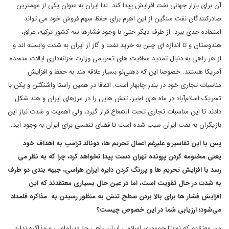
آن برای بازار جهانی نفت افزایش پیدا کند. لذا ایران به عنوان یکی از مهمترین
صادرکنندگان نفت سنگین از این اهرم برای حفظ سهم فروش خود می تواند
استفاده جدی ببرد. از طرف دیگر حتی با وجود فشارها سه کشور ترکیه، عراق،
هندوستان و تا اندازه ای چین به خرید نفت و گاز از ایران به شدت وابسته اند و
از هر راهی به دنبال تمدید معافیت های تحریمی وزارت خزانه‌داری ایالات متحده
آمریکا هستند. خصوصا این که دهلی‌نو بسیار علاقه مند به حفظ و افزایش
مناسبات تجاری خود در بندر چابهار است. اتفاقا در همین راستا واشنگتن و پکن با
تحریک اسلام‌آباد در ماه های اخیر، تنش هایی را در مرزهای ایران و هند شکل
دادند تا این مناسبات تجاری تحت الشعاع قرار گیرد، ولی اهمیت و شدت نیاز این
بازیگران به نفت ایران سبب شده است تا فضای تنفسی برای ایران به وجود آید.
پس با این تفاسیر و علیرغم اعمال تحریم ها، دونالد ترامپ به اهداف خود
یعنی مختومه کردن پرونده تهران دست پیدا نخواهد کرد، چرا که به نظر می
رسد با افزایش تحریم ها و پررنگ کردن دایره ایران هراسی، جبهه بندی دو طرف
به شدت در حال تقویت است، اما در عین حال بسیاری معتقدند که این
افزایش فشار ها برای بالا بردن سطح تنش به منظور رسیدن به مذاکره قلمداد
می‌شود؛ ارزیابی شما در این خصوص چیست؟
من معتقدم که نهایتا جمهوری اسلامی ایران راهی جز دیپلماسی و مذاکره ندارد.