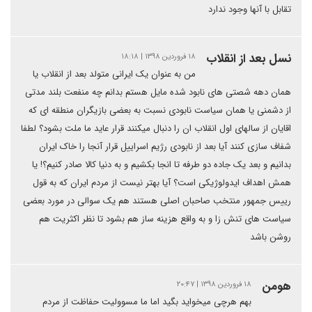
تقابل با آنها وجود ندارد
نسل بعد از انقلاب
۱۸ فروردین ۱۳۹۸ | ۱۸:۱۸
من به عنوان یک ایرانی متولد بعد از انقلاب یا
همان دهه شصتی های نابود شده مایل هستم بدانم چه منفعت بلند مدتی
از دشمنی یا همان سیاست نابودی نسبت به بعضی بازیگران منطقه ای که
اقایان از سالهای اول انقلاب ان را دنبال میکنند قرار عاید ما ملت بشود؟ لطفا
شفاف سازی کنند آیا بعد از نابودی رژیم اسراییل قرار آنجا را خاک ایران
بدانیم و بعد یک جاده دو طرفه تا انجا بکشیم و به دنیا کالا صادر کنیم؟! یا
همش اهداف ایدولوژیکی است؟ آیا بهتر نیست از مردم ایران که به قول
رییس جمهور منتخب صاحبان اصلی هستند هم یک سوالی در مورد بعضی
سیاست های تنش زا و به واقع هزینه ساز هم بشود تا نظر اکثریت هم
روشن باشد
هومن
۱۸ فروردین ۱۳۹۸ | ۲۰:۴۷
بهم هرچی میخواید بگید اما ما مسوولیت حفاظت از مردم