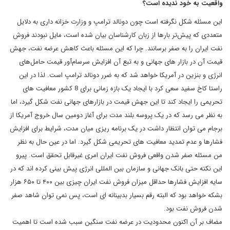
واقعیت به خود ندیده است؟
این مسئله شکل نگرفته است چون دونالد ترامپ و وزارت خزانه داری به دلایل
متعددی که پیش‌تر بارها از زبان کارشناسان بیان شده است، مایل نبودند فروش
نفت ایران را به صفر برسانند. چرا که این مسئله باعث کاهش عرضه نفت، جهش
قیمت آن در بازار های جهانی و به تبع آن افزایش سرسام‌آور قیمت حامل‌های
انرژی و بنزین در آمریکا خواهد شد که به ضرر دونالد ترامپ است. لذا در این
راستا کاخ سفید سعی کرد با ایجاد یک بازه زمانی برای 8 کشور معافیت های
تحریمی را ایجاد کند تا این جهش قیمت در بازارهای جهانی نفت شکل گیرد، اما
به نظر می رسد که در یک پروسه بلند مدت برای آغاز دومین سال خروج آمریکا از
برجام می توان انتظار داشت در یک برنامه ریزی میان مدت، شرایط برای افزایش
فشارها و عدم تمدید معافیت های تحریمی شکل گیرد. اما در عین حال به نظر
من مسئله صفر شدن واقعی فروش نفت ایران امری غیرقابل تحقق است. پیرو
این نکته حتی بانک جهانی و سازمان بین المللی انرژی پیش بینی کرده اند که در
سایه افزایش فشارها حداقل میزان فروش نفت ایران چیزی بین ۴۰۰ تا ۶۵۰ هزار
بشکه خواهد بود که البته رقم بسیار بدبینانه ای است، پس نمی توان شاهد صفر
شدن فروش نفت بود.
مضاف بر آن اکنون محدودیت در عرضه نفت سنگین سبب شده است تا اهمیت