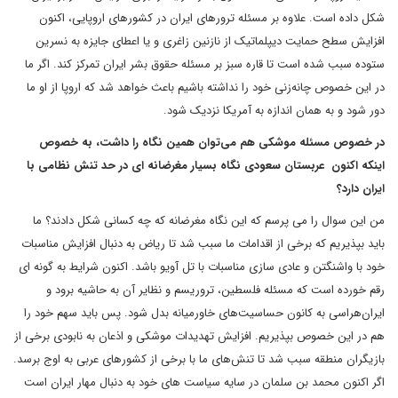
شکل داده است. علاوه بر مسئله ترورهای ایران در کشورهای اروپایی، اکنون
افزایش سطح حمایت دیپلماتیک از نازنین زاغری و یا اعطای جایزه به نسرین
ستوده سبب شده است تا قاره سبز بر مسئله حقوق بشر ایران تمرکز کند. اگر ما
در این خصوص چانه‌زنی خود را نداشته باشیم باعث خواهد شد که اروپا از او ما
دور شود و به همان اندازه به آمریکا نزدیک شود.
در خصوص مسئله موشکی هم می‌توان همین نگاه را داشت، به خصوص
اینکه اکنون عربستان سعودی نگاه بسیار مغرضانه ای در حد تنش نظامی با
ایران دارد؟
من این سوال را می پرسم که این نگاه مغرضانه که چه کسانی شکل دادند؟ ما
باید بپذیریم که برخی از اقدامات ما سبب شد تا ریاض به دنبال افزایش مناسبات
خود با واشنگتن و عادی سازی مناسبات با تل آویو باشد. اکنون شرایط به گونه ای
رقم خورده است که مسئله فلسطین، تروریسم و نظایر آن به حاشیه برود و
ایران‌هراسی به کانون حساسیت‌های خاورمیانه بدل شود. پس باید سهم خود را
هم در این خصوص بپذیریم. افزایش تهدیدات موشکی و اذعان به نابودی برخی از
بازیگران منطقه سبب شد تا تنش‌های ما با برخی از کشورهای عربی به اوج برسد.
اگر اکنون محمد بن سلمان در سایه سیاست های خود به دنبال مهار ایران است