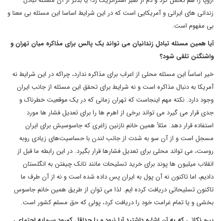
اروپا را هم تحمل کرد و دم از صبر استراتژیک زد؛ یا بدتر از آن مسئله تبادل
زندانی های ایرانی و آمریکایی است که در این شرایط اساسا این مسئله بی معنا و
بی مفهوم است.
آیا همین مسئله تبادل زندانیان می تواند یک پالس برای مذاکره میان تهران و
واشنگتن تلقی شود؟
خیر اساساً این مسئله محلی از اعراب برای مذاکره ندارد، چراکه در این شرایط نه
آمریکا به دنبال مذاکره است و نه شرایط برای تحقق این مسئله از جانب ایران
وجود دارد. نکته مهم اینجاست که تهران زمانی که در یک موقعیت خطرناک و
جدی قرار می گیرد می تواند برخی از اهرم ها را برای تعدیل فشار ها مورد
استفاده قرار دهد. مثلاً همین خانم نازنین زاغری که جاسوسیش برای ایران
مسجل است و از آن سو به شدت از جانب لندن با حساسیت‌های زیادی روبه
روست، می تواند محلی برای تعدیل فشارها قرار بگیرد. در این رابطه ما قبل از
انقلاب میلیون ها پوند برای خرید تسلیحات مانند تانک چیفتن به انگلستان
دادیم، اما تاکنون نه آن پول به ایران پس داده شده است و نه از آن طرف ما
تاکنون تسلیحاتی دریافت کرده ایم. لذا می توان از طریق همین خانم جاسوس
بخشی و یا تمام غرامت خود را دریافت کرد، پولی که حق مسلم کشور است.
پیرو نکاتی که به آن اشاره داشتید آیا نبود و یا حداقل کمبود سرمایه اجتماعی