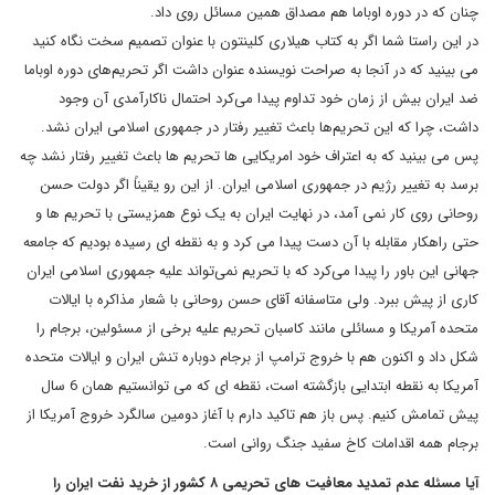
چنان که در دوره اوباما هم مصداق همین مسائل روی داد.
در این راستا شما اگر به کتاب هیلاری کلینتون با عنوان تصمیم سخت نگاه کنید
می بینید که در آنجا به صراحت نویسنده عنوان داشت اگر تحریم‌های دوره اوباما
ضد ایران بیش از زمان خود تداوم پیدا می‌کرد احتمال ناکارآمدی آن وجود
داشت، چرا که این تحریم‌ها باعث تغییر رفتار در جمهوری اسلامی ایران نشد.
پس می بینید که به اعتراف خود امریکایی ها تحریم ها باعث تغییر رفتار نشد چه
برسد به تغییر رژیم در جمهوری اسلامی ایران. از این رو یقیناً اگر دولت حسن
روحانی روی کار نمی آمد، در نهایت ایران به یک نوع همزیستی با تحریم ها و
حتی راهکار مقابله با آن دست پیدا می کرد و به نقطه ای رسیده بودیم که جامعه
جهانی این باور را پیدا می‌کرد که با تحریم نمی‌تواند علیه جمهوری اسلامی ایران
کاری از پیش ببرد. ولی متاسفانه آقای حسن روحانی با شعار مذاکره با ایالات
متحده آمریکا و مسائلی مانند کاسبان تحریم علیه برخی از مسئولین، برجام را
شکل داد و اکنون هم با خروج ترامپ از برجام دوباره تنش ایران و ایالات متحده
آمریکا به نقطه ابتدایی بازگشته است، نقطه ای که می توانستیم همان 6 سال
پیش تمامش کنیم. پس باز هم تاکید دارم با آغاز دومین سالگرد خروج آمریکا از
برجام همه اقدامات کاخ سفید جنگ روانی است.
آیا مسئله عدم تمدید معافیت های تحریمی ۸ کشور از خرید نفت ایران را