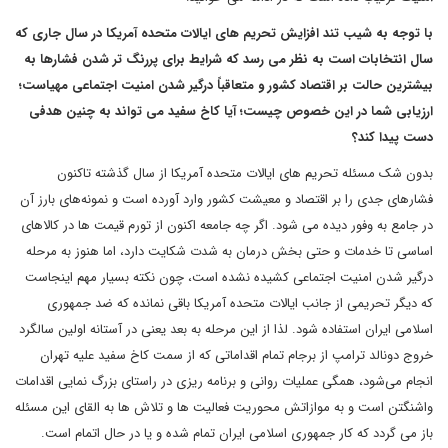
با توجه به شیب تند افزایش تحریم های ایالات متحده آمریکا در سال جاری که
سال انتخابات است به نظر می رسد که شرایط برای پررنگ تر شدن فشارها به
بیشترین حالت بر اقتصاد کشور و متعاقباً درگیر شدن امنیت اجتماعی مهیاست؛
ارزیابی شما در این خصوص چیست؛ آیا کاخ سفید می تواند به چنین هدفی
دست پیدا کند؟
بدون شک مسئله تحریم های ایالات متحده آمریکا از سال گذشته تاکنون
فشارهای جدی را بر اقتصاد و معیشت کشور وارد آورده است و نمونه‌های بارز آن
در جامع به وفور دیده می شود. اگر چه جامعه اکنون از تورم قیمت ها در کالاهای
اساسی تا خدمات و حتی بخش درمان به شدت شکایت دارد، اما هنوز به مرحله
درگیر شدن امنیت اجتماعی کشیده نشده است، چون نکته بسیار مهم اینجاست
که دیگر تحریمی از جانب ایالات متحده آمریکا باقی نمانده که ضد جمهوری
اسلامی ایران استفاده شود. لذا از این مرحله به بعد یعنی در آستانه اولین سالگرد
خروج دونالد ترامپ از برجام تمام اقداماتی که از سمت کاخ سفید علیه تهران
انجام می‌شود، همگی عملیات روانی و برنامه ریزی در راستای بزرگ نمایی اقدامات
واشنگتن است و به موازاتش محوریت فعالیت ها و تلاش ها به القای این مسئله
باز می گردد که کار جمهوری اسلامی ایران تمام شده و یا در حال اتمام است.