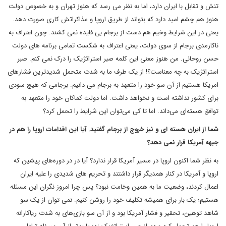
تنش و تقابل با ایران دارد، اما به نظر می رسد که هنوز تهران و به خصوص دولت
هنوز هم چشم امید دارد که بتواند از طریق اروپا و مذاکراتش کاری صورت دهد.
یعنی در این شرایط وخیم هم دست از برجام بی فایده نمی کشند. چون اعتراف به
ناکارمدی برجام از سوی دولت، یعنی اعتراف به شکست تمامی برنامه های دولت
حسن روحانی. من هنوز معنی این کلمه صبر استراتژیک را درک نمی کنم. صبر
استراتژیک به چه معناست؟! از یک طرف ما به شدت متحمل شدیدترین فشارهای
امریکا هستیم از آن سو خود را متعهد به برجام می دانیم. برجامی که هیچ سودی
برای کشور نداشته است و نخواهد داشت. اما دولت کماکان خود را متعهد به
توافق هسته‌ای می‌داند. اما تا کی می‌توان این شرایط را تحمل کرد؟
شما از ایران هسته ای و نیز خروج از برجام گفتید. آیا این اقدامات اروپا را هم در
جبهه آمریکا قرار نمی دهد؟
به نظر شما اکنون اروپا در مسیر آمریکا قرار ندارد؟ آیا در در دوره‌های پیشین که
اروپا و آمریکا در کنار همدیگر قرار داشتند و تحریم های شدیدی را علیه ایران
اعمال کردند، وضعیت ما به همین وخامت نبود؟ پس چرا امروز نگران این مسئله
هستیم؛ یک بار برای همیشه تکلیف خود را روشن کنیم. نمی توان از یک سو
شاهد توهین، تحقیر و فشار آمریکا بود و از آن سو بازی‌های به شدت ریاکارانه