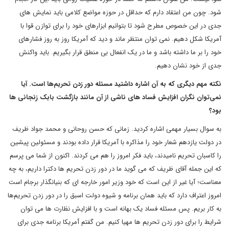
شود. چون من اعتقاد دارم که حداقل در حوزه مواضع کلامی باید نمایش های
جدی در این خصوص مطرح شود تا بتوانیم ابزارهای خود را برای توازن قوا با
آمریکا شکل دهیم. نمی توان منتظر ماند و دید که آمریکا روز به روز فشارهای
خود را بر ما داشته باشد و ما در یک انفعال بی منطق قرار بگیریم. باید واکنش
جدی از خود نشان دهیم.
نکته مهم دیگری که به آن اشاره داشتید مسئله دور زدن تحریم‌ها است. آیا
نمی‌توان نگران افزایش فساد های ناشی از آن مانند بازگشت بابک زنجانی ها
بود؟
به سوال بسیار مهمی اشاره کردید. زمانی که حسن روحانی و محمد جواد ظریف
در دولت یازدهم شعار خود را مذاکره با آمریکا قرار داده بودند و مسئولین پیشین
را کاسبان تحریم نامیدند، باید فکر امروز را هم می کردند. اکنون از شما می پرسم
که این جمله آقای ظریف که می گوید ما در دور زدن تحریم ها دکترا داریم، به چه
معناست؛ آیا غیر از این است که خود وزیر امور خارجه ای که بنیانگذار برجام است
امروز اعتراف دارد که باید همان برنامه و شیوه دولت اسبق را در دور زدن تحریم‌ها
به کار بریم. پس مسئله فساد یک بهانه است و با افزایش نظارت ها می توان
شرایط را برای دور زدن تحریم ها مهیا کنیم. من گفتم آمریکا برنامه جدی برای