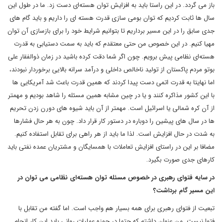
باز می گردد. در این راستا باید به افزایش توان هسته‌ای دست زد. ما در طول این
سال ها ثابت کردیم که توان بومی سازی قدرت هسته ای را داریم و باید گام های
جدی سابق را در این مسیر برداریم تا بتوانیم شرایط خود را برای بازسازی آن توان
مهیا کنیم. در این خصوص من حتی معتقدم که باید به سمت دستیابی به قدرت
هسته‌ای نظامی پیش برویم. چون اگر شما دقت کرده باشید در زمان ذوالفقار علی
بوتو مردم پاکستان از تولید ناخالص داخلی و درآمد سرانه بالایی برخوردار نبودند،
اما نهایتا به قدرت اتمی دست پیدا کردند که همین قدرت باعث شد آمریکایی ها
با این کشور مذاکره کنند و یا در چین مشابه همین مسئله را شاهد بودیم و مهمتر
از آن کره شمالی یا اسرائیل است. مهمتر از آن باید شیوه های دورن زدن تحریم
ها در سال های پیشین را دوباره در دستور کار قرار داد. چون به هر حال فشارها
به شدت در حال افزایش است. لذا ما باید از هر راهی برای تقابل استفاده کنیم.
مضافا بر این در راستای افزایش تعاملات با همسایگان و مشتریان عمده نفتی باید
کارهای جدی صورت بگیرد.
در سایه فتوای رهبری در خصوص مسئله توان هسته‌ای نظامی می توان در
این مسیر گام برداشت؟
تبعیت از فتوای رهبری برای همه بسیار هم واجب است. اما گفته من تقابل با
فتوا نیست. من عنوان داشتم که حتما در حوزه عملیات روانی باید این کار انجام