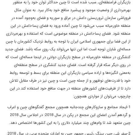
بازیگران فرامنطقه‌ای، سبب شده است تا چین حداکثر توان خود را به منظور
بهره‌برداری از وضعیت موجود و پیشبرد منافع خود به‌کار ببرد. به عنوان مثال
فروپاشی سازمان تروریستی داعش در عراق و سوریه و فضای به‌وجود آمده در
منطقه خاورمیانه سبب می‌شود تا چین آماده ورود به فضای پسا-داعش در این
منطقه شود. فضای پسا-داعش در منطقه موضوعی است که استفاده و بهره‌برداری
از این فضا برای جمهوری اسلامی ایران با توجه به روابط نزدیک کشورمان با چین
مساله‌ای شایان توجه است اما این تنها می‌تواند یک روی سکه باشد. فضای جدید
کنشگری در منطقه خاورمیانه در سطح بازیگران دولتی در اینجا مساله‌ای است که
در روی دیگر سکه قرار گرفته است. فضای جدید کنشگری در سطح منطقه‌ای
به‌معنی انگیزه‌ها و اراده سیاسی بازیگران این منطقه برای بسط و توسعه روابط
خود با قدرت‌های نوظهور و از جمله چین است و چین نیز در طرف مقابل تلاش
دارد تا از ظرفیت‌های کشورهای منطقه در جهت منافع خود استفاده کند.در این
چارچوب می‌توان از مواردی همچون:
1-ایجاد مجامع و سازوکارهای چندجانبه همچون مجمع گفتگوهای چین و اعراب
و گردهم آمدن اعضای این مجمع در پکن در سال 2018: در اجلاس سال 2018
چین متعهد شد تا وام‌های چند میلیارد‌ دلاری را به این کشورها اختصاص دهد.
2-سفر شی جین پینگ رئیس جمهور چین به امارات متحده عربی در سال 2018: