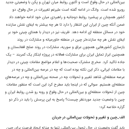
بین‌المللی در حال وقوع است و اکنون روابط میان تهران و پکن با وضعیتی جدید
روبرو شده است. وانگ در ادامه گفته است علیرغم تغییرات در حال وقوع، دو
کشور همچنان بر پیشبرد روابط دوجانبه و راهبردی میان خود ادامه خواهند داد
ضمن آنکه چین از ایران این انتظار را دارد تا هر چه بیشتر به ایفای نقش سازنده
خود در مسائل منطقه ای ادامه دهد. ظریف نیز در دیدار با همتای چینی خود بر
ایفای نقش هر چه سازنده‌تر چین در منطقه خاورمیانه و مشارکت در روند
بازسازی کشورهایی همچون عراق و سوریه، مشارکت در روند صلح افغانستان و
همچنین ابراز تمایل ایران برای مشارکت فعالانه در پروژه ابتکار یک کمربند – یک
جاده تاکید کرد. مخرج مشترک صحبت‌ها و اعلام مواضع مقامات چینی در دیدار
با مقامات ایرانی، ذکر این نکته بوده است که چه در عرصه بین‌المللی و چه در
عرصه منطقه‌ای شاهد تغییر و تحولات چه در صحنه بین‌المللی و چه در عرصه‌های
منطقه‌ای هستیم. سوالی که در اینجا باید مطرح کرد این است که منظور مقامات
چین از تحولات منطقه‌ای و بین‌المللی در حال وقوع و روبه رو شدن روابط ایران و
چین با وضعیت جدید موردنظر چیست؟ پاسخ به این پرسش را باید در ذکر دو
گزاره خلاصه کرد؛
الف_چین و تغییر و تحولات بین‌المللی در جریان
باید گفت وضعیت در حال تحول بین‌المللی تنها به منزله ایجاد فرصت برای چین