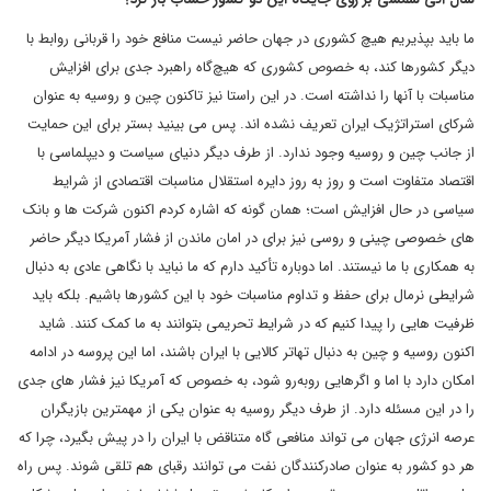
ما باید بپذیریم هیچ کشوری در جهان حاضر نیست منافع خود را قربانی روابط با
دیگر کشورها کند، به خصوص کشوری که هیچ‌گاه راهبرد جدی برای افزایش
مناسبات با آنها را نداشته است. در این راستا نیز تاکنون چین و روسیه به عنوان
شرکای استراتژیک ایران تعریف نشده اند. پس می بینید بستر برای این حمایت
از جانب چین و روسیه وجود ندارد. از طرف دیگر دنیای سیاست و دیپلماسی با
اقتصاد متفاوت است و روز به روز دایره استقلال مناسبات اقتصادی از شرایط
سیاسی در حال افزایش است؛ همان گونه که اشاره کردم اکنون شرکت ها و بانک
های خصوصی چینی و روسی نیز برای در امان ماندن از فشار آمریکا دیگر حاضر
به همکاری با ما نیستند. اما دوباره تأکید دارم که ما نباید با نگاهی عادی به دنبال
شرایطی نرمال برای حفظ و تداوم مناسبات خود با این کشورها باشیم. بلکه باید
ظرفیت هایی را پیدا کنیم که در شرایط تحریمی بتوانند به ما کمک کنند. شاید
اکنون روسیه و چین به دنبال تهاتر کالایی با ایران باشند، اما این پروسه در ادامه
امکان دارد با اما و اگرهایی روبه‌رو شود، به خصوص که آمریکا نیز فشار های جدی
را در این مسئله دارد. از طرف دیگر روسیه به عنوان یکی از مهمترین بازیگران
عرصه انرژی جهان می تواند منافعی گاه متناقض با ایران را در پیش بگیرد، چرا که
هر دو کشور به عنوان صادرکنندگان نفت می توانند رقبای هم تلقی شوند. پس راه