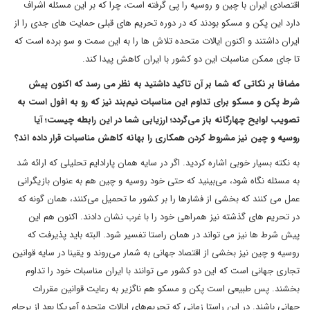
اقتصادی ایران با چین و روسیه را پی گرفته است، چرا که بر این مسئله اشراف
دارد این پکن و مسکو بودند که در دوره تحریم های قبلی حمایت های جدی را از
ایران داشتند و اکنون ایالات متحده تلاش ها را به این سمت و سو برده‌ است که
تا جای ممکن مناسبات این دو کشور با ایران کاهش پیدا کند.
مضافا بر نکاتی که شما بر آن تاکید داشتید به نظر می رسد که اکنون پیش
شرط پکن و مسکو برای تداوم این مناسبات نیم‌بند نیز که رو به افول است به
تصویب لوایح چهارگانه باز می‌گردد؛ ارزیابی شما در این رابطه چیست؛ آیا
روسیه و چین نیز مشروط کردن همکاری را بهانه کاهش مناسبات قرار داده اند؟
به نکته بسیار خوبی اشاره کردید. اگر در سایه همان پارادایم تحلیلی که ارائه شد
به مسئله نگاه شود، می‌بینید که حتی خود روسیه و چین هم به عنوان بازیگرانی
عمل می کنند که بخشی از فشارها را بر کشور ما تحمیل می‌کنند، همان گونه که
در تحریم های گذشته نیز همراهی خود را با غرب نشان دادند. اکنون هم این
پیش شرط ها نیز می تواند در همان راستا تفسیر شود. البته باید پذیرفت که
روسیه و چین نیز بخشی از اقتصاد جهانی به شمار می‌روند و یقینا در سایه قوانین
تجاری جهانی است که این دو کشور می توانند با ایران مناسبات خود را تداوم
بخشند. پس طبیعی است پکن و مسکو هم ناگزیر به رعایت قوانین مقررات
جهانی باشند. در این راستا زمانی که تحریم‌های ایالات متحده آمریکا بعد از برجام