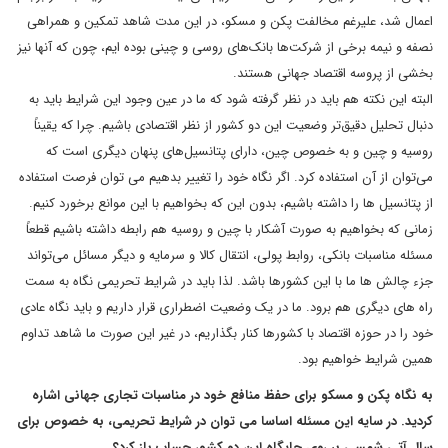
اعمال شد، علیرغم مخالفت پکن و مسکو، در این مدت شاهد تمکین و همراهی
نصفه و نیمه برخی از شرکت‌ها بانک‌های روسی و چینی بوده ایم، چون که آنها نیز
بخشی از پروسه اقتصاد جهانی هستند.
البته این نکته هم باید در نظر گرفته شود که ما در عین وجود این شرایط باید به
دنبال تحلیل دقیق‌تر وضعیت این دو کشور از نظر اقتصادی باشیم. چرا که یقیناً
روسیه و چین و به خصوص چین، دارای پتانسیل‌های پنهان دیگری است که
می‌توان از آن استفاده کرد. اگر نگاه خود را تغییر بدهیم می توان فرصت استفاده
از پتانسیل ها را داشته باشیم، بدون این که بخواهیم با این موانع برخورد کنیم.
زمانی که بخواهیم به صورت آشکار با چین و روسیه هم رابطه داشته باشیم قطعاً
مسئله مناسبات بانکی، روابط پولی، انتقال کالا و سرمایه و دیگر مسائل می‌تواند
جزء چالش ها ما با این کشورها باشد. لذا باید در شرایط تحریمی نگاه به سمت
راه های دیگری هم برود. ما در یک وضعیت اضطراری قرار داریم و باید نگاه عادی
خود را در حوزه اقتصاد با کشورها کنار بگذاریم، در غیر این صورت ما شاهد تداوم
همین شرایط خواهیم بود.
به نگاه پکن و مسکو برای حفظ منافع خود در مناسبات تجاری جهانی اشاره
کردید. در سایه این مسئله‌ اساسا می توان در شرایط تحریمی، به خصوص برای
سال آتی شمسی بر روی جایگاه این دو کشور حساب باز کرد؟