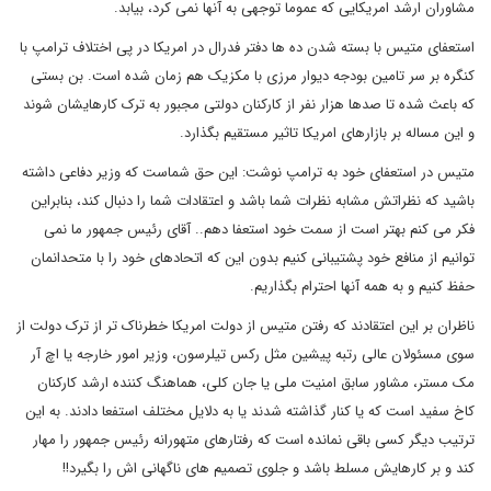
مشاوران ارشد امریکایی که عموما توجهی به آنها نمی کرد، بیابد.
استعفای متیس با بسته شدن ده ها دفتر فدرال در امریکا در پی اختلاف ترامپ با
کنگره بر سر تامین بودجه دیوار مرزی با مکزیک هم زمان شده است. بن بستی
که باعث شده تا صدها هزار نفر از کارکنان دولتی مجبور به ترک کارهایشان شوند
و این مساله بر بازارهای امریکا تاثیر مستقیم بگذارد.
متیس در استعفای خود به ترامپ نوشت: این حق شماست که وزیر دفاعی داشته
باشید که نظراتش مشابه نظرات شما باشد و اعتقادات شما را دنبال کند، بنابراین
فکر می کنم بهتر است از سمت خود استعفا دهم.. آقای رئیس جمهور ما نمی
توانیم از منافع خود پشتیبانی کنیم بدون این که اتحادهای خود را با متحدانمان
حفظ کنیم و به همه آنها احترام بگذاریم.
ناظران بر این اعتقادند که رفتن متیس از دولت امریکا خطرناک تر از ترک دولت از
سوی مسئولان عالی رتبه پیشین مثل رکس تیلرسون، وزیر امور خارجه یا اچ آر
مک مستر، مشاور سابق امنیت ملی یا جان کلی، هماهنگ کننده ارشد کارکنان
کاخ سفید است که یا کنار گذاشته شدند یا به دلایل مختلف استفعا دادند. به این
ترتیب دیگر کسی باقی نمانده است که رفتارهای متهورانه رئیس جمهور را مهار
کند و بر کارهایش مسلط باشد و جلوی تصمیم های ناگهانی اش را بگیرد!!