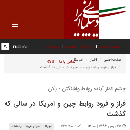
Toggle
vigation
صفحه نخست
درباره ما
عضویت
پیوند ها
ENGLISH
صفحه‌اصلی
اخبار
آمریکا
تماس با ما
RSS
فراز و فرود روابط چین و امریکا در سالی که گذشت
چشم انداز آینده روابط واشنگتن - پکن
فراز و فرود روابط چین و امریکا در سالی که
گذشت
۲۵ بهمن ۱۳۹۶ | ۱۳:۰۰
کد : ۱۹۷۴۷۰۰
آمریکا
آسیا و آفریقا
یادداشت