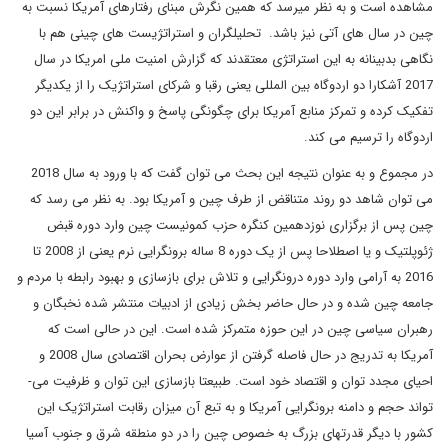
مشاهده است و به نظر می­رسد که همین نگرش مبنای رفتارهای آمریکا نسبت به
چین در سال های آتی نیز باشد. تحلیلگران و استراتژیست های چینی هم با
نگاهی بدبینانه به این استراتژی معتقدند که گزارش امنیت ملی امریکا در سال
2017 آشکارا دو اردوگاه بین المللی یعنی رقبا و شرکای استراتژیک را از یکدیگر
تفکیک کرده و تمرکز منابع آمریکا برای چگونگی پاسخ و واکنش در برابر این دو
اردوگاه را ترسیم می کند.
در مجموع و به عنوان نتیجه این بحث می­ توان گفت که با ورود به سال 2018
می ­توان شاهد دو روند متناقض از طرف چین و آمریکا بود. به نظر می ­رسد که
چین پس از برگزاری نوزدهمین کنگره حزب کمونیست چین وارد دوره قبض
ژئوپلتیک و یا اصطلاحا پس از یک دوره 8 ساله برونگرایی نرم یعنی از 2008 تا
2016 به آرامی وارد دوره درونگرایی و تلاش برای بازسازی و بهبود رابطه با مردم و
جامعه چین شده و در حال حاضر بخش زیادی از ادبیات منتشر شده نخبگان و
رهبران سیاسی چین در این حوزه متمرکز شده است. این در حالی است که
آمریکا به تدریج در حال فاصله گرفتن از عوارض بحران اقتصادی سال 2008 و
احیای مجدد توان و اقتصاد خود است. طبیعتا بازسازی این توان و ظرفیت می­
تواند حجم و دامنه برونگرایی آمریکا و به تبع آن میزان رقابت استراتژیک این
کشور با دیگر قدرت­های بزرگ به خصوص چین را در دو منطقه شرق و جنوب آسیا