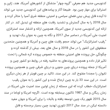
کدنویسی جدید هم معرفی "گروه چهار" متشکل از کشورهای آمریکا، هند، ژاپن و
استرالیا برای مهار چین بود. طبیعتا آثار و پیامدهای این کدنویسی جدید می تواند
تا آینده قابل پیش بینی فضای سیاسی و امنیتی منطقه شرق آسیا را متاثر کرده و
سال 2018 را به سال گسترش و تشدید رقابت های منطقه ای تبدیل کند. در کنار
ارائه این کدنویسی جدید از سوی آمریکا، همچنین ارائه و انتشار سند استراتژی
امنیت ملی آمریکا در دسامبر سال 2017 و نگاه به چین به عنوان یک تهدید و
"رقیب استراتژیک" می تواند حجم رقابت های چین و آمریکا و همچنین متحدین
منطقه­ای این کشور را در سال 2018 و سال های بعد، بیش از گذشته کرده و
چگونگی حل پرونده های امنیتی منطقه به خصوص پرونده کره شمالی را تحت
تاثیر قرار داده و همچنین پروندهای به حاشیه رفته در روابط دو کشور چین و
آمریکا از جمله پرونده دریای چین جنوبی و دریای شرقی چین و همچنین پرونده
تایوان را مجددا مفتوح کند. در این سند، تاکید بر چین قوی­تر از هر زمان دیگری
است. در این سند 33 بار به چین ارجاع شده و این کشور را به عنوان رقیب
استراتژیک خطاب کرده که این مسئله از زمان اولین سند امنیت ملی امریکا در
زمان ریگان و سال 1987 تاکنون بی­سابقه بوده است. اگرچه امریکا و اوباما در سند
سال 2015 ظهور یک چین توسعه یافته و باثبات را برای آمریکا و جهان مفید
دانسته لیکن در سند سال 2017 تئوری تهدید چین بسیار برجسته و قابل