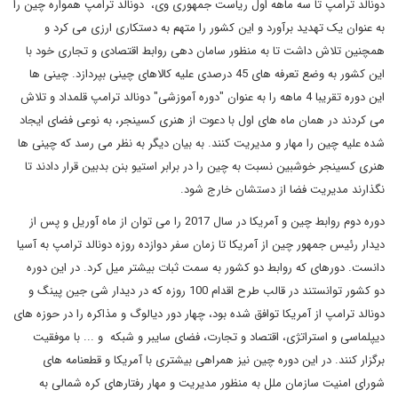
دونالد ترامپ تا سه ماهه اول ریاست جمهوری وی، دونالد ترامپ همواره چین را
به عنوان یک تهدید برآورد و این کشور را متهم به دستکاری ارزی می کرد و
همچنین تلاش داشت تا به منظور سامان دهی روابط اقتصادی و تجاری خود با
این کشور به وضع تعرفه های 45 درصدی علیه کالاهای چینی بپردازد. چینی ها
این دوره تقریبا 4 ماهه را به عنوان "دوره آموزشی" دونالد ترامپ قلمداد و تلاش
می کردند در همان ماه های اول با دعوت از هنری کسینجر، به نوعی فضای ایجاد
شده علیه چین را مهار و مدیریت کنند. به بیان دیگر به نظر می رسد که چینی ها
هنری کسینجر خوشبین نسبت به چین را در برابر استیو بنن بدبین قرار دادند تا
نگذارند مدیریت فضا از دستشان خارج شود.
دوره دوم روابط چین و آمریکا در سال 2017 را می توان از ماه آوریل و پس از
دیدار رئیس جمهور چین از آمریکا تا زمان سفر دوازده روزه دونالد ترامپ به آسیا
دانست. دوره­ای که روابط دو کشور به سمت ثبات بیشتر میل کرد. در این دوره
دو کشور توانستند در قالب طرح اقدام 100 روزه که در دیدار شی جین پینگ و
دونالد ترامپ از آمریکا توافق شده بود، چهار دور دیالوگ و مذاکره را در حوزه های
دیپلماسی و استراتژی، اقتصاد و تجارت، فضای سایبر و شبکه و ... با موفقیت
برگزار کنند. در این دوره چین نیز همراهی بیشتری با آمریکا و قطعنامه های
شورای امنیت سازمان ملل به منظور مدیریت و مهار رفتارهای کره شمالی به