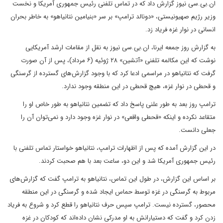
ان.بی.سی نیوز گزارش داد که در تماس تلفنی رئیس جمهوری آمریکا و نخست
وزیر رژیم صهیونیستی، «دونالد ترامپ» بر سر «بنیامین نتانیاهو» به خاطر بحران
انسانی در نوار غزه فریاد زد.
به گزارش روز جمعه ایرنا، ان.بی.سی نیوز به نقل از مقامات ارشد آمریکایی
نوشت که این مکالمه تلفنی «آتشین» ۲۸ ژوئیه (۶ مرداد)، پس از آن صورت
گرفت که نتانیاهو در مراسمی ادعا کرد که با وجود گزارش‌های گسترده از گرسنگی
و قحطی در نوار غزه، هیچ قحطی در این منطقه وجود ندارد.
ترامپ روز بعد به طور علنی پاسخ داد که تضمین نتانیاهو به طور خاص او را
متقاعد نکرده و اینکه «قحطی واقعی» در نوار غزه وجود دارد و نمی‌توان آن را
جعلی دانست.
در این گزارش آمده که پس از اظهارات ترامپ، نتانیاهو خواستار تماس تلفنی با
رئیس جمهوری آمریکا شد و این دو، ساعت بعد با هم صحبت کردند.
بر اساس این گزارش، در طول این تماس، نتانیاهو به ترامپ گفت که گزارش‌های
مربوط به گرسنگی در غزه توسط حماس ایجاد شده و گرسنگی در این منطقه
محصور، گسترده نیست. ترامپ سپس حرف نتانیاهو را قطع کرد و شروع به فریاد
زدن کرد و گفت که دستیارانش به او مدرکی نشان داده‌اند که کودکان در غزه