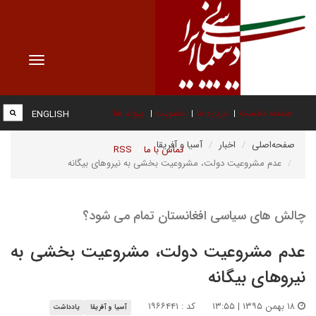
Toggle
vigation
صفحه نخست
درباره ما
عضویت
پیوند ها
ENGLISH
صفحه‌اصلی
اخبار
آسیا و آفریقا
تماس با ما
RSS
عدم مشروعیت دولت،‌ مشروعیت بخشی به نیروهای بیگانه
چالش های سیاسی افغانستان تمام می شود؟
عدم مشروعیت دولت،‌ مشروعیت بخشی به
نیروهای بیگانه
۱۸ بهمن ۱۳۹۵ | ۱۳:۵۵
کد : ۱۹۶۶۴۴۱
آسیا و آفریقا
یادداشت