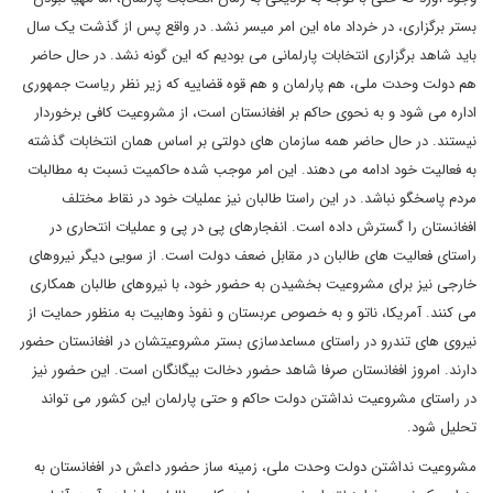
بستر برگزاری، در خرداد ماه این امر میسر نشد. در واقع پس از گذشت یک سال
باید شاهد برگزاری انتخابات پارلمانی می بودیم که این گونه نشد. در حال حاضر
هم دولت وحدت ملی، هم پارلمان و هم قوه قضاییه که زیر نظر ریاست جمهوری
اداره می شود و به نحوی حاکم بر افغانستان است، از مشروعیت کافی برخوردار
نیستند. در حال حاضر همه سازمان های دولتی بر اساس همان انتخابات گذشته
به فعالیت خود ادامه می دهند. این امر موجب شده حاکمیت نسبت به مطالبات
مردم پاسخگو نباشد. در این راستا طالبان نیز عملیات خود در نقاط مختلف
افغانستان را گسترش داده است. انفجارهای پی در پی و عملیات انتحاری در
راستای فعالیت های طالبان در مقابل ضعف دولت است. از سویی دیگر نیروهای
خارجی نیز برای مشروعیت بخشیدن به حضور خود، با نیروهای طالبان همکاری
می کنند. آمریکا، ناتو و به خصوص عربستان و نفوذ وهابیت به منظور حمایت از
نیروی های تندرو در راستای مساعدسازی بستر مشروعیتشان در افغانستان حضور
دارند. امروز افغانستان صرفا شاهد حضور دخالت بیگانگان است. این حضور نیز
در راستای مشروعیت نداشتن دولت حاکم و حتی پارلمان این کشور می تواند
تحلیل شود.
مشروعیت نداشتن دولت وحدت ملی، زمینه ساز حضور داعش در افغانستان به