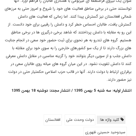
عنوان یک نیروی فرامنطقه ای غیربومی با همکاری طالبان را فراهم آورد. آنها
توانستند حتی در برخی مناطق فعالیت های خود را شروع و امروز حتی به مرزهای
شمالی افغانستان نیز گسترش پیدا کنند. اما زمانی که فعالیت های داعش
گسترش یافت، طالبان احساس خطر کرد و داعش را رقیبی برای خود دانست. از
این رو به مقابله با داعش پرداختند که شاهد برخی درگیری ها در برخی مناطق
هستیم. گروه های تندرو به هر نحوی برای ثبت حضور خود سعی در انجام جنایت
های بزرگ دارند تا از یک سو کشورهای خارجی را به سوی خود برای مقابله با
داعش جلب و از سویی دیگر بتوانند خود را گزینه مناسبی در مقابل داعش معرفی
کنند تا داعش تقویت نشود. در این میان گروه های میانه روی طالبان سعی در
برقراری ارتباط با دولت دارند. آنها در قالب حزب اسلامی حکمتیار حتی در دولت
نیز حضور دارند.
انتشار اولیه: سه شنبه 5 بهمن 1395 / انتشار مجدد: دوشنبه 18 بهمن 1395
کلید واژه ها:
دولت وحدت ملی
افغانستان
سیدوحید حسینی ظهوری