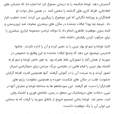
گسترش دهد. اوباما شکنجه را به درستی ممنوع کرد اما اجازه داد که سازمان های
اطلاعاتی، افراط کاری های گذشته را مخفی کنند. در همین حال دولت او
افشاگران و روزنامه نگارانی که این موضوع را پیگیری می کردند تحت تعقیب قرار
داد. نتیجه چه بود؟ ایالات متحده در مکان های بیشتری عملیات ضد تروریستی و
البته بدون موفقیت ظاهری انجام داد تا دونالد ترامپ مجموعه ابزاری بیشتری را
برای سرکوب کردن رقبایش داشته باشد.
ثانیا، اوباما و تیم او بهار عربی را بد تعبیر کرده و آن را اداره نکردند. جاشوا
لاندیس توضیح می دهد که پاسخ ایالات متحده به این وقایع به خصوص در
سوریه از همان آغاز با تصوراتی غلط همراه بود. به طور خاص اوباما و تیم او به
اشتباه بهار عربی را قیام هایی در مقیاسی بزرگ مردمی برای دموکراسی لیبرال
تصور کردند و به سرعت آن را در آغوش گرفتند. آنها همچنین قدرت افراط گرایان
خشونت طلب در مکان های شکست خورده و همچنین مقاومت رژیم های
اقتدارگرا را دست کم گرفتند. این سوءتفاهم ها به مداخله اوباما و نمایش آنها در
لیبی، دخالت های دیپلماتیک بی منطق در یمن، تقاضای فوری و اشتباه رفتن
اسد، منجر شد. اوباما زمانی تصمیم خروج از باتلاق سوریه را گرفت که به سختی
می توان آن را یک موفقیت دانست.