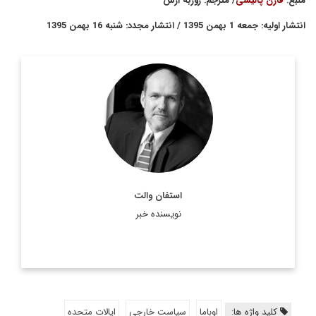
منبع:
فارن پالیسی
/ مترجم: روزبه آرش
انتشار اولیه: جمعه 1 بهمن 1395 / انتشار مجدد: شنبه 16 بهمن 1395
استفان مارتين والت (متولد 2 جولاي 1955) در امريكا و استاد
روابط بين الملل دانشگاه هاروارد است. وي چندين كتاب در همين
زمينه تاليف كرده است. والت بارها سياست ...
اطلاعات بیشتر
استفان والت
نویسنده خبر
کلید واژه ها:
اوباما
سیاست خارجی
ایالات متحده