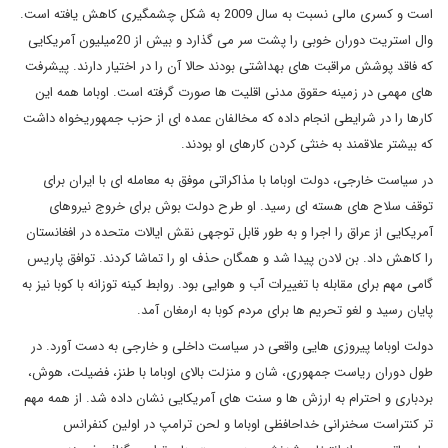
است و کسری مالی نسبت به سال 2009 به شکل چشمگیری کاهش یافته است.
وال استریت دوران خوبی را پشت سر می گذارد و بیش از 20میلیون آمریکایی
که فاقد پوشش مراقبت های بهداشتی بودند حالا آن را در اختیار دارند. پیشرفت
های مهمی در زمینه حقوق مدنی اقلیت ها صورت گرفته است. اوباما همه این
کارها را در شرایطی انجام داده که مخالفان عمده ای از حزب جمهوریخواه داشت
که بیشتر علاقمند به خنثی کردن کارهای او بودند.
در سیاست خارجی، دولت اوباما با مذاکراتی موفق به معامله ای با ایران برای
توقف سلاح های هسته ای رسید. او طرح دولت بوش برای خروج نیروهای
آمریکایی از عراق را اجرا و به طور قابل توجهی نقش ایالات متحده در افغانستان
را کاهش داد. بن لادن پیدا شد و همگان حذف او را تماشا کردند. توافق پاریس
گامی مهم برای مقابله با تغییرات آب و هوایی بود. روابط کینه توزانه با کوبا نیز به
پایان رسید و لغو تحریم ها برای مردم کوبا به ارمغان آمد.
دولت اوباما پیروزی هایی واقعی در سیاست داخلی و خارجی به دست آورد. در
طول دوران ریاست جمهوری، شان و منزلت بالای اوباما با طنز، فضیلت، هوش،
بردباری و احترام به ارزش ها و سنت های آمریکایی نشان داده شد. از همه مهم
تر کنتراست سخنرانی خداحافظی اوباما و لحن ترامپ در اولین کنفرانس