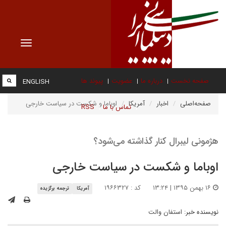
Toggle
vigation
صفحه نخست
درباره ما
عضویت
پیوند ها
ENGLISH
صفحه‌اصلی
اخبار
آمریکا
اوباما و شکست در سیاست خارجی
تماس با ما
RSS
هژمونی لیبرال کنار گذاشته می‌شود؟
اوباما و شکست در سیاست خارجی
۱۶ بهمن ۱۳۹۵ | ۱۳:۲۴
کد : ۱۹۶۶۳۲۷
آمریکا
ترجمه برگزیده
نویسنده خبر:
استفان والت