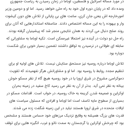
در مورد مساله اسرائیل و فلسطین، اوباما در زمان رسیدن به ریاست جمهوری
وعده داد که در پایان دوره اول خود به راه حلی خواهد رسید. اما او و دومین وزیر
امورخارجه اش یعنی جان کری، ساعت های بی پایانی از تلاش های دون کیشوت
وار و بیهوده را به این مساله اختصاص دادند. متاسفانه استاندارهایی که آنان برای
روند صلح دنبال می کردند به همان نتایجی منجر شد که پیشینیان گرفته بودند.
راه حل دو دولت در آینده نیز احتمالا غیرممکن است. تکیه اوباما به مشاورانی که
سابقه ای طولانی در نرسیدن به توافق داشتند تضمین بسیار خوبی برای شکست
دوباره بود.
تلاش اوباما درباره روسیه نیز مستحق ستایش نیست. تلاش های اولیه او برای
تنظیم مجدد روابط با روسیه بود. اما او و مشاورانش هرگز نفهمیدند که تقویت
دموکراسی مشروع در شرق اروپا یا در خود روسیه هیچ گاه از نظر مسکو خوش
بینانه به نظر نمی آید. بدتر از آن به نظر می رسید کاخ سفید در زمینه بحران
اوکراین و ضمیمه شدن کریمه به خاک روسیه، در خواب است. اقدامات مسکو در
بسیاری از سطوح مایه تاسف است اما اوباما و افرادی که مسئول سیاست های
ایالات متحده در شرق اروپا هستند نباید در این زمینه شگفت زده می شدند.
قدرت های بزرگ همیشه به وقایع نزدیک مرزهای خود حساس هستند و مشخص
بود که چرخش اوکراین یا گرجستان به سمت ناتو و غرب، انگیزه هایی برای توقف