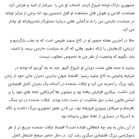
جمهوری باراک اوباما شروع کردم. انتخاب او من را سرشار از امید و هراس کرد:
فصاحت کلامی و هوش قابل مشاهده او قابل تحسین بود اما برخی از غرایز اوباما
در سیاست خارجی من را به بدگمانی هایی درباره دستورکار بلندپروازانه او، وادار
می کرد.
حالا در آخرین هفته حضور او در کاخ سفید طبیعی است که به عقب بازگردیم و
ارزیابی کارهایش را ارائه دهیم. وقتی که کار به سیاست خارجی برسد با تاسف
باید بگویم که وضعیت از نظر من به خصوص مطلوب نیست.
بیایید با جنبه های مثبت دوران او شروع کنیم. باید به یاد آوریم که اوباما در
شرایط وخیمی به کاخ سفید رسید. اقتصاد جهان بدترین بحران مالی خود از زمان
رکود بزرگ را تجربه می کرد و ایالات متحده در آستانه یک بحران کامل اقتصادی
قرار داشت. بیکاری افزایش یافته بود و میلیون ها آمریکایی خانه های خود را بر
اساس قانون سلب حق مالکیت، از دست داده بودند. ایالات متحده در دو جنگ
نافرجام و غیرقابل پیروزی فرورفته بود، بن لادن هنوز تصویری بزرگ داشت و نگاه
به آمریکا در بسیاری از نقاط جهان بدبینانه بود.
از آن زمان به بعد چه اتفاقاتی افتاده است؟ اقتصاد ایالات متحده سریع تر از هر
دموکراسی بزرگ اقتصادی دیگری رشد کرد. در حال حاضر سطح اشتغال کامل