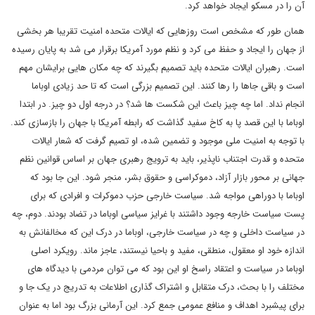
آن را در مسکو ایجاد خواهد کرد.
همان طور که مشخص است روزهایی که ایالات متحده امنیت تقریبا هر بخشی
از جهان را ایجاد و حفظ می کرد و نظم مورد آمریکا برقرار می شد به پایان رسیده
است. رهبران ایالات متحده باید تصمیم بگیرند که چه مکان هایی برایشان مهم
است و باقی جاها را رها کنند. این تصمیم بزرگی است که تا حد زیادی اوباما
انجام نداد. اما چه چیز باعث این شکست ها شد؟ در درجه اول دو چیز. در ابتدا
اوباما با این قصد پا به کاخ سفید گذاشت که رابطه آمریکا با جهان را بازسازی کند.
با توجه به امنیت ملی موجود و تضمین شده، او تصیم گرفت که شعار ایالات
متحده و قدرت اجتناب ناپذیر، باید به ترویج رهبری جهان بر اساس قوانین نظم
جهانی بر محور بازار آزاد، دموکراسی و حقوق بشر، منجر شود. این جا بود که
اوباما با دوراهی مواجه شد. سیاست خارجی حزب دموکرات و افرادی که برای
پست سیاست خارجه وجود داشتند با غرایز سیاسی اوباما در تضاد بودند. دوم، چه
در سیاست داخلی و چه در سیاست خارجی، اوباما در درک این که مخالفانش به
اندازه خود او معقول، منطقی، مفید و باحیا نیستند، عاجز ماند. رویکرد اصلی
اوباما در سیاست و اعتقاد راسخ او این بود که می توان مردمی با دیدگاه های
مختلف را با بحث، درک متقابل و اشتراک گذاری اطلاعات به تدریج در یک جا و
برای پیشبرد اهداف و منافع عمومی جمع کرد. این آرمانی بزرگ بود اما به عنوان