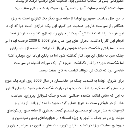
مطبوعاتی پس از انتخاب شدنش بود. صحبت های ترامپ گزاف، فریبنده،
سواستفاده گرانه، جسارت آمیز و تحقیرآمیز نسبت به هنجارهای سنتی بود.
با این حال ریاست جمهوری اوباما از جنبه های دیگر یک تراژدی است به ویژه
هنگامی از سیاست خارجی صحبت می کنیم. این یک تراژدی است چرا که اوباما
این فرصت را داشت تا نقش آمریکا در جهان را بازسازی کند و به نظر نیز قصد
انجام این کار را داشت. بحران های بین سال های 2008 تا 2009 فرصت ایده آلی
بود تا استراتژی شکست خورده هژمونی لیبرال که ایالات متحده از زمان پایان
جنگ سرد به دنبال آن بود، کنار گذاشته شود اما در پایان اوباما این رویکرد آشنا
اما شکست خورده را کنار نگذاشت. نتیجه آن یک میراث اشتباه در سیاست
خارجی بود که کمک کرد دونالد ترامپ به کاخ سفید برسد.
برای شروع، اوباما به تشدید جنگ در افغانستان در سال 2009 روی آورد یک موج
بی معنی که محکوم به شکست بود و در نهایت شکست هم خورد. به جای اذعان
به این که منافع ایالات متحده حداقلی است و جنگ غیرقابل پیروزی، سیاست
های او در طولانی مدت به هیچ هدفی گره نخورد تا مقدار زیادی از زمان و
توجهات به هدر برود. او همچنین تصمیم گرفت بسیاری از جنبه های رویکردهای
دولت بوش در جنگ با ترور به ویژه استفاده از هواپیماهای بدون سرنشین و
نیروهای عملیات ویژه در تعقیب کردن تروریست های مظنون در سراسر جهان را