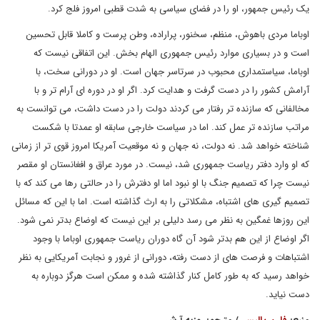
یک رئیس جمهور، او را در فضای سیاسی به شدت قطبی امروز فلج کرد.
اوباما مردی باهوش، منظم، سخنور، پراراده، وطن پرست و کاملا قابل تحسین
است و در بسیاری موارد رئیس جمهوری الهام بخش. این اتفاقی نیست که
اوباما، سیاستمداری محبوب در سرتاسر جهان است. او در دورانی سخت، با
آرامش کشور را در دست گرفت و هدایت کرد. اگر او در دوره ای آرام تر و با
مخالفانی که سازنده تر رفتار می کردند دولت را در دست داشت، می توانست به
مراتب سازنده تر عمل کند. اما در سیاست خارجی سابقه او عمدتا با شکست
شناخته خواهد شد. نه دولت، نه جهان و نه موقعیت آمریکا امروز قوی تر از زمانی
که او وارد دفتر ریاست جمهوری شد، نیست. در مورد عراق و افغانستان او مقصر
نیست چرا که تصمیم جنگ با او نبود اما او دفترش را در حالتی رها می کند که با
تصمیم گیری های اشتباه، مشکلاتی را به ارث گذاشته است. اما با این که مسائل
این روزها غمگین به نظر می رسد دلیلی بر این نیست که اوضاع بدتر نمی شود.
اگر اوضاع از این هم بدتر شود آن گاه دوران ریاست جمهوری اوباما با وجود
اشتباهات و فرصت های از دست رفته، دورانی از غرور و نجابت آمریکایی به نظر
خواهد رسید که به طور کامل کنار گذاشته شده و ممکن است هرگز دوباره به
دست نیاید.