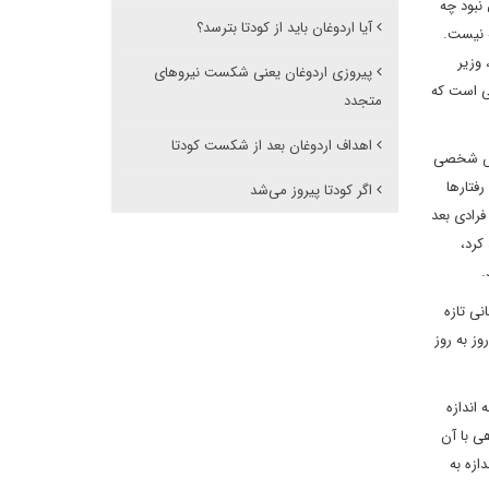
نبود چه
آیا اردوغان باید از کودتا بترسد؟
ه نیست.
وزیر
پیروزی اردوغان یعنی شکست نیروهای
عی است که
متجدد
اهداف اردوغان بعد از شکست کودتا
باس شخصی
فتارها
اگر کودتا پیروز می‌شد
فرادی بعد
د کرد،
.
نی تازه
وز به روز
اندازه
ی با آن
ازه به