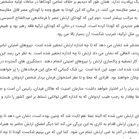
تیک پرقدرت ندارد. همان طور که دیدیم بر خلاف تمامی کودتاها در ساعات اولیه مشخص 
ای مصر مقایسه می کنند، در حالی که این کودتا به هیچ وجه با کودتای مصر قابل مقایس
به مراتب بیشتر است. دوم این که کودتای ارتش مصر با فرماندهی عبدالفتاح السیسی، 
بر جدیدی که کودتا کرده است، کیست در حالی که کودتای ترکیه فاقد رهبر بود و طبی
می مثل ترکیه، ضریب شکست آن بسیار بالا می رود.
اعی منتشر شد نشان می دهد که تا چه اندازه ارتش تحقیر شده است. نیروهای امنیتی ل
ردند، اتفاقی که نشان می داد ارتش تا چه اندازه تحقیر شده است. به نظر می رسد این ر
کار تصفیه و پاکسازی ارتش را نیروهای امنیتی انجام دهند. دستگیری های گسترده در 
وزارت دادگستری ترکیه در حدود 6 هزار نفر بازداشت شده اند، موید این ادعا است. بی شک کسانی که جای این فرماندهان را پر خواهن
ن خواهند بود. افرادی که عملا و تا مغز استخوان فرمان بردار شخص اردوغان هستند
درت برتر را در اختیار خواهد داشت؛ سازمان امنیت که هاکان فیدان، رئیس آن است و جا
وفادار به رجب طیب اردوغان که به اندازه کافی توانایی تسلط بر امور کشور را دارد و ر
ضای ارتش نمی شده که البته عملا هم ثابت شد که چنین بوده است، نشان می دهد تا چه 
 درون ارتش اقدام به کاری به این بزرگی می کند اما دیگر اعضای ارتش حاضر به همراه
ساله در آخر به ضرر ارتش تمام می شود. کما این که می بینیم شکست کودتا تا چه اند