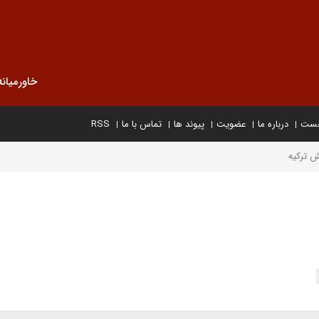
خاورمیانه
خست
درباره ما
عضویت
پیوند ها
تماس با ما
RSS
ش ترکیه