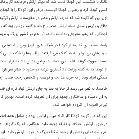
ثالثا، با شکست این کودتا ثابت شد که دیگر ارتش فرمانده کاریزما
کسی کودتا کرد و رهبران کودتا کیستند. برخی این کودتا را با کودت
اول این که ثابت شد که قدرت ارتش مصر در مقایسه با ارتش ترکیه 
دفاع و رئیس سابق ستاد ارتش مصر رخ داد و کاملا روشن بود که ره
کودتایی که رهبر معروفی نداشته باشد، آن هم در کشور بزرگ و مه
رابعا، صحنه ای که بعد از کودتا در شبکه های تلویزیونی و اجتم
سربازهای بی نوا را به باد کتک می گرفتند و افسرها را شکنجه می ک
تعمدا صورت گرفته باشد. این اتفاق همچنین نشان داد که قرار است 
از کودتا که به گفته 
همگی افراد وفادار به حزب عدالت و توسعه و شخص رجب طیب اردوغا
خامسا، به نظر می رسد از حالا به بعد به جای ارتش نهاد تازه ای ق
به آن دمیده و ساختاری جدید برای آن تعریف کرده است. نهادی کاملا 
نیز بر قدرت آن افزوده خواهد شد.
این که می گویند کودتا کار افراد میانی ارتش بوده و شامل همه اع
در درون ارتش اختلاف و تفرقه وجود دارد. هنگامی که یک گروهی در
نمی شوند، این نشان از وجود شکاف بزرگ در درون ارتش دارد. این م