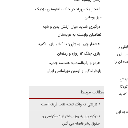
انفجار یک پهپاد در خاک بلغارستان نزدیک
مرز رومانی
درگیری شدید میان ارتش یمن و شبه
نظامیان وابسته به عربستان
هشدار چین به ژاپن: با آتش بازی نکنید
یقی را
بازی جنگ ۱۲ روزه و رمضان
سی این
ده آن را
هرمز و باب‌المندب؛ هندسه جدید
بازدارندگی و آزمون دیپلماسی ایران
 ارتش
ودتا
مطالب مرتبط
که به
شرکتی که واگنر ترکیه لقب گرفته است
 به این
ترکیه روز به روز بیشتر از دموکراسی و
حقوق بشر فاصله می گیرد