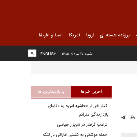
پرونده هسته ای
اروپا
آمریکا
آسیا و آفریقا
شنبه ۱۷ مرداد ۱۴۰۵
ENGLISH
آخرین خبرها
پر بازدیدترین ها
گذار خزر از «حاشیه امن» به «فضای
بازدارندگی متراکم
ترامپ گرفتار در شن‌زار سیاسی
حمله موشکی به کشتی اماراتی در تنگه