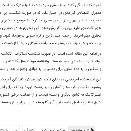
اندیشکده کارنگی که در خط مشی خود به دمکراتها نزدیک تر است در ا
مدیران اقتصادی کارآمدی در اختیار دارد که در صورت شکست این دور
مدیریت کنند و تهران نیز در دور بعدی مذاکرات از موضع کاملا برتر
های اقتصادی علیه ایران را افزایش دهد، این تحریم ها در صورتی 
تجاری مهم آمریکا از جمله هند، ژاپن و کره جنوبی برخوردار شود
چه بوده و هر طرف که بیشتر مقصر باشد، شرکای خود را از دست خو
در ادامه این مقاله آمده است: در صورت شکست مذاکرات، انگشت ات
تواند تعهد و پایبندی خود به مفاد توافقنامه موقت سال گذشته را با
واشنگتن را به عدم تمایل برای دستیابی به توافق جامع از همان ابتد
این اندیشکده آمریکایی در پایان تأکید کرد: مذاکره کنندگان آمریک
روسیه، انگلیس، فرانسه و آلمان را نیز بدست آورند چرا که برای اجرا
استراتژیک به کشور دیگری وابسته نیست و از حمایت برخی کشورها 
هیچ توافقی حاصل نشود، این آمریکا و متحدان اروپایی اش هستند 
کلید واژه ها:
شکست مذاکرات
کارنگی
برنامه هسته 