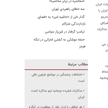
«محاصره در برابر محاصره»
ولت ایران
سه خطای راهبردی تهران
ران را
تحریم
گذار خزر از «حاشیه امن» به «فضای
شرکای
بازدارندگی متراکم
مذاکرات
ترامپ گرفتار در شن‌زار سیاسی
حمله موشکی به کشتی اماراتی در تنگه
ن می
هرمز
ند
مطالب مرتبط
ن،
لحاظ
اختلافات چشمگیر در مواضع طرفین باقی
نانچه
است
مذاکرات فشرده دوجانبه تیم مذاکره کننده
ایران
هر توافقی با ایران قبل از موفقیت در کنگره