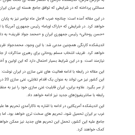
مسائلی پرداخته که در شرایطی که توافق جامع هسته ای میان ایران و گروه 1+5 حاصل نشود، در سطح جامعه بین المل
خواهد کرد. در شرایطی که «باراک اوباما» رئیس جمهوری آمریکا با انت
«حسن روحانی» رئیس جمهوری ایران و «محمد جواد ظریف» به دلیل د
اندیشکده کارنگی همچنین مدعی شد: با این وجود، محمدجواد ظریف
خواهد کرد. ظریف انتخاب مسلم روحانی برای رهبری مذاکرات از جا
نیازمند است. و در این شرایط بسیار احتمال دارد که این اولین و 
این مقاله در رابطه با ادامه فعالیت های غنی سازی در ایران نوشت
از سر بگیرد. علاوه براین، ایران قابلیت غنی سازی خود را نیز به م
رابطه با سانتریفیوژهای جدید نیز ادامه خواهد داد.
این اندیشکده آمریکایی در ادامه با اشاره به ناکارآمدی تحریم ها 
غرب بر ایران تحمیل شود، تحریم های سخت تری خواهد بود، اما با 
جامع علیه این کشور، تحمل این تحریم های جدید نیز ممکن خواهد بود
کمک خواهند کرد.