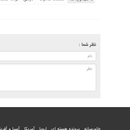
نظر شما :
خاورمیانه
پرونده هسته ای
اروپا
آمریکا
آسیا و آفریق