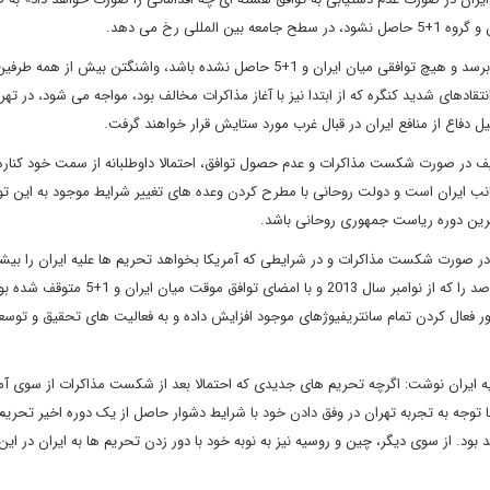
لی رخ می دهد.
در این مقاله آمده است: چنانچه ضرب الاجل ماه نوامبر نیز به پایان برسد و هیچ توافقی میان ایران و 1+5 حاصل نشده باشد، واشنگتن بیش ا
قادهای شدید کنگره که از ابتدا نیز با آغاز مذاکرات مخالف بود، مواجه می شود، در تهر
فاع از منافع ایران در قبال غرب مورد ستایش قرار خواهند گرفت.
 در صورت شکست مذاکرات و عدم حصول توافق، احتمالا داوطلبانه از سمت خود کناره
نب ایران است و دولت روحانی با مطرح کردن وعده های تغییر شرایط موجود به این تو
آخرین دوره ریاست جمهوری روحانی باشد.
: در صورت شکست مذاکرات و در شرایطی که آمریکا بخواهد تحریم ها علیه ایران را بیشت
این کشور نیز می تواند به عنوان یک اقدام تقابلی، غنی سازی 20 درصد را که از نوامبر سال 2013 و 
نظور فعال کردن تمام سانتریفیوژهای موجود افزایش داده و به فعالیت های تحقیق و توسع
علیه ایران نوشت: اگرچه تحریم های جدیدی که احتمالا بعد از شکست مذاکرات از سوی آم
توجه به تجربه تهران در وفق دادن خود با شرایط دشوار حاصل از یک دوره اخیر تحریم
. از سوی دیگر، چین و روسیه نیز به نوبه خود با دور زدن تحریم ها به ایران در این 