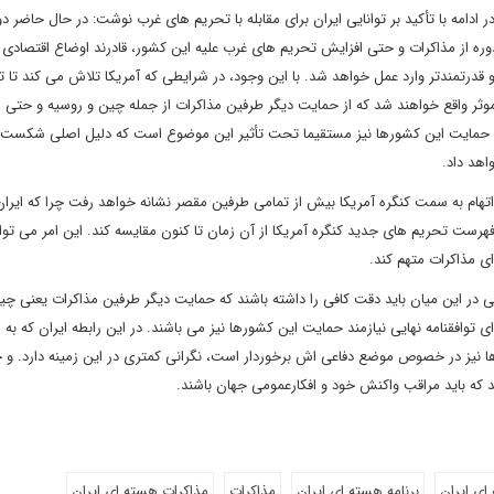
دامه با تأکید بر توانایی ایران برای مقابله با تحریم های غرب نوشت: در حال حاضر د
ه از مذاکرات و حتی افزایش تحریم های غرب علیه این کشور، قادرند اوضاع اقتصادی ای
 و قدرتمندتر وارد عمل خواهد شد. با این وجود، در شرایطی که آمریکا تلاش می کند تا 
موثر واقع خواهند شد که از حمایت دیگر طرفین مذاکرات از جمله چین و روسیه و حتی 
. و حمایت این کشورها نیز مستقیما تحت تأثیر این موضوع است که دلیل اصلی شکست 
اهد داد.
هام به سمت کنگره آمریکا بیش از تمامی طرفین مقصر نشانه خواهد رفت چرا که ایرا
 فهرست تحریم های جدید کنگره آمریکا از آن زمان تا کنون مقایسه کند. این امر می توا
ای مذاکرات متهم کند.
ایی در این میان باید دقت کافی را داشته باشند که حمایت دیگر طرفین مذاکرات یعنی چی
ی توافقنامه نهایی نیازمند حمایت این کشورها نیز می باشند. در این رابطه ایران که به 
نیز در خصوص موضع دفاعی اش برخوردار است، نگرانی کمتری در این زمینه دارد. و چ
که باید مراقب واکنش خود و افکارعمومی جهان باشند.
اي ايران
برنامه هسته ای ایران
مذاکرات
مذاكرات هسته اي ايران