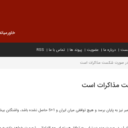
خاورمیانه
خست
درباره ما
عضویت
پیوند ها
تماس با ما
RSS
ی در صورت شکست مذاکرات است
ست مذاکرات است
اندیشکده کارنگی در مقاله ای نوشت که چنانچه ضرب الاجل ماه نوامبر نیز به پایان برسد و هیچ توافقی میان ایران و 1+5 حاص
«ایران در صورت عدم دستیابی به توافق هسته ای چه اقداماتی را صورت خواهد داد» به 