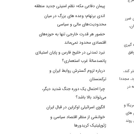
پیمان دفاعی مکه؛ نظم امنیتی جدید منطقه
اندی برنهام؛ وعده های بزرگ در میان
ز همه طرفین ضرر
محدودیت‌های مالی و سیاسی
ان،
حضور هر قدرت خارجی تنها به حوزه‌های
اقتصادی محدود نمی‌ماند
 گیری
نبرد تمدنی در خلیج فارس و پایان استیلای
افق
پانصدسالۀ غرب استعماری؟
درباره لزوم گسترش روابط ایران و
ر کند،
با امضای توافق موقت میان ایران و 1+5 متوقف شده بود، مجددا
ترکمنستان
ه در
چرا احتمال یک دوره جنگ شدید دیگر،
می‌تواند بالا باشد؟
ریکا و
الگوی اسرائیلی اوکراین در قبال ایران
 های
خوانشی از منظر اقتصاد سیاسی و
روند
ژئوپلیتیک کریدورها