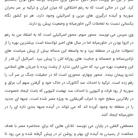
کرد. این در حالی است که به رغم اختلافی که میان ایران و ترکیه بر سر بحران
سوریه و آینده درگیری های عربی و اسرائیلی وجود دارد، هر دو کشور نگاه
یکسانی نسبت به تعاملات آتی خاورمیانه و وضعیت پیش رو دارند.
وی سپس می نویسد: محور سوم، محور اسرائیلی است که به اعتقاد من به رغم
در انزوا بودن در خاورمیانه اما در سال های اخیر توانسته است بیشترین بهره را از
تحولات جاری در منطقه ببرد و به واسطه این مساله بیش از پیش سیاست های
نژادپرستانه و خصمانه و جنایت های روزانه اش را پیش ببرد. اسرائیل آن قدر از
این وضعیت بهره می برد که حتی ابایی ندارد از پشت پرده با جریان های اسلامی
تندرو پیمان ببندد. محور چهارم، محوری است که در حقیقت جنگ بر سر آب را
رقم زده است. ترکیه با احداث سد آتاتورک در خاک خود و گرفتن سهم آب عراق و
سوریه از رود فرات و اتیوپی با احدات سد نهضت اتیوپی که باعث ایجاد خصومت
در بالاترین سطح خود با اعراب آفریقایی به ویژه مصر شده است، جبهه ای جدید
را در منطقه به وجود آورده اند که می تواند در آینده جبهه بندی تازه ای را در
خاورمیانه ایجاد کنند.
مصطفی الفقی در پایان می نویسد: تلاش هایی که برای محاصره مصر با هدف
ممانعت از رسیدن به آینده ای بهتر و روشن تر در پیش گرفته شده و می رود تا