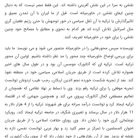
نقشی به سزا در این نقش آفرینی داشته اند. این فقط مصر نیست که به دنبال
چنین ایفای نقشی در خاورمیانه است. قبل از ما ایران با آن تمدن عمیق و
تاثیرگذارش یا ترکیه با آن ثقل سیاسی در خور توجهش یا حتی رژیم طغیان گری
مثل اسرائیل تلاش کرده اند هر کدام به نحوی و مطابق با مصالح خود چنین
نقشی را برای خود در خاورمیانه تعریف کنند.
نویسنده سپس محورهایی را در خاورمیانه متصور می شود و می نویسد: ما باید
برای بررسی اوضاع خاورمیانه چند محور را مد نظر داشته باشیم. اولین آن محور
ترکیه است. ترکیه ای که آتاتورک موسس آن بود و در طول سال های اخیر
همواره تلاش کرده است از طریق جریان اسلامی سیاسی خود در منطقه نفوذ
کند. بعد از تجربه شکست خورده نجم الدین اربکان، رجب طیب اردوغان توانست
تجربه موفقی را برای ترکیه رقم بزند. وی با تسلط بر نهاد نظامی که همچنان از
تعالیم مصطفی کمال آتاتورک پیروی می کند و همچنین جهشی که در اقتصاد
ترکیه ایجاد کرد و توانست درآمد سرانه برای هر شهروند ترکیه را از 4 هزار دلار به
11 هزار دلار در سال برساند و تغییری شگرف در جامعه ترکیه ایجاد کند، رویکرد
نوعثمانی گری خود را نشان داد. وی رویای خلافت اسلامی را از طریق جریان
اخوان المسلمین با تمرکز بر مصر کلید زد و بهار عربی توانست نفسی تازه به
نقشه او بدمد. بعد از آن رفتارهایی از خود نشان داد که از سوی یک کشوری که