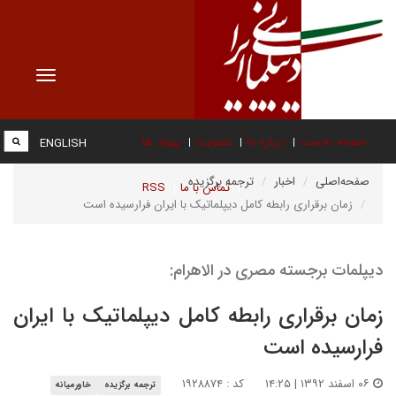
Toggle
vigation
صفحه نخست
درباره ما
عضویت
پیوند ها
ENGLISH
صفحه‌اصلی
اخبار
ترجمه برگزیده
تماس با ما
RSS
زمان برقراری رابطه کامل دیپلماتیک با ایران فرارسیده است
دیپلمات برجسته مصری در الاهرام:
زمان برقراری رابطه کامل دیپلماتیک با ایران
فرارسیده است
۰۶ اسفند ۱۳۹۲ | ۱۴:۲۵
کد : ۱۹۲۸۸۷۴
ترجمه برگزیده
خاورمیانه