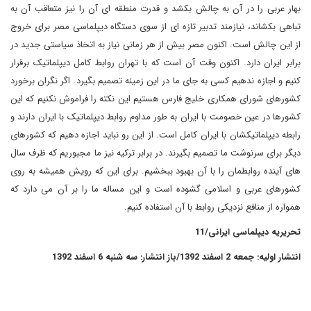
بهار عربی را در آن به چالش بکشد و قدرت منطقه ای آن را نیز متعاقب آن به
تباهی بکشاند، نیازمند تدبیر تازه ای از سوی دستگاه دیپلماسی مصر برای خروج
از این چالش است. اکنون مصر بیش از هر زمانی نیاز به اتخاذ سیاستی جدید در
برابر ایران دارد. اکنون وقت آن است که با تهران روابط کامل دیپلماتیک برقرار
کنیم و اجازه ندهیم کسی به جای ما در این زمینه تصمیم بگیرد. اگر نگران برخورد
کشورهای شورای همکاری خلیج فارس هستیم این نکته را فراموش نکنیم که این
کشورها در عین خصومت با ایران به طور مداوم روابط دیپلماتیک با ایران دارند و
رابطه دیپلماتیکشان با ایران کامل است. از این رو نباید اجازه دهیم که کشورهای
دیگر برای سرنوشت ما تصمیم بگیرند. در برابر ترکیه نیز ما مجبوریم که ظرف سال
های آینده روابطمان را با آن بهبود ببخشیم. برای این که رویش همیشه به روی
کشورهای عربی و اسلامی گشوده است و این مساله ما را بر آن می دارد که
همواره از منافع نزدیکی روابط با آن استفاده کنیم.
تحریریه دیپلماسی ایرانی/11
انتشار اولیه: جمعه 2 اسفند 1392/باز انتشار: سه شنبه 6 اسفند 1392