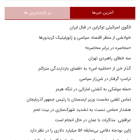
آخرین خبرها
پر بازدیدترین ها
الگوی اسرائیلی اوکراین در قبال ایران
خوانشی از منظر اقتصاد سیاسی و ژئوپلیتیک کریدورها
«محاصره در برابر محاصره»
سه خطای راهبردی تهران
گذار خزر از «حاشیه امن» به «فضای بازدارندگی متراکم
ترامپ گرفتار در شن‌زار سیاسی
حمله موشکی به کشتی اماراتی در تنگه هرمز
تماس تلفنی نخست وزیر ارمنستان با رئیس جمهور آذربایجان
هشدار حماس نسبت به تشدید شهرک‌سازی در بیت‌ لحم
عراقچی: مذاکرات با عمان در حال انجام است
ژاپن بودجه دفاعی بی‌سابقه ۵۶ میلیارد دلاری را در نظر دارد