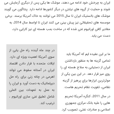
ایران به چرخش خود ادامه می دهند، موشک ها یکی پس از دیگری آزمایش می
شوند و حمایت از گروه های نیابتی در دیگر کشورها ادامه دارد. پنتاگون می گویند
موشک های بالستیک ایران تا سال 2015 می توانند به خاک آمریکا برسند. برخی
موسسه های تحقیقاتی نیز پیش بینی می کنند ایران تا اواسط سال 2014، به
مقادیر کافی اورانیوم غنی شده که در ساخت بمب هسته ای نیز کارایی دارد،
دست می یابد.
در چند ماه آینده راه حل یابی از
ما بر این عقیده ایم که آمریکا باید
سوی آمریکا اهمیت ویژه ای دارد.
تمامی گزینه ها به منظور بازداشتن
ایالات متحده با قرار دادن اقتصاد
ایران از دستیابی به سلاح هسته ای را
ایران در آستانه سقوط می تواند
روی میز قرار دهد. در این بین یکی از
اهرمی در چانه زنی برای راه حل
موثرترین ابزارها برای پرهیز از گزینه
دیپلماتیک به دست آورد و ایران را
نظامی، تقویت نظام تحریم هاست.
به عمل به تعهدات بین الملی
در سال 2011، کنگره آمریکا تحریم
شامل تعلیق غنی سازی اورانیوم ،
هایی را علیه بانک مرکزی جمهوری
ترغیب کند.
اسلامی و صادرات نفتی، تصویب کرد.