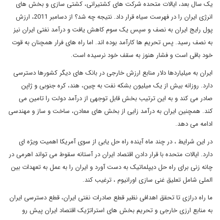
یک سال بعد، ایالات متحده شرکت های کشتیرانی، کشتی سازی و بخش های
انرژی ایران را در فهرست سیاه قرار داد. نتیجه چه شد؟ از دسامبر 2011، ارزش
پول رایج ایران به نصف و سپس یک سوم کاهش یافت و درآمد نفتی ایران نیز
به نصف رسید. پس تحریم ها کارآمد بوده اند. اما راه های فرار همچنان به قوت
خود باقی است و فشار هنوز به سقف خود نرسیده است.
ایران به میلیاردها دلار منابع ارزش خارجی در بانک های دیگر کشورها دسترسی
دارد. روزانه بیش از یک میلیون بشکه نفت به چین، هند، کره جنوبی و ژاپن
صادر می کند و به این ترتیب بخش قابل توجهی از درآمد دولت را تامین می
کند. همچنین ایران به درآمد زایی از بخش های معادن، ساخت و ساز و مهندسی
ادامه می دهد.
در این شرایط ، در چند ماه آینده راه حل یابی از سوی آمریکا اهمیت ویژه ای
دارد. ایالات متحده با قرار دادن اقتصاد ایران در آستانه سقوط می تواند اهرمی در
چانه زنی برای راه حل دیپلماتیک به دست آورد و ایران را به عمل به تعهدات بین
الملی شامل تعلیق غنی سازی اورانیوم ، ترغیب کند.
ما راه درازی تا تحقق اهدافی نظیر قطع صادرات نفتی ایران، قطع دسترسی ایران
به منابع ارزی خارجی و تحریم بخش های استراتژیک اقتصاد ایران پیش رو