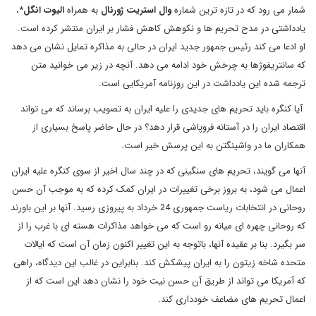
شمار می رود که در تازه ترین شماره
وال استریت ژورنال
به همراه
الیوت انگل
*،
یادداشتی در مدح تحریم ها و نکوهش کاهش فشار بر ایران منتشر کرده است.
او ادعا می کند رئیس جمهور جدید ایران در حالی به مذاکره تمایل نشان می دهد
که سانتریفوژها به چرخش خود ادامه می دهد. آنچه در زیر می خوانید متن
ترجمه شده این یادداشت در این روزنامه آمریکایی است.
آیا کنگره باید تحریم های جدیدی را علیه ایران به تصویب برساند که می تواند
اقتصاد ایران را در آستانه فروپاشی قرار دهد؟ در حال حاضر پاسخ بسیاری از
همکاران ما در واشینگتن به این پرسش خیر است.
آنها می گویند، تحریم های سنگینی که در چند سال اخیر از سوی کنگره علیه ایران
اعمال می شود، به بروز برخی تغییرات در ایران کمک کرده که به موجب آن حسن
روحانی در انتخابات ریاست جمهوری 24 خرداد به پیروزی رسید. آنها بر این باورند
که روحانی چهره ای میانه رو است که می خواهد مذاکرات هسته ای با غرب را از
سر بگیرد. بنا بر عقیده آنها، باتوجه به این تغییر اکنون زمان آن است که ایالات
متحده شاخه زیتون را به ایران پیشکش کند. بنابراین در غالب این دیدگاه، راهی
که آمریکا می تواند از طریق آن حسن نیت خود را نشان دهد این است که از
اعمال تحریم های مضاعف خودداری کند.