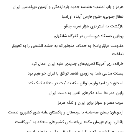
هرمز و باب‌المندب؛ هندسه جدید بازدارندگی و آزمون دیپلماسی ایران
قفقاز جنوبی؛ خلیج فارسِ آینده اوراسیا
بازگشت به استراتژی هزار ضربه چاقو
پویایی دستگاه دیپلماسی در گذرگاه شانگهای
مقاومت عراق پاسخ به حملات متجاوزانه به حشد الشعبی را به تعویق
انداخت
خزانه‌داری آمریکا تحریم‌های جدیدی علیه ایران اعمال کرد
بسنت مدعی شد: به زودی شاهد توافق با ایران خواهیم بود
اسحاق دار: امیدواریم توافق مکه به ثبات در منطقه کمک کند
پایان عمر ۵۰ ساله دلارهای نفتی به دست ایران
عبرت مصر و سوئز برای ایران و تنگه هرمز
اردوغان: پیمان سه‌جانبه با عربستان و پاکستان علیه هیچ کشوری نیست
زاکانی: پیام «پیمان مکه» بی‌اعتمادی کشورهای منطقه به آمریکاست
یمن: هر کشوری که در کنار عربستان قرار بگیرد، متجاوز است