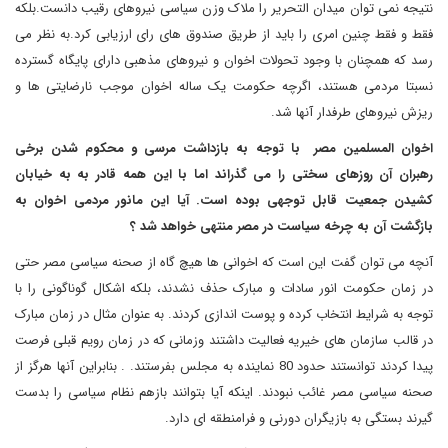
نتیجه نمی توان میدان التحریر را ملاک وزن سیاسی نیروهای رقیب دانست.بلکه
فقط و فقط چنین امری را باید از طریق صندوق های رای ارزیابی کرد.به نظر می
رسد که همچنان با وجود تحولات اخوان و نیروهای مذهبی دارای پایگاه گسترده
نسبتا مردمی هستند، اگرچه حکومت یک ساله اخوان موجب نارضایتی ها و
ریزش نیروهای طرفدار آنها شد.
اخوان المسلمین مصر با توجه به بازداشت مرسی و محکوم شدن برخی
رهبران آن روزهای سختی را می گذراند اما با این همه قادر به به خیابان
کشیدن جمعیت قابل توجهی بوده است. آیا این مانور مردمی اخوان به
بازگشت آن به چرخه سیاست در مصر منتهی خواهد شد ؟
آنچه می توان گفت این است که اخوانی ها هیچ گاه از صحنه سیاسی مصر حتی
در زمان حکومت انور سادات و مبارک حذف نشدند، بلکه اشکال گوناگونی را با
توجه به شرایط انتخاب کرده و پوست اندازی کردند. به عنوان مثال در زمان مبارک
در قالب سازمان های خیریه فعالیت داشتند وزمانی که در زمان رویم قبلی فرصت
پیدا کردند توانستند حدود 80 نماینده به مجلس بفرستند. . بنابراین آنها هرگز از
صحنه سیاسی مصر غائب نبودند. اینکه آیا بتوانند بازهم نظام سیاسی را بدست
گیرند بستگی به بازیگران دورنی و فرامنطقه ای دارد.