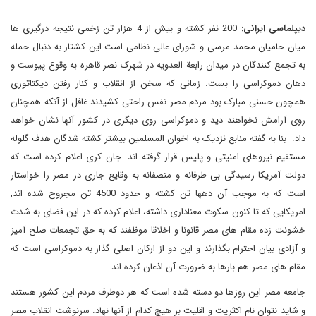
دیپلماسی
ایرانی:
200 نفر کشته و بیش از 4 هزار تن زخمی نتیجه درگیری ها
میان حامیان محمد مرسی و شورای عالی نظامی است.این کشتار به دنبال حمله
به تجمع کنندگان در میدان رابعة العدویه در شهرک نصر قاهره به وقوع پیوست و
دهان دموکراسی را بست. زمانی که سخن از انقلاب و کنار رفتن دیکتاتوری
همچون حسنی مبارک بود مردم مصر نفس راحتی کشیدند غافل از آنکه همچنان
روی آرامش نخواهند دید و دموکراسی روی دیگری در کشور آنها نشان خواهد
داد. بنا به گفته منابع نزدیک به اخوان المسلمین بیشتر کشته شدگان هدف گلوله
مستقیم نیروهای امنیتی و پلیس قرار گرفته اند. جان کری اعلام کرده است که
دولت آمریکا رسیدگی بی طرفانه و منصفانه به وقایع جاری در مصر را خواستار
است که به موجب آن دهها تن کشته و حدود 4500 تن مجروح شده اند,
امریکایی که تا کنون سکوت معناداری داشته، اعلام کرده که در این فضای به شدت
خشونت زده مقام های مصر قانونا و اخلاقا موظفند که به حق تجمعات صلح آمیز
و آزادی بیان احترام بگذارند و این دو از ارکان اصلی گذار به دموکراسی است که
مقام های مصر هم بارها به ضرورت آن اذعان کرده اند.
جامعه مصر این روزها دو دسته شده است که هر دوطرف مردم این کشور هستند
و شاید نتوان نام اکثریت و اقلیت بر هیچ کدام از آنها نهاد. سرنوشت انقلاب مصر