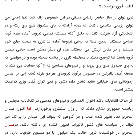
قطب
قوی
تر
است
؟
نمی توان در حال حاضر ارزیابی دقیقی در این خصوص ارائه کرد. تنها زمانی می
توان ارزیابی مناسبی داشت که مردم آزادانه به پای صندوق های رای رفته و در
انتخاباتی آزاد شرکت کنند. به دلیل آنکه همیشه تمامی نیروها آماده همه گونه
اقدامی نیستند. بدین معنا که برخی نیروها آماده فداکاری به قیمت جان خود
هستند و در مقابل ارتش می ایستند، عده ای دیگر ممکن است حامی همین
گروه باشند اما ترجیح دهند با محافظه کاری در پشت صحنه بوده و در مواقعی که
به پای صندوق های رای بروند و از نیروهای سیاسی که از آنها حمایت می کنند به
صحنه آیند. بنابراین در خصوص برآورد نیروهای هر دو طرف گمانه زنی بر اساس
اردوکشی های خیابانی شاید نشان داده نشود و نمی توان گفت وزن کدامیک
بیشتر است.
اگر ملاک انتخابات باشد اخوان المسلین و نیروهای مذهبی در انتخابات مجلس و
ریاست جمهوری نشان دادند که از وزن بیشتری برخوردارند.
اما
اکنون میدان
التحریر نماد تغییر شده است و هر گروهی که بتواند این میدان را پر کند می
تواند در سیاست های کشور تاثیرات تعیین کننده ای داشته باشد. در
میدان
التحریر در خوشبینانه ترین حالت یک میلیون یا دو میلیون ظرفیت دارد. در