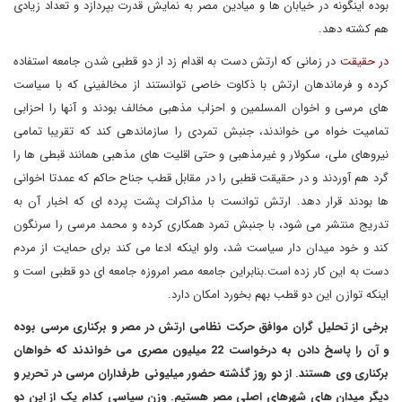
بوده اینگونه در خیابان ها و میادین مصر به نمایش قدرت بپردازد و تعداد زیادی
هم کشته دهد.
در حقیقت
در زمانی که ارتش دست به اقدام زد از دو قطبی شدن جامعه استفاده
کرده و فرماندهان ارتش با ذکاوت خاصی توانستند از مخالفینی که با سیاست
های مرسی و اخوان المسلمین و احزاب مذهبی مخالف بودند و آنها را احزابی
تمامیت خواه می خواندند، جنبش تمردی را سازماندهی کند که تقریبا تمامی
نیروهای ملی، سکولار و غیرمذهبی و حتی اقلیت های مذهبی همانند قبطی ها را
گرد هم آوردند و در حقیقت قطبی را در مقابل قطب جناح حاکم که عمدتا اخوانی
ها بودند قرار دهد. ارتش توانست با مذاکرات پشت پرده ای که اخبار آن به
تدریج منتشر می شود، با جنبش تمرد همکاری کرده و محمد مرسی را سرنگون
کند و خود میدان دار سیاست شد، ولو اینکه ادعا می کند برای حمایت از مردم
دست به این کار زده است.بنابراین جامعه مصر امروزه جامعه ای دو قطبی است و
اینکه توازن این دو قطب بهم بخورد امکان دارد.
برخی
از
تحلیل
گران
موافق
حرکت
نظامی
ارتش
در
مصر
و
برکناری
مرسی
بوده
و
آن
را
پاسخ
دادن
به
درخواست
22 میلیون
مصری
می
خواندند
که
خواهان
برکناری
وی
هستند. از
دو روز گذشته
حضور
میلیونی
طرفداران
مرسی
در
تحریر
و
دیگر
میدان
های
شهرهای
اصلی
مصر
هستیم. وزن
سیاسی
کدام
یک
از
این
دو