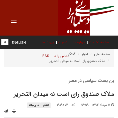
Toggle
vigation
صفحه نخست
درباره ما
عضویت
پیوند ها
ENGLISH
صفحه‌اصلی
اخبار
گفتگو
تماس با ما
RSS
ملاک صندوق رای است نه میدان التحریر
بن بست سیاسی در مصر
ملاک صندوق رای است نه میدان التحریر
۱۱ مرداد ۱۳۹۲ | ۱۶:۵۹
کد : ۱۹۱۹۲۰۳
گفتگو
خاورمیانه