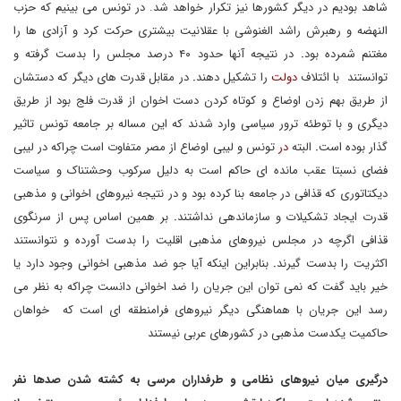
شاهد بودیم در دیگر کشورها نیز تکرار خواهد شد. در تونس می بینیم که حزب
النهضه و رهبرش راشد الغنوشی با عقلانیت بیشتری حرکت کرد و آزادی ها را
مغتنم شمرده بود
.
در نتیجه آنها حدود ۴۰ درصد مجلس را بدست گرفته و
توانستند با ائتلاف
دولت
را تشکیل دهند
.
در مقابل قدرت های دیگر که دستشان
از طریق بهم زدن اوضاع و کوتاه کردن دست اخوان از قدرت فلج بود از طریق
دیگری و با توطئه ترور سیاسی وارد شدند که این مساله بر جامعه تونس تاثیر
گذار بوده است
.
البته
در
تونس و لیبی اوضاع از مصر متفاوت است چراکه در لیبی
فضای نسبتا عقب مانده ای حاکم است به دلیل سرکوب وحشتناک و سیاست
دیکتاتوری که قذافی در جامعه بنا کرده بود و در نتیجه نیروهای اخوانی و مذهبی
قدرت ایجاد تشکیلات و سازماندهی نداشتند
.
بر همین اساس پس از سرنگوی
قذافی اگرچه در مجلس نیروهای مذهبی اقلیت را بدست آورده و نتوانستند
اکثریت را بدست گیرند
.
بنابراین اینکه آیا جو ضد مذهبی اخوانی وجود دارد یا
خیر باید گفت که نمی توان این جریان را ضد اخوانی دانست چراکه به نظر می
رسد این جریان با هماهنگی دیگر نیروهای فرامنطقه ای است که خواهان
حاکمیت یکدست مذهبی در کشورهای عربی نیستند
درگیری
میان
نیروهای
نظامی
و
طرفداران
مرسی
به
کشته
شدن صدها نفر