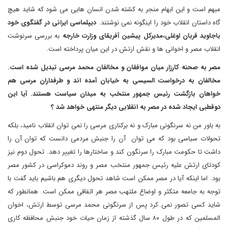
مبهم است و این ابهام منجر به کشته شدن انسان هایی می شود که شاید هیچ
گاه داستان انقلاب خود را اینگونه نمی نوشتند.
دیپلماسی
ایرانی
در
گفتگوی
خود
باجاوید قربان اوغلی،مدیرکل پیشین آفریقای وزارت خارجه
به بررسی سرنوشت
انقلاب مصر و اخوانی ها و نقش ارتش در این میان پرداخته است.
مصر
به
صحنه
کارزار
میان
موافقان
و
مخالفان
محمد
مرسی
تبدیل
شده
است.
مخالفان
به
درخواست
السیسی
به
خیابان
آمده
اند
و
طرفداران
مرسی
هم
خواهان
بازگشت
رئیس
جمهور
منتخب
به
میدان
سیاست
هستند. آیا
این
دوقطبی
ایجاد
شده
در
مصر
به
انقلابی
دیگر
منتهی
خواهد
شد
؟
به باور من نه سرنگونی مبارک و نه برکناری مرسی را نمی توان انقلاب نامید، بلکه
تحولات سیاسی بود که می توان آن را جنبش مردمی دانست که توان آن را
داشت تا حکومت مبارک را سرنگون کند و ساختارها را تغییر دهد. تحول دوم نیز
کودتای ارتش علیه رئیس جمهور منتخب مصر و روند دموکراسی در کشور مصر
بود. اما اینکه آیا در مصر ممکن است شاهد تحول دیگری هم باشیم باید گفت با
توجه به جامعه متکثر و اوضاع ملتهب مصر هر اتفاقی ممکن است. همانطور که
شاید کسی تصور نمی کرد پس از سرنگونی محمد مرسی توسط ارتش، اخوان
المسلمین که در طول ۸۰ سال گذشته از زمان حیات خود جنبش محافظه کاری