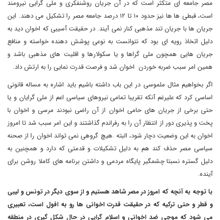
مصر جامعه ای متکثر است که در آن جریان روشنفکری و ملی گرایی نیرومند
است، قبطی ها ها نیز حدود ۱۰ تا ۱۲ درصد جامعه مصر را تشکیل می دهند. این
جریان ها با جریان تند مذهبی کنار نمی آیند. در حقیقت آسیبی که اخوان دید به
دلیل اتخاذ رویه ای بود که نتوانست به نوعی پوشش دهنده خواسته و منافع
جریان هایی همچون ملی گراها و یا سکولارها و اقلیت های مذهبی باشد و
همین امر سبب ضربه خوردن اخوان شد و فرصت قدرت نمایی را به ارتش داد.
اگر بخواهیم مثال ملموسی در این باب داشته باشیم باید اشاره به مساله قانونی
اساسی کرد که علیرغم آنکه تقریبا تمامی نیروهای سیاسی اعم از ملی گرایان و یا
حتی برخی از جریان های حامی اخوان از آن راضی نبودند مرسی و اخوان با
پخت و پذیری دور از انتظار آن را به رفراندم گذاشتند و این امر سبب شد تا امروز
اخوان به این وضعیت دچار شود، البته .هیچ گروهی نمی تواند اخوان را از صحنه
سیاسی مصر حذف کند هم به دلیل تشکیلات و قدمتی که دارد و همچنین به
دلیل گستره نسبتا چشمگیر پایگاه مردمی و داشتن برنامه های کاملا روشن برای
آینده.
با توجه به آنچه که امروز در مصر شاهد هستیم و از سوی دیگر در تونس و لیبی
و قطر و حتی ترکیه که در حقیقت قدرت اخوانی ها رو به افول است، تعبیری
می شود که موجی ضد اخوانی و اسلام گرایی در حال شکل گیری در منطقه