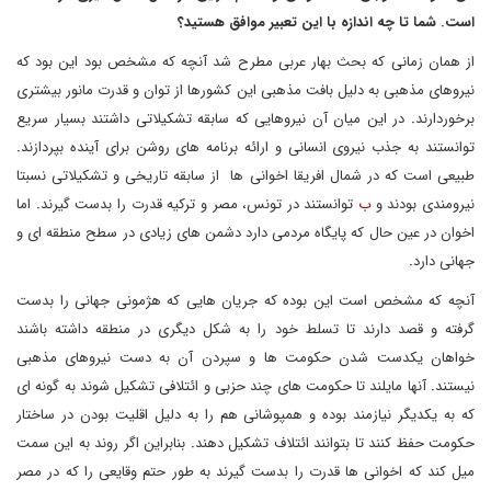
است.
شما تا چه اندازه با این تعبیر موافق هستید؟
از همان زمانی که بحث بهار عربی مطرح شد آنچه که مشخص بود این بود که
نیروهای مذهبی به دلیل بافت مذهبی این کشورها از توان و قدرت مانور بیشتری
برخوردارند
.
در این میان آن نیروهایی که سابقه تشکیلاتی داشتند بسیار سریع
توانستند به جذب نیروی انسانی و ارائه برنامه های روشن برای آینده بپردازند
.
طبیعی است که در شمال افریقا اخوانی ها از سابقه تاریخی و تشکیلاتی نسبتا
نیرومندی بودند و
ب
توانستند در تونس، مصر و ترکیه قدرت را بدست گیرند
.
اما
اخوان در عین حال که پایگاه مردمی دارد دشمن های زیادی در سطح منطقه ای و
جهانی دارد
.
آنچه که مشخص است این بوده که جریان هایی که هژمونی جهانی را بدست
گرفته و قصد دارند تا تسلط خود را به شکل دیگری در منطقه داشته باشند
خواهان یکدست شدن حکومت ها و سپردن آن به دست نیروهای مذهبی
نیستند
.
آنها مایلند تا حکومت های چند حزبی و ائتلافی تشکیل شوند به گونه ای
که به یکدیگر نیازمند بوده و همپوشانی هم را به دلیل اقلیت بودن در ساختار
حکومت حفظ کنند تا بتوانند ائتلاف تشکیل دهند
.
بنابراین اگر روند به این سمت
میل کند که اخوانی ها قدرت را بدست گیرند به طور حتم وقایعی را که در مصر