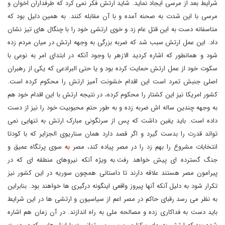
شرایط بعد از مرسی ایجاد نماید. شاید ارتش فکر نمی کرد که طرفداران اخوان و
مرسی با این شدت به صحنه آمده و با آن مقابله کنند. به همین دلیل بود که
متاسفانه دست به این قتل عام زد و خوی ارتشی خود را با چنگال های تیز نشان
داد. این عمل ارتش سبب شد که ضربه بزرگی به وجهه ارتش در میان مردم زده
شود و همانطور که اشاره کردید الازهر با وجود آنکه در ابتدای امر به نوعی با
سکوت خود از عمل ارتش حمایت کرده بود و یا حتی البرادعی که یکی از رهبران
اصلی جنبش تمرد است این اقدام خشونت آمیز ارتش را محکوم کرده است.
کشور امریکا نیز این کشتار را محکوم کرده، در نتیجه ارتش با این اقدام خود هم
به وجهه چندین ساله اش ضربه زده و به طور حتم محبوبیت خود را نیز از دست
داده است. باید یقین داشت که پس از سرنگونی مبارک ارتش به تنهایی نمی
تواند قدرت را بدست گیرد و اگر قصد دارد همان سناریوی الجزایر که با کودتا
انتخابات مشروع را بهم زد را در مصر پیاده کند، مصر
به
سوی پرتگاه عمیق و
جنگ گسترده ای پیش خواهد رفت.به ویژه آنکه نیروهای منطقه ای که در
پیرامون مصر هستند علاقه دارند تا داستانی همچون سوریه در این کشور نیز
تکرار شود به دلیل آنکه آنها پیروز واقعی اینگونه درگیری ها خواهند بود. بنابراین
به نظر می رسد رقبای حاکم در مصر اعم از سیاسیون و ارتشی ها در این شرایط
باید دست به فداکاری زده و مصالحه ملی به راه اندازند. در آن زمان هم اشاره