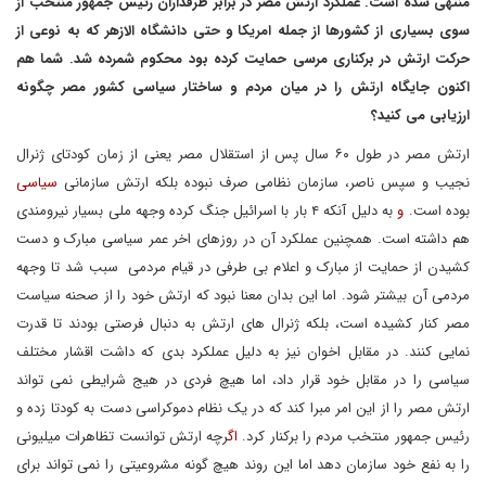
منتهی
شده
است.
عملکرد
ارتش
مصر
در
برابر
طرفداران
رئیس
جمهور
منتخب از
سوی بسیاری از کشورها از جمله امریکا و حتی دانشگاه الازهر که به نوعی از
حرکت ارتش در برکناری مرسی حمایت کرده بود محکوم شمرده شد. شما هم
اکنون جایگاه ارتش را در میان مردم و ساختار سیاسی کشور مصر چگونه
ارزیابی می کنید؟
ارتش مصر در طول ۶۰ سال پس از استقلال مصر یعنی از زمان کودتای ژنرال
نجیب و سپس ناصر، سازمان نظامی صرف نبوده بلکه ارتش سازمانی
سیاسی
بوده است
. و
به دلیل آنکه ۴ بار با اسرائیل جنگ کرده وجهه ملی بسیار نیرومندی
هم داشته است. همچنین عملکرد آن در روزهای اخر عمر سیاسی مبارک و دست
کشیدن از حمایت از مبارک و اعلام بی طرفی در قیام مردمی سبب شد تا وجهه
مردمی آن بیشتر شود. اما این بدان معنا نبود که ارتش خود را از صحنه سیاست
مصر کنار کشیده است، بلکه ژنرال های ارتش به دنبال فرصتی بودند تا قدرت
نمایی کنند. در مقابل اخوان نیز به دلیل عملکرد بدی که داشت اقشار مختلف
سیاسی را در مقابل خود قرار داد، اما هیچ فردی در هیج شرایطی نمی تواند
ارتش مصر را از این امر مبرا کند که در یک نظام دموکراسی دست به کودتا زده و
رئیس جمهور منتخب مردم را برکنار کرد.
اگ
رچه ارتش توانست تظاهرات میلیونی
را به نفع خود سازمان دهد اما این روند هیچ گونه مشروعیتی را نمی تواند برای