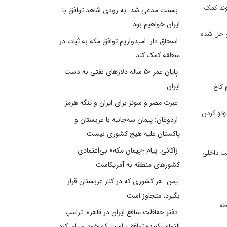
وند کمک
بسنت مدعی شد: به زودی شاهد توافق با
ایران خواهیم بود
ی حل شده
اسحاق دار: امیدواریم توافق مکه به ثبات در
منطقه کمک کند
پایان عمر ۵۰ ساله دلارهای نفتی به دست
ایران
 کاخ
عبرت مصر و سوئز برای ایران و تنگه هرمز
وتو کردن
اردوغان: پیمان سه‌جانبه با عربستان و
پاکستان علیه هیچ کشوری نیست
زاکانی: پیام «پیمان مکه» بی‌اعتمادی
ست داخلی
کشورهای منطقه به آمریکاست
یمن: هر کشوری که در کنار عربستان قرار
بگیرد، متجاوز است
طه
دفتر حفاظت منافع ایران در قاهره: ترامپ
التماس‌کننده توافقی است که خود ویران کرد