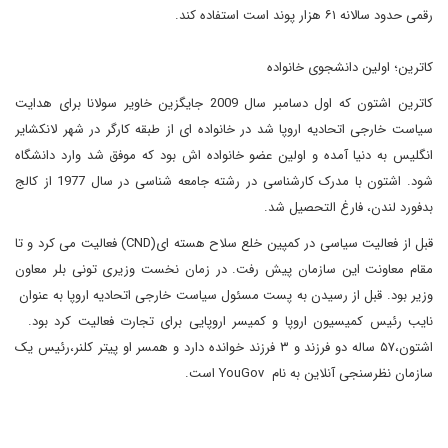
رقمی حدود سالانه ۶۱ هزار پوند است استفاده کند.
کاترین؛ اولین دانشجوی خانواده
کاترین اشتون که اول دسامبر سال 2009 جایگزین خاویر سولانا برای هدایت
سیاست خارجی اتحادیه اروپا شد در خانواده ای از طبقه کارگر در شهر لانکشایر
انگلیس به دنیا آمده و اولین عضو خانواده اش بود که موفق شد وارد دانشگاه
شود. اشتون با مدرک کارشناسی در رشته جامعه شناسی در سال 1977 از کالج
بدفورد لندن، فارغ التحصیل شد.
قبل از فعالیت سیاسی در کمپین خلع سلاح هسته ای(CND) فعالیت می کرد و تا
مقام معاونت این سازمان پیش رفت. در زمان نخست وزیری تونی بلر معاون
وزیر بود. قبل از رسیدن به پست مسئول سیاست خارجی اتحادیه اروپا به عنوان
نایب رئیس کمیسیون اروپا و کمیسر اروپایی برای تجارت فعالیت کرد بود.
اشتون،۵۷ ساله دو فرزند و ۳ فرزند خوانده دارد و همسر او پیتر کلنر،رئیس یک
سازمان نظرسنجی آنلاین به نام YouGov است.