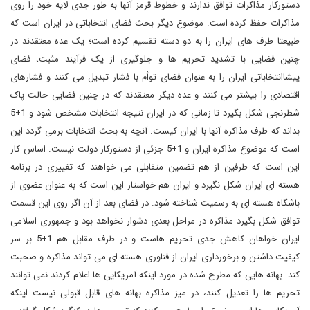
دستورکار مذاکرات توافق ندارند و خطوط قرمز آنها به طور جدی لایه خود را روی
مذاکرات حفظ کرده است. موضوع دیگر بحث فضای انتخاباتی در ایران است که
طبیعتا طرف های ایران را به دو دسته تقسیم کرده است؛ یک عده معتقدند در
چنین فضایی با تشدید تحریم ها و جلوگیری از یک فرآیند مثبت، فضای
پیشاانتخاباتی ایران را به عنوان فضای توأم با فشار تبدیل می کنند و فشارهای
اقتصادی را بیشتر می کنند و عده دیگر معتقدند که در چنین فضایی حالت پاک
شطرنجی شکل بگیرد تا زمانی که در ایران نتیجه انتخابات مشخص شود و 1+5
بداند که طرف مذاکره آنها با ایران کیست. آنچه به بحث انتخابات برمی گردد این
است که موضوع مذاکره ایران و 1+5 جزئی از دستورکار دولت نیست. اساس کار
این است که طرفین از هم تضمین متقابلی می خواهند که تغییری در برنامه
هسته ای ایران شکل نگیرد و ایران هم خواستار این است که به عنوان عضوی از
باشگاه هسته ای به رسمیت شناخته شود. در فضای بعد از آن اگر روی این قسمت
توافق شکل بگیرد مذاکره در مراحل بعدی دشوار نخواهد بود و جمهوری اسلامی
ایران خواهان کاهش جدی تحریم هاست و در طرف مقابل هم 1+5 بر سر
کیفیت داشتن و برخورداری ایران از فناوری هسته ای می تواند مذاکره و صحبت
کند. بهانه هایی که مطرح شده در مورد اینکه آمریکایی ها اعلام کردند نمی توانند
تحریم ها را تعدیل کنند، در میز مذاکره بهانه های قابل قبولی نیست اینکه