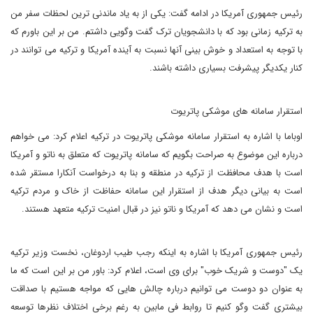
رئیس جمهوری آمریکا در ادامه گفت: یکی از به یاد ماندنی ترین لحظات سفر من
به ترکیه زمانی بود که با دانشجویان ترک گفت وگویی داشتم. من بر این باورم که
با توجه به استعداد و خوش بینی آنها نسبت به آینده آمریکا و ترکیه می توانند در
کنار یکدیگر پیشرفت بسیاری داشته باشند.
استقرار سامانه های موشکی پاتریوت
اوباما با اشاره به استقرار سامانه موشکی پاتریوت در ترکیه اعلام کرد: می خواهم
درباره این موضوع به صراحت بگویم که سامانه پاتریوت که متعلق به ناتو و آمریکا
است با هدف محافظت از ترکیه در منطقه و بنا به درخواست آنکارا مستقر شده
است به بیانی دیگر هدف از استقرار این سامانه حفاظت از خاک و مردم ترکیه
است و نشان می دهد که آمریکا و ناتو نیز در قبال امنیت ترکیه متعهد هستند.
رئیس جمهوری آمریکا با اشاره به اینکه رجب طیب اردوغان، نخست وزیر ترکیه
یک "دوست و شریک خوب" برای وی است، اعلام کرد: باور من بر این است که ما
به عنوان دو دوست می توانیم درباره چالش هایی که مواجه هستیم با صداقت
بیشتری گفت وگو کنیم تا روابط فی مابین به رغم برخی اختلاف نظرها توسعه