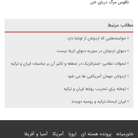
ناقوس مرگ دریای خزر
مطالب مرتبط
خواسته‌هایی که اردوغان از اوباما دارد
دعوای اردوغان در سوریه دعوای کربلا نیست
تحولات نظامی- استراتژیک در منطقه و تاثیر آن بر مناسبات ایران و ترکیه
اردوغان مهمان آمریکایی ها می شود
توطئه برای تخریب روابط ایران و ترکیه
ایران ایستاد،ترکیه و روسیه دویدند
خاورمیانه
پرونده هسته ای
اروپا
آمریکا
آسیا و آفریقا