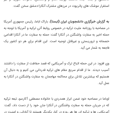
استقرار موشک های پاتریوت در مرزهای مشترک آنکارا-دمشق سخن گفت.
به گزارش خبرگزاری دانشجویان ایران (ایسنا)
، باراک اباما، رئیس جمهوری آمریکا
در مصاحبه با روزنامه ملیت ترکیه در خصوص روابط آتی ترکیه و آمریکا با توجه به
حمله اخیر به سفارت واشنگتن در آنکارا گفت: حمله به سفارت ما در آنکارا اقدامی
خصمانه و تروریستی و غیرقابل توجیه است. این اقدام برای هر دو کشور یک
فاجعه به شمار می آید.
وی افزود: در این حمله اتباع ترک و آمریکایی که قصد حفاظت از سفارت را داشتند
آسیب دیدند. ما از اقدام سریع مقام های ترکیه قدردانی می کنیم و به دنبال آن
هستیم که بیشترین تلاش برای محاکمه مهاجمان به سفارت واشنگتن در آنکارا به
عمل آید.
اوباما در مصاحبه خود ضمن ابراز همدردی با خانواده مصطفی آکارسو، تبعه ترکیه
که در جریان حمله به سفارت واشنگتن در آنکارا جان خود را از دست داد، گفت:
آمریکایی ها و ترکیه ای ها هر روزه در کنار یکدیگر هستند تا آبادانی و امنیت در