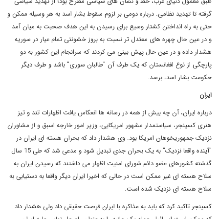
طبق معمول دنیای غرب، خط و نشان های سیاسی مطرح بود؛ از تهدید سیاسی
گرفته تا تهدید نظامی. درباره دومی بر لزوم سقوط بشار اسد به هر وسیله ممکن و
حتی به راه انداختن کشتار وسیع برای رسیدن به این هدف صحبت به میان آمد
و در عین حال چهره های معتدل تر نسبت به بروز خشونتی تمام عیار در سوریه
هشدار داده و در عین حال پیش بینی می کردند که سرانجام این کشور به دو
پارچگی از نوع افغانستان که یک طرف آن "طالبان سوری" باشد و طرف دیگر
حکومت بشار اسد، برسد.
ایران
درباره ایران، آن چه بیش از همه در رسانه ها انعکاس یافت اظهارات تند و تیز
هنری کسینجر، سیاستمدار مشهور امریکایی، وزیر امور خارجه اسبق و از مشاوران
نزدیک جمهوریخوهان امریکا بود. وی هشدار داد که بحران هسته ای ایران در
"آینده واقعا نزدیک" به یک بحران جدی تبدیل شود و مدعی شد که طی 15 سال
گذشته کشورهای عضو دائم شورای امنیت اظهار می داشتند که رسیدن ایران به
سلاح هسته ای غیر ممکن است در حالی که اخیرا ایران دیگر واقعا به دستیابی به
سلاح هسته ای نزدیک شده است.
کسینجر تاکید کرد که باید به مذاکره با ایران فرصت حقیقی داد ولی هشدار داد