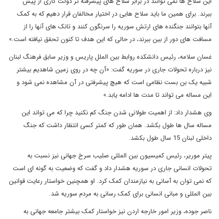
این سلاح ها نمی توانند در برابر سلاح های پیشرفته تر دولت کاری از پیش
ببرند. برای همین ما باید سلاح هایی در اختیار مخالفان قرار دهیم که به کمک
آنها بتوانند جنگنده های ارتش سوریه را سرنگون کنند و تانک های آنها را از
مسافت های دور از بین ببرند، در حالی که این هدف تا کنون تحقق نیافته است.»
غسان سلامه، رئیس دانشکده روابط بین الملل پاریس و وزیر سابق فرهنگ لبنان
نیز درباره تحولات جاری در سوریه گفت: «آن چه در روی زمین شاهدیم بیشتر
شبیه یک بن بست نظامی است که هیچ پیشرفتی در آن مشاهده نمی شود و
این مساله می تواند تا مدت ها ادامه یابد.»
وی هشدار داد: از اهمیت طولانی شدن جنگ کم نکنید چرا که می تواند این
مساله سال ها طول بکشد. همان طور که کمتر کسی انتظار داشت که جنگ
داخلی لبنان 15 سال طول بکشد.
پیتر موریر، رئیس کمیسیون بین المللی صلیب سرخ جهانی نیز نسبت به
تحولات انسانی جاری در سوریه هشدار داد و گفت که وضعیت به گونه ای است
که نمی توان به آسانی به نیازمندان کمک کرد. او همچنین خواستار رعایت قوانین
بین المللی و مبانی انسانی برای کمک رسانی به مردم سوریه شد.
ناصر جوده، وزیر امور خارجه اردن نیز خواستار کمک بیشتر جامعه جهانی به