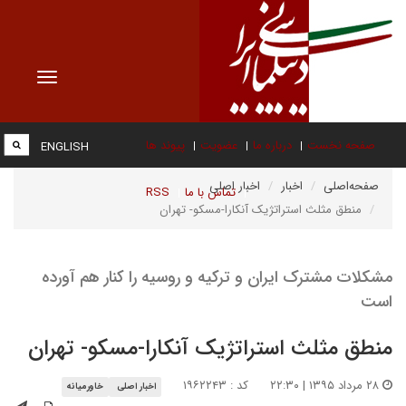
Toggle
vigation
صفحه نخست
درباره ما
عضویت
پیوند ها
ENGLISH
صفحه‌اصلی
اخبار
اخبار اصلی
تماس با ما
RSS
منطق مثلث استراتژیک آنکارا-مسکو- تهران
مشکلات مشترک ایران و ترکیه و روسیه را کنار هم آورده
است
منطق مثلث استراتژیک آنکارا-مسکو- تهران
۲۸ مرداد ۱۳۹۵ | ۲۲:۳۰
کد : ۱۹۶۲۲۴۳
اخبار اصلی
خاورمیانه