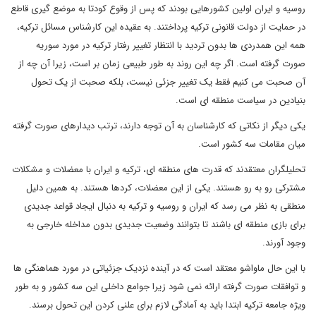
روسیه و ایران اولین کشورهایی بودند که پس از وقوع کودتا به موضع گیری قاطع
در حمایت از دولت قانونی ترکیه پرداختند. به عقیده این کارشناس مسائل ترکیه،
همه این همدردی ها بدون تردید با انتظار تغییر رفتار ترکیه در مورد سوریه
صورت گرفته است. اگر چه این روند به طور طبیعی زمان بر است، زیرا آن چه از
آن صحبت می کنیم فقط یک تغییر جزئی نیست، بلکه صحبت از یک تحول
بنیادین در سیاست منطقه ای است.
یکی دیگر از نکاتی که کارشناسان به آن توجه دارند، ترتب دیدارهای صورت گرفته
میان مقامات سه کشور است.
تحلیلگران معتقدند که قدرت های منطقه ای، ترکیه و ایران با معضلات و مشکلات
مشترکی رو به رو هستند. یکی از این معضلات، کردها هستند. به همین دلیل
منطقی به نظر می رسد که ایران و روسیه و ترکیه به دنبال ایجاد قواعد جدیدی
برای بازی منطقه ای باشند تا بتوانند وضعیت جدیدی بدون مداخله خارجی به
وجود آورند.
با این حال ماواشو معتقد است که در آینده نزدیک جزئیاتی در مورد هماهنگی ها
و توافقات صورت گرفته ارائه نمی شود زیرا جوامع داخلی این سه کشور و به طور
ویژه جامعه ترکیه ابتدا باید به آمادگی لازم برای علنی کردن این تحول برسند.