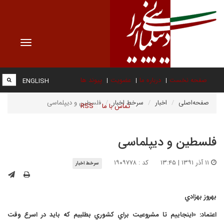
Toggle
vigation
صفحه نخست
درباره ما
عضویت
پیوند ها
ENGLISH
صفحه‌اصلی
اخبار
سرخط اخبار
فلسطین و دیپلماسی
تماس با ما
RSS
فلسطین و دیپلماسی
۱۱ آذر ۱۳۹۱ | ۱۳:۴۵
کد : ۱۹۰۹۷۷۸
سرخط اخبار
بهروز بهزادي
اعتماد: «اينجاييم تا مشروعيت براي كشوري بطلبيم كه بايد در اسرع وقت