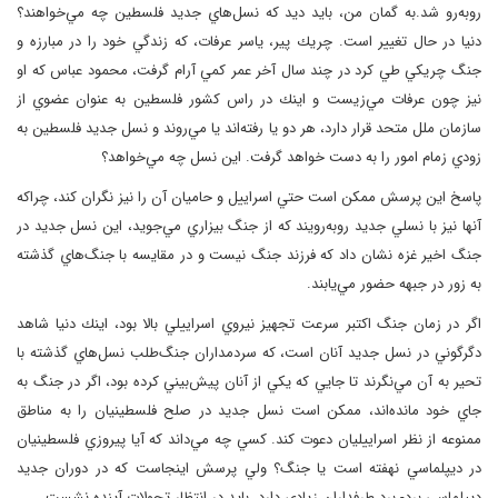
روبه‌رو شد.به گمان من، بايد ديد كه نسل‌هاي جديد فلسطين چه مي‌خواهند؟
دنيا در حال تغيير است. چريك پير، ياسر عرفات، كه زندگي خود را در مبارزه و
جنگ چريكي طي كرد در چند سال آخر عمر كمي آرام گرفت، محمود عباس كه او
نيز چون عرفات مي‌زيست و اينك در راس كشور فلسطين به عنوان عضوي از
سازمان ملل متحد قرار دارد، هر دو يا رفته‌اند يا مي‌روند و نسل جديد فلسطين به
زودي زمام امور را به دست خواهد گرفت. اين نسل چه مي‌خواهد؟
پاسخ اين پرسش ممكن است حتي اسراييل و حاميان آن را نيز نگران كند، چراكه
آنها نيز با نسلي جديد روبه‌رويند كه از جنگ بيزاري مي‌جويد، اين نسل جديد در
جنگ اخير غزه نشان داد كه فرزند جنگ نيست و در مقايسه با جنگ‌هاي گذشته
به زور در جبهه حضور مي‌يابند.
اگر در زمان جنگ اكتبر سرعت تجهيز نيروي اسراييلي بالا بود، اينك دنيا شاهد
دگرگوني در نسل جديد آنان است، كه سردمداران جنگ‌طلب نسل‌هاي گذشته با
تحير به آن مي‌نگرند تا جايي كه يكي از آ‌نان پيش‌بيني كرده بود، اگر در جنگ به
جاي خود مانده‌اند، ممكن است نسل جديد در صلح فلسطينيان را به مناطق
ممنوعه از نظر اسراييليان دعوت كند. كسي چه مي‌داند كه آيا پيروزي فلسطينيان
در ديپلماسي نهفته است يا جنگ؟ ولي پرسش اينجاست كه در دوران جديد
ديپلماسي برد- برد طرفداران زيادي دارد. بايد در انتظار تحولات آينده نشست.