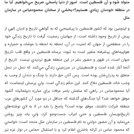
متولد شود و آن فلسطين است. امروز از دنيا پاسخي صريح مي‌خواهيم. آيا ما
در منطقه خودمان زيادي هستيم؟»بخشي از سخنان محمودعباس در سازمان
ملل
و اينچنين بود كه كشور فلسطين با پيشينه‌يي كه به گواهي تاريخ و اديان الهي از
پيش از تاريخ وجود داشته است، از جهانيان رسميت گرفت تا تاريخ زندگي خود
را در منطقه‌يي از جهان كه امنيت در آن، لحظه به لحظه با موشك و خمپاره و
هواپيماهاي پيشرفته متغير است به ثبوت برساند.فلسطين در واقع قلب تاريخ
جهان است، در ظهور و حضور بشر در اين منطقه هيچ ترديدي نيست. تاريخ از
آنجا آغاز شده است و فلسطينيان در سرزميني زندگي مي‌كنند كه نسل در نسل
متعلق به پدران‌شان بوده است. پس آنان حق دارند با چنگ و دندان از وجب به
وجب خاك فلسطين دفاع كنند. اين حكم زندگي است. ولي پرسش اينجاست كه
آيا محمودعباس در راهي كه سلفش ياسر عرفات براي مبارزه ديپلماتيك گشود
موفق خواهد شد؟ آيا جنگ‌هاي گذشته كه حداقل در دو مورد آن كشورهاي عرب
منطقه شركت داشتند، موفق بوده است؟ پاسخ را بايد در لا به لاي نوشته‌هاي
تاريخ‌نويسان فلسطين و حتي اعراب جست‌وجو كرد، ولي يك چيز روشن
مي‌نمايد و آن حضور دولتي به نام فلسطين در سازمان ملل متحد است؛ خواستي
كه محمود عباس در كرانه باختري اعلام كرد و با استقبال حماس در نوار غزه نيز