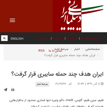
Toggle
vigation
صفحه نخست
درباره ما
عضویت
پیوند ها
ENGLISH
صفحه‌اصلی
اخبار
سرخط اخبار
تماس با ما
RSS
ایران هدف چند حمله سایبری قرار گرفت؟
ایران هدف چند حمله سایبری قرار گرفت؟
۱۱ آذر ۱۳۹۱ | ۱۲:۴۶
کد : ۱۹۰۹۷۶۴
سرخط اخبار
فلیم، مینی فلیم، گاوس، madi، داکو وغیره تنها شماری محدود از بدافزارهایی
هستند که طی ماه‌های اخیر فضای سایبری را تهدید کرده‌اند.