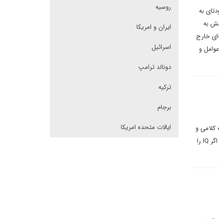
روسیه
دتای به
برعهده داشت و تسلطش به
ایران و امریکا
‌ای خارج
اسرائیل
عوامل و
دونالد ترامپ
ترکیه
برجام
ایالات متحده امریکا
 کلامی و
رفتاری کافی است؟ طبعا یادگیری علوم و انباشتِ ذهنی داده ها کافی نیست و نوعی بلوغ شخصیتی و رفتاری لازم است. اگر IQ را