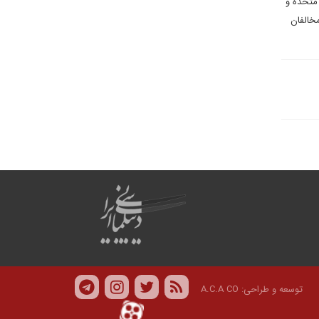
 متحده و
، مخالفان
توسعه و طراحی:
A.C.A CO